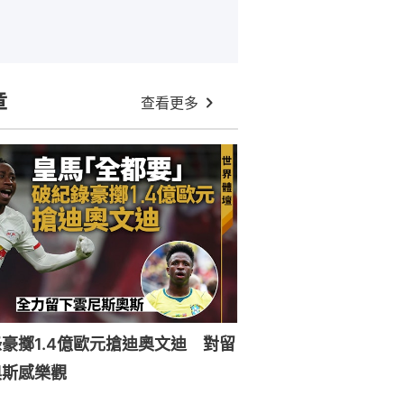
章
查看更多
豪擲1.4億歐元搶迪奧文迪 對留
奧斯感樂觀