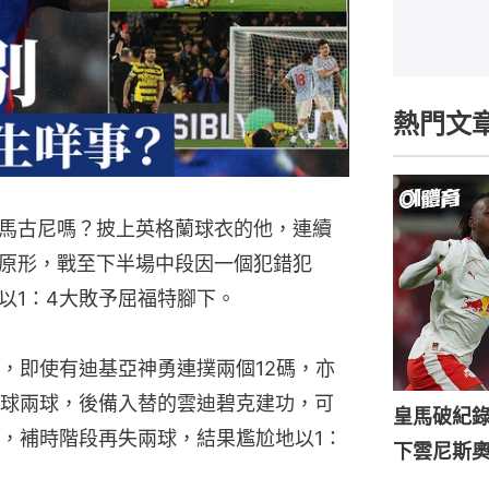
熱門文
馬古尼嗎？披上英格蘭球衣的他，連續
原形，戰至下半場中段因一個犯錯犯
以1：4大敗予屈福特腳下。
，即使有迪基亞神勇連撲兩個12碼，亦
球兩球，後備入替的雲迪碧克建功，可
皇馬破紀錄
，補時階段再失兩球，結果尷尬地以1：
下雲尼斯