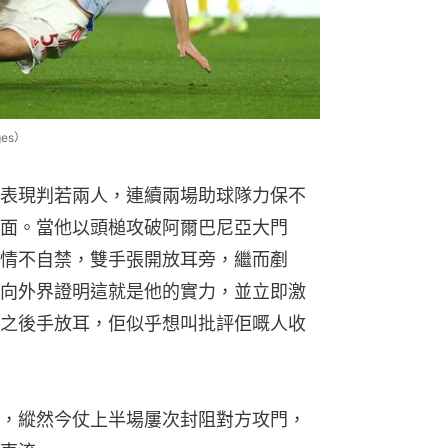
情不自禁，雙手張開放耳旁，繼而剷
向外界證明這就是他的實力，並立即激
之後手放耳，佢似乎想叫批評佢嘅人收
，縱然今仗上半場屢次封阻對方攻門，
東流。
基亞無奈道出曼聯絕望真相
勝出線在望