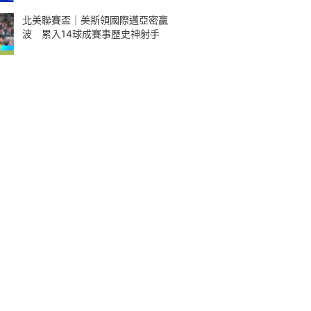
北美聯賽盃｜美斯領國際邁亞密贏
波 累入14球成賽事歷史神射手