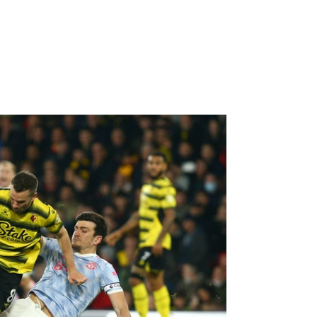
es）
表現判若兩人，連續兩場助球隊力保不
面。當他以頭槌攻破阿爾巴尼亞大門