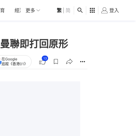
育
經濟
更多
01深圳
繁
觀點
|
简
健康
好食玩飛
登入
女
曼聯即打回原形
13
在Google
追蹤《香港01》