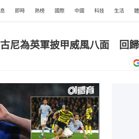
息
即時
熱榜
國際
中國
科技
生活
體
古尼為英軍披甲威風八面 回歸