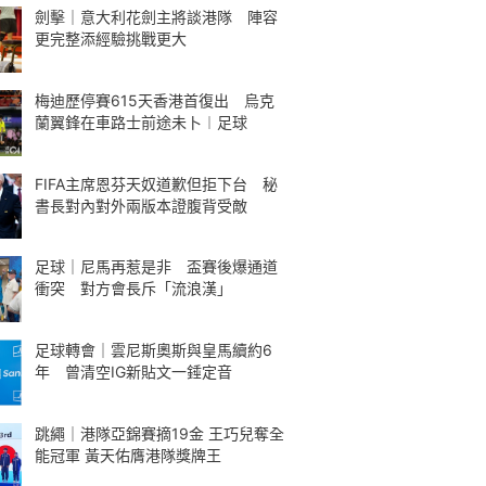
劍擊｜意大利花劍主將談港隊 陣容
更完整添經驗挑戰更大
梅迪歷停賽615天香港首復出 烏克
蘭翼鋒在車路士前途未卜︱足球
FIFA主席恩芬天奴道歉但拒下台 秘
書長對內對外兩版本證腹背受敵
足球｜尼馬再惹是非 盃賽後爆通道
衝突 對方會長斥「流浪漢」
足球轉會｜雲尼斯奧斯與皇馬續約6
年 曾清空IG新貼文一錘定音
跳繩｜港隊亞錦賽摘19金 王巧兒奪全
能冠軍 黃天佑膺港隊獎牌王