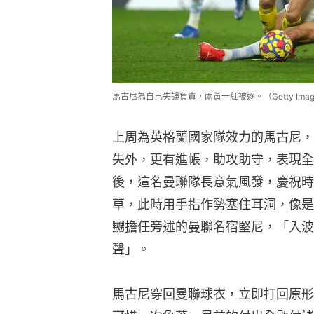
後，這名曼聯隊長意氣風發，慶祝時
草，此時用手指作勢塞住耳洞，像是
嬲擔任旁述的曼聯名宿堅尼，「入波
聲」。
馬古尼穿回曼聯球衣，立即打回原形
可惜一次魯莽，早前的付出全數付諸
英超︱曼聯慘負屈福特又輸一場　迪
馬古尼剷草慶祝焫着堅尼　英格蘭大