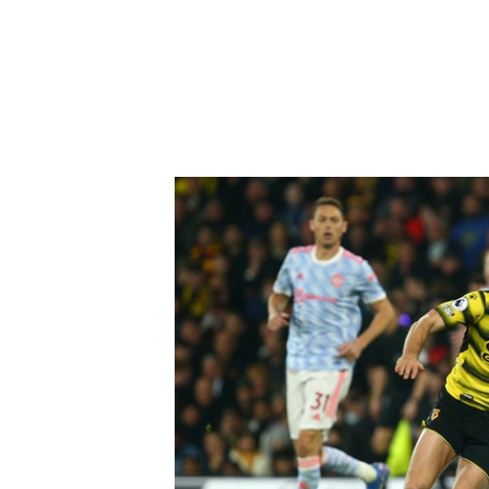
馬古尼為自己失誤負責，兩黃一紅被逐。（Getty Imag
上周為英格蘭國家隊效力的馬古尼，
失外，更有進帳，助攻助守，表現全