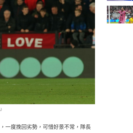
s）
，一度挽回劣勢，可惜好景不常，隊長