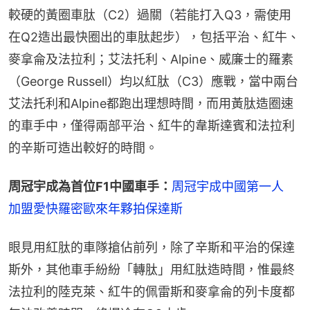
較硬的黃圈車肽（C2）過關（若能打入Q3，需使用
在Q2造出最快圈出的車肽起步），包括平治、紅牛、
麥拿侖及法拉利；艾法托利、Alpine、威廉士的羅素
（George Russell）均以紅肽（C3）應戰，當中兩台
艾法托利和Alpine都跑出理想時間，而用黃肽造圈速
的車手中，僅得兩部平治、紅牛的韋斯達賓和法拉利
的辛斯可造出較好的時間。
周冠宇成為首位F1中國車手：
周冠宇成中國第一人　
加盟愛快羅密歐來年夥拍保達斯
眼見用紅肽的車隊搶佔前列，除了辛斯和平治的保達
斯外，其他車手紛紛「轉肽」用紅肽造時間，惟最終
法拉利的陸克萊、紅牛的佩雷斯和麥拿侖的列卡度都