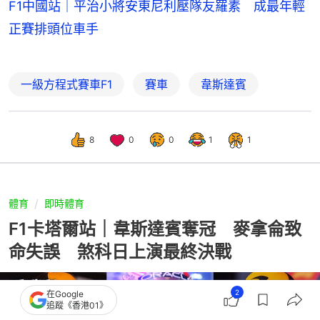
F1中國站｜平治小將安東尼利壓隊友羅素 成最年輕
正賽排頭位車手
一級方程式賽車F1
賽車
韋斯達賓
8
0
0
1
1
體育
即時體育
F1卡塔爾站｜韋斯達賓奪冠 麥拿侖致
命失誤 煞科日上演最終決戰
2
在Google
追蹤《香港01》