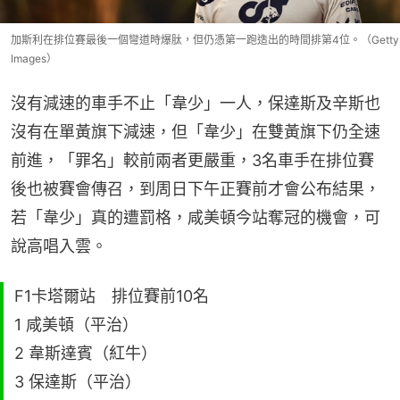
加斯利在排位賽最後一個彎道時爆肽，但仍憑第一跑造出的時間排第4位。（Getty
Images）
沒有減速的車手不止「韋少」一人，保達斯及辛斯也
沒有在單黃旗下減速，但「韋少」在雙黃旗下仍全速
前進，「罪名」較前兩者更嚴重，3名車手在排位賽
後也被賽會傳召，到周日下午正賽前才會公布結果，
若「韋少」真的遭罰格，咸美頓今站奪冠的機會，可
說高唱入雲。
F1卡塔爾站 排位賽前10名
1 咸美頓（平治）
2 韋斯達賓（紅牛）
3 保達斯（平治）