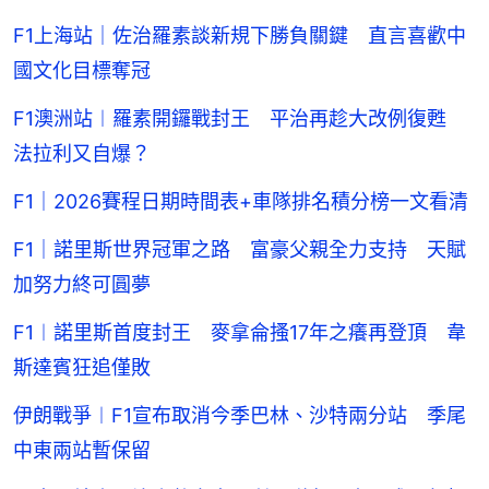
F1上海站｜佐治羅素談新規下勝負關鍵 直言喜歡中
國文化目標奪冠
F1澳洲站︱羅素開鑼戰封王 平治再趁大改例復甦
法拉利又自爆？
F1｜2026賽程日期時間表+車隊排名積分榜一文看清
F1｜諾里斯世界冠軍之路 富豪父親全力支持 天賦
加努力終可圓夢
F1︱諾里斯首度封王 麥拿侖搔17年之癢再登頂 韋
斯達賓狂追僅敗
伊朗戰爭︱F1宣布取消今季巴林、沙特兩分站 季尾
中東兩站暫保留