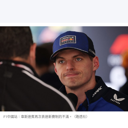
F1中國站︱韋斯達賓再次表達新賽制的不滿。（路透社）