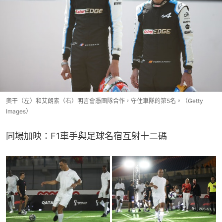
奧干（左）和艾朗素（右）明言會憑團隊合作，守住車隊的第5名。（Getty
Images）
同場加映：F1車手與足球名宿互射十二碼