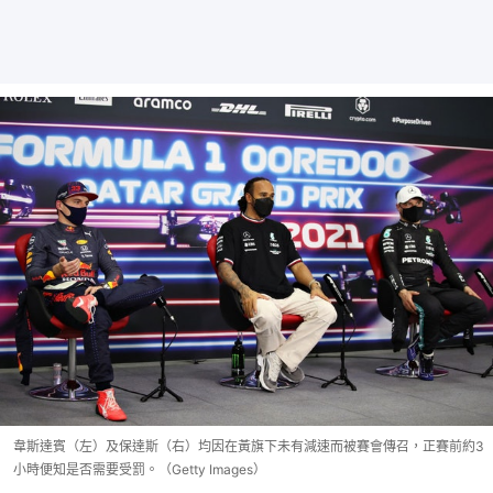
韋斯達賓（左）及保達斯（右）均因在黃旗下未有減速而被賽會傳召，正賽前約3
小時便知是否需要受罰。（Getty Images）