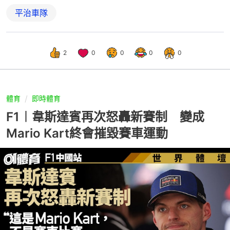
平治車隊
2
0
0
0
0
體育
即時體育
F1︱韋斯達賓再次怒轟新賽制 變成
Mario Kart終會摧毀賽車運動