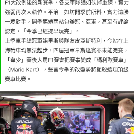
F1大改例後的新賽季，各支車隊猶如砍掉重練，實力
強弱再次大執位。平治一如坊間季前所料，實力遠勝
一眾對手，開季連續兩站包辦冠、亞軍，甚至有評論
認定，「今季已經提早玩完」。
上季車手總冠軍諾里斯與隊友皮亞斯特利，今站在上
海戰車均無法起步，四屆冠軍韋斯達賓亦未能完賽，
「韋少」賽後大罵F1賽會把賽事變成「瑪利歐賽車」
（Mario Kart），聲言今季的改變勢將扼殺這項頂級
賽車比賽。