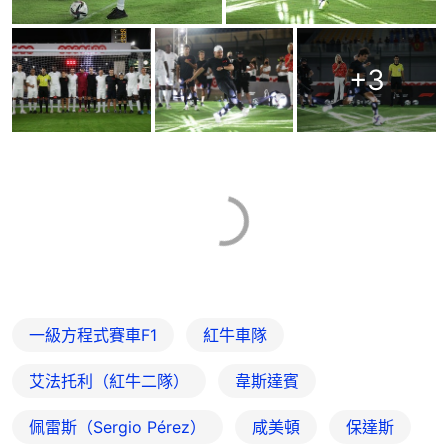
+
3
一級方程式賽車F1
紅牛車隊
艾法托利（紅牛二隊）
韋斯達賓
佩雷斯（Sergio Pérez）
咸美頓
保達斯