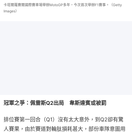
卡塔爾羅賽爾國際賽車場舉辦MotoGP多年，今次首次舉辦F1賽事。（Getty
Images）
冠軍之爭：佩雷斯Q2出局　韋斯達賓或被罰
排位賽第一回合（Q1）沒有太大意外，到Q2卻有驚
人賽果，由於賽道對輪肽損耗甚大，部份車隊意圖用