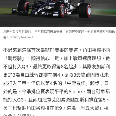
角田裕毅今年首戰F1，常常犯錯而無法得分，來到賽季尾段，他的表現終於有所改
善。（Getty Images）
不過來到這條首次舉辦F1賽事的賽道，角田裕毅不再
「輸經驗」，顯得信心十足，加上戰車速度理想，他
不但打入Q3、最終更取得第8名起步；其隊友加斯利
更是3場自由練習都排在前4，到Q3最終雖因爆肽未
能打入三甲，但仍以第4名的「中游最佳」起步；意
外的是，今季排位賽表現平平的Alpine，兩台戰車都
能打入Q3，且兩屆冠軍艾朗素緊隨加斯利排在第5、
奧干也緊貼角田裕毅排在第9，這場「爭五大戰」相