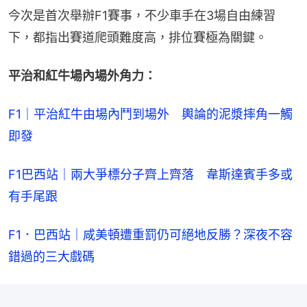
今次是首次舉辦F1賽事，不少車手在3場自由練習
下，都指出賽道爬頭難度高，排位賽極為關鍵。
平治和紅牛場內場外角力：
F1｜平治紅牛由場內鬥到場外　輿論的泥漿摔角一觸
即發
F1巴西站｜兩大爭標分子齊上齊落　韋斯達賓手多或
有手尾跟
F1．巴西站｜咸美頓遭重罰仍可絕地反勝？深夜不容
錯過的三大戲碼