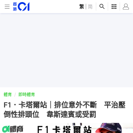
繁
|
简
體育
即時體育
F1．卡塔爾站｜排位意外不斷 平治壓
倒性排頭位 韋斯達賓或受罰