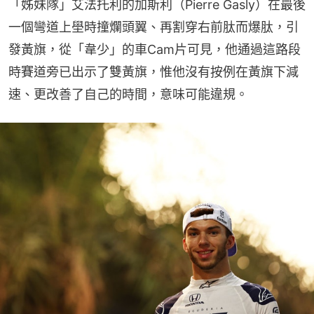
「姊妹隊」艾法托利的加斯利（Pierre Gasly）在最後
一個彎道上壆時撞爛頭翼、再割穿右前肽而爆肽，引
發黃旗，從「韋少」的車Cam片可見，他通過這路段
時賽道旁已出示了雙黃旗，惟他沒有按例在黃旗下減
速、更改善了自己的時間，意味可能違規。