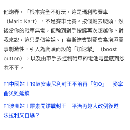
他炮轟，「根本完全不好玩，這是瑪利歐賽車
（Mario Kart），不是賽車比賽。按個鍵去爬頭，然
後當你的戰車無電，便輪到對手按鍵再次超越你。對
我來說，這只是個笑話。」韋斯達賓對賽會為增添賽
事刺激性，引入為爬頭而設的「加速掣」（boost 
button），以及由車手去控制戰車的電池電量感到忿
忿不平。
F1中國站︱19歲安東尼利封王平治再「包Q」 麥拿
侖災難延續
F1澳洲站︱羅素開鑼戰封王 平治再趁大改例復甦
法拉利又自爆？