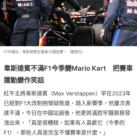
F1中國站︱韋斯達賓在最後10圈退賽。（路透社）
韋斯達賓不滿F1今季變Mario Kart 把賽車
運動變作笑話
紅牛主將韋斯達賓（Max Verstappen）早在2023年
已經對F1大改制抱懷疑態度，踏入新賽季，他屢次表
達不滿，今日在中國站過後，他更將滿腔牢騷狠狠發
洩出來，「真是很糟糕，如果有人喜歡它（今季的
F1），那些人真是完全不懂賽車是什麼。」