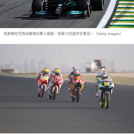
咸美頓在巴西站展現出驚人速度，從第10位起步仍奪冠。（Getty Images）