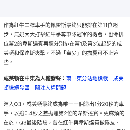
作為紅牛二號車手的佩雷斯最終只能排在第11位起
步，無疑大大打擊紅牛爭奪車隊冠軍的機會，也令排
位第2的韋斯達賓再遭分別排在第1及第3位起步的咸
美頓和保達斯夾擊，不過「韋少」的擔憂可不止這
些。
咸美頓在中東為人權發聲：
兩中東分站地標戰　咸美
頓繼續發聲　關注人權問題
進入Q3，咸美頓最終成為唯一一個造出1分20秒的車
手，以逾0.4秒之差拋離第2位的韋斯達賓。更麻煩的
在於，Q3最後階段，曾在紅牛與韋斯達賓做隊友、