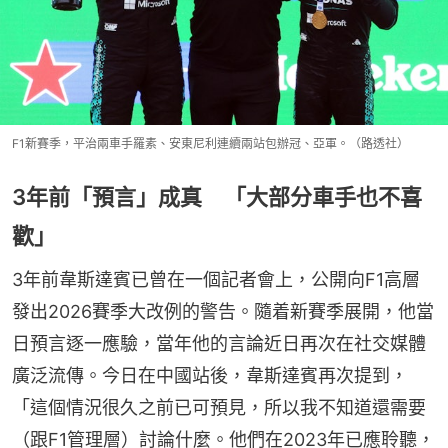
F1新賽季，平治兩車手羅素、安東尼利連續兩站包辦冠、亞軍。（路透社）
3年前「預言」成真 「大部分車手也不喜
歡」
3年前韋斯達賓已曾在一個記者會上，公開向F1高層
發出2026賽季大改例的警告。隨着新賽季展開，他當
日預言逐一應驗，當年他的言論近日再次在社交媒體
廣泛流傳。今日在中國站後，韋斯達賓再次提到，
「這個情況很久之前已可預見，所以我不知道還需要
（跟F1管理層）討論什麼。他們在2023年已應聆聽，