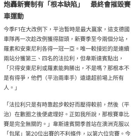
炮轟新賽制有「根本缺陷」 最終會摧毀賽
車運動
今季F1在大改例下，平治暫時是最大贏家，這支德國
車隊再一次趁改例獲得甜頭，新賽季至今兩個分站，
羅素和安東尼利各得一冠一亞。唯一較接近的是連續
兩站分獲第三、四名的法拉利，但韋斯達賓點出，
「只得安東尼利或羅素能夠勝出，不是嗎？那根本不
是有得爭，他們（平治兩車手）遠遠超前場上所有
人。」
「法拉利只是有時靠起步較好而壓得較前，然後（平
治）在數圈之後便處理好。正如我所說，那根賽車比
賽是完全無關的。」韋斯達賓開季首站在澳洲克服以
「包尾」第20位出賽的不利條件，以第六位完賽。今