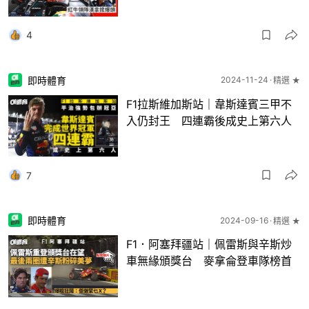
4
即時體育
2024-11-24
精選 ★
F1拉斯維加斯站｜韋斯達賓三甲不
入仍封王 四連霸後成史上第六人
7
即時體育
2024-09-16
精選 ★
F1．阿塞拜疆站｜佩雷斯與辛斯炒
車無緣頒獎台 麥拿侖登車隊榜首