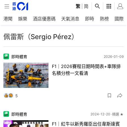
繁
|
简
港聞
娛樂
酒店優惠碼
天氣消息
即時
熱榜
國際
佩雷斯（Sergio Pérez）
即時體育
2026-01-09
F1｜2026賽程日期時間表+車隊排
名積分榜一文看清
5
即時體育
2024-12-20
精選 ★
F1｜紅牛以新秀羅臣出任韋斯達賓