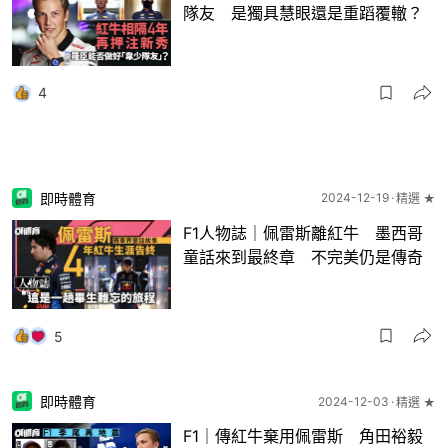
隊友 是獨具慧眼還是重蹈覆轍？
4
即時體育
2024-12-19
精選 ★
F1人物誌｜佩雷斯離紅牛 墨西哥
童話來到最終章 不完美仍是傳奇
5
即時體育
2024-12-03
精選 ★
F1｜傳紅牛棄用佩雷斯 角田裕毅