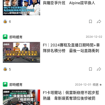
與羅臣爭升班 Alpine提早換人
6
即時體育
2024-12-02
F1｜2024賽程及直播日期時間+車
隊排名積分榜 最後一站直路衝刺
5
即時體育
2024-12-01
精選 ★
F1卡塔爾站｜佩雷斯綠燈不起步惹
熱議 韋斯達賓奪頭位後慘被罰