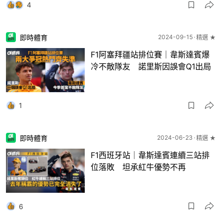
4
即時體育
2024-09-15
精選 ★
F1阿塞拜疆站排位賽｜韋斯達賓爆
冷不敵隊友 諾里斯因誤會Q1出局
1
即時體育
2024-06-23
精選 ★
F1西班牙站｜韋斯達賓連續三站排
位落敗 坦承紅牛優勢不再
6