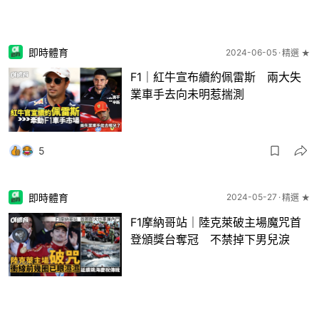
即時體育
2024-06-05
精選 ★
F1｜紅牛宣布續約佩雷斯 兩大失
業車手去向未明惹揣測
5
即時體育
2024-05-27
精選 ★
F1摩納哥站｜陸克萊破主場魔咒首
登頒獎台奪冠 不禁掉下男兒淚
11