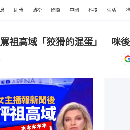
息
即時
熱榜
國際
中國
科技
生活
體
罵祖高域「狡猾的混蛋」 咪後
8