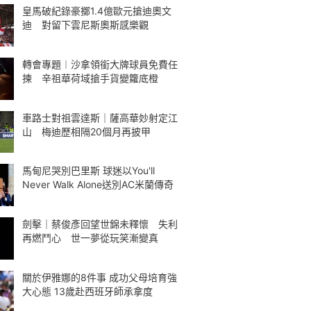
皇馬破紀錄豪擲1.4億歐元搶迪奧文
迪 對留下雲尼斯奧斯感樂觀
轉會專題︱沙拿領銜大牌球員免費任
揀 辛祖華荷域搶手貨變籮底橙
車路士對祖雲達斯｜薩高華妙射定江
山 梅迪歷相隔20個月再披甲
馬甸尼哭別巴里斯 球迷以You'll
Never Walk Alone送別AC米蘭傳奇
劍擊｜蔡俊彥回望世錦未釋懷 失利
再燃鬥心 世一夢從玩笑漸變真
關於伊雅娜的8件事 成功父母培育強
大心態 13歲赴西班牙師承拿度