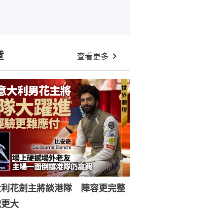
章
查看更多
大利花劍主將談港隊 陣容更完整
戰更大