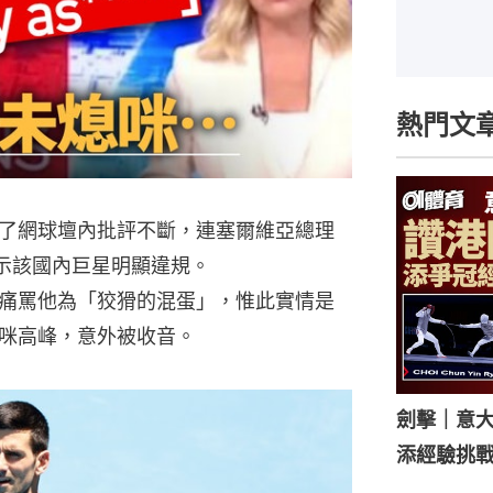
熱門文
了網球壇內批評不斷，連塞爾維亞總理
也表示該國內巨星明顯違規。
痛罵他為「狡猾的混蛋」，惟此實情是
咪高峰，意外被收音。
劍擊｜意
添經驗挑