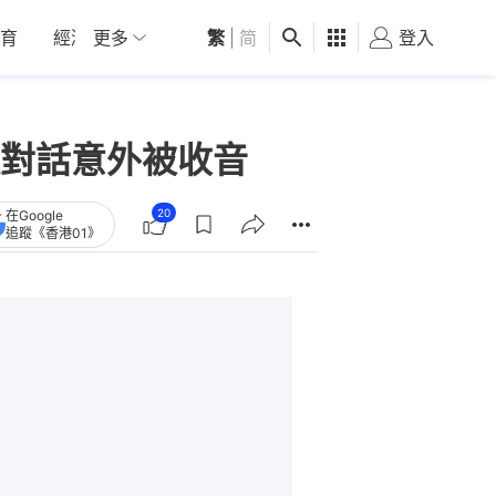
育
經濟
更多
01深圳
繁
觀點
|
简
健康
好食玩飛
登入
女
對話意外被收音
20
在Google
追蹤《香港01》