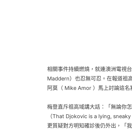
相關事件持續燃燒，就連澳洲電視台《7
Maddern）也忍無可忍。在報道
阿莫（ Mike Amor ）馬上討論
梅登直斥祖高域講大話：「無論你怎
（That Djokovic is a lying,
更質疑對方明知確診後仍外出，「我