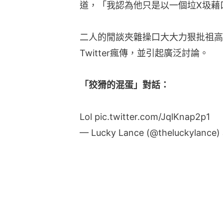
道，「我認為他只是以一個垃X圾藉
二人的閒談夾雜操口大大力狠批祖高
Twitter瘋傳，並引起廣泛討論。
「狡猾的混蛋」對話：
Lol
pic.twitter.com/JqlKnap2p1
— Lucky Lance (@theluckylance)