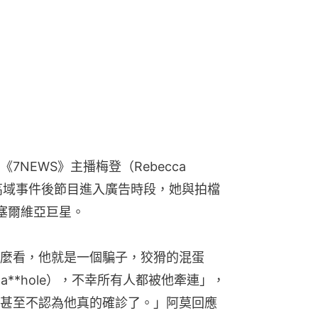
NEWS》主播梅登（Rebecca 
祖高域事件後節目進入廣告時段，她與拍檔
這名塞爾維亞巨星。
麼看，他就是一個騙子，狡猾的混蛋
 sneaky a**hole），不幸所有人都被他牽連」，
甚至不認為他真的確診了。」阿莫回應