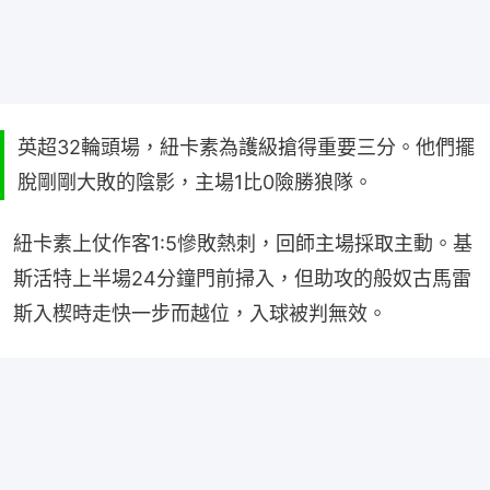
英超32輪頭場，紐卡素為護級搶得重要三分。他們擺
脫剛剛大敗的陰影，主場1比0險勝狼隊。
紐卡素上仗作客1:5慘敗熱刺，回師主場採取主動。基
斯活特上半場24分鐘門前掃入，但助攻的般奴古馬雷
斯入楔時走快一步而越位，入球被判無效。