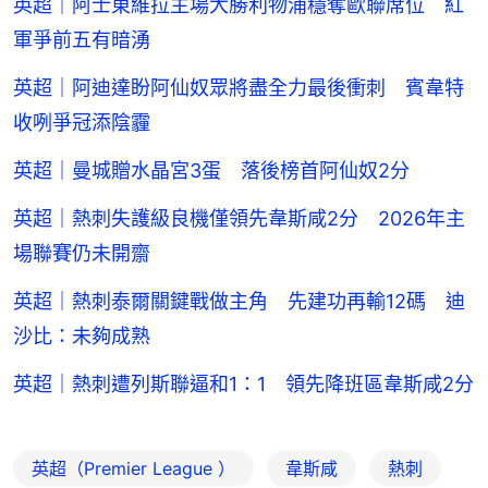
英超｜阿士東維拉主場大勝利物浦穩奪歐聯席位 紅
軍爭前五有暗湧
英超｜阿迪達盼阿仙奴眾將盡全力最後衝刺 賓韋特
收咧爭冠添陰霾
英超｜曼城贈水晶宮3蛋 落後榜首阿仙奴2分
英超｜熱刺失護級良機僅領先韋斯咸2分 2026年主
場聯賽仍未開齋
英超｜熱刺泰爾關鍵戰做主角 先建功再輸12碼 迪
沙比：未夠成熟
英超｜熱刺遭列斯聯逼和1：1 領先降班區韋斯咸2分
英超（Premier League ）
韋斯咸
熱刺