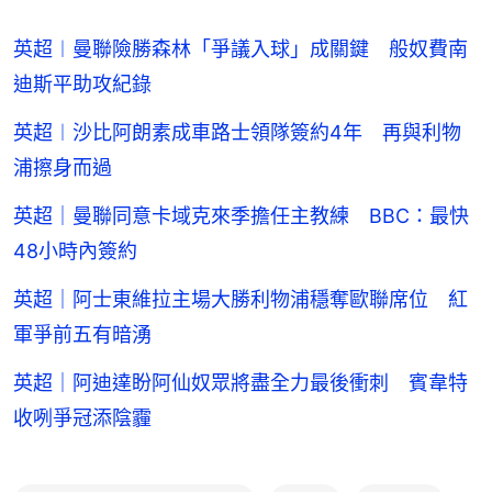
英超︱曼聯險勝森林「爭議入球」成關鍵 般奴費南
迪斯平助攻紀錄
英超︱沙比阿朗素成車路士領隊簽約4年 再與利物
浦擦身而過
英超｜曼聯同意卡域克來季擔任主教練 BBC：最快
48小時內簽約
英超｜阿士東維拉主場大勝利物浦穩奪歐聯席位 紅
軍爭前五有暗湧
英超｜阿迪達盼阿仙奴眾將盡全力最後衝刺 賓韋特
收咧爭冠添陰霾