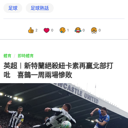
足球
足球熱話
2
0
1
0
0
體育
即時體育
英超︱新特蘭絕殺紐卡素再贏北部打
吡 喜鵲一周兩場慘敗