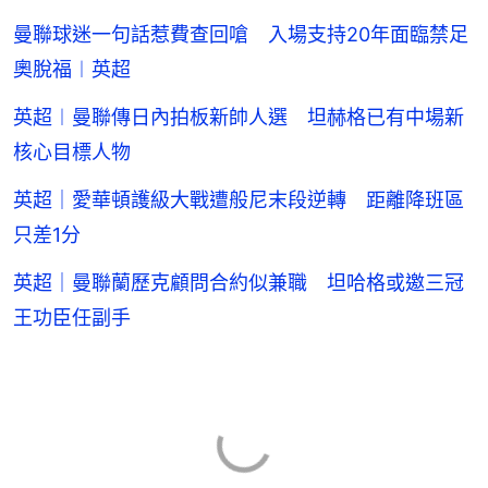
曼聯球迷一句話惹費查回嗆 入場支持20年面臨禁足
奧脫福︱英超
英超︱曼聯傳日內拍板新帥人選 坦赫格已有中場新
核心目標人物
英超｜愛華頓護級大戰遭般尼末段逆轉 距離降班區
只差1分
英超｜曼聯蘭歷克顧問合約似兼職 坦哈格或邀三冠
王功臣任副手