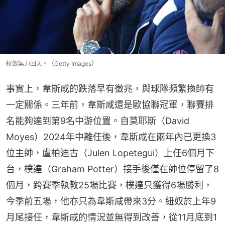
紐奴無力回天。（Getty Images）
事實上，韋斯咸的跌落早有徵兆，與球隊頻繁換帥有
一定關係。三年前，韋斯咸還是歐協聯冠軍，聯賽排
名能夠達到第9名中游位置。自莫耶斯（David 
Moyes）2024年中離任後，韋斯咸在兩年內已更換3
位主帥，盧柏迪古（Julen Lopetegui）上任6個月下
台，樸達（Graham Potter）接手後僅在帥位停留了8
個月，跨賽季執教25場比賽，樸達只獲得6場勝利，
今季前五場，他亦只為韋斯咸帶來3分。紐奴於上年9
月尾接任，韋斯咸的情況並無得到改善，從11月底到1