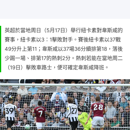
英超於當地周日（5月17日）舉行紐卡素對韋斯咸的
賽事，紐卡素以3：1擊敗對手。賽後紐卡素以37戰
49分升上第11；韋斯咸以37場36分續排第18，落後
少踢一場、排第17的熱刺2分。熱刺若能在當地周二
（19日）擊敗車路士，便可確定韋斯咸降班。