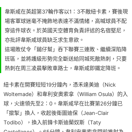
韋斯咸在英超第37輪作客以1：3不敵紐卡素，賽後現
場客軍球迷毫不掩飾地表達不滿情緒，高喊球員不配
穿這件球衣。於英國天空體育負責評述的名宿堅尼，
亦批評韋斯咸球員缺乏求生意欲。
這場敗仗令「鎚仔幫」吞下聯賽三連敗、繼續深陷降
班區，並將護級形勢完全斷送給同城死敵熱刺，只要
熱刺在周三凌晨擊敗車路士，韋斯咸即鐵定降班。
紐卡素在開賽短短19分鐘內，憑禾達美迪（Nick 
Woltemade）和韋利安奧索拿（William Osula）的入
球，火速領先至2：0。韋斯咸早在比賽第26分鐘已
「撳掣」換人，收起後衛圖迪保（Jean-Clair 
Todibo），換入前鋒卡斯迪蘭奴斯（Taty 
Castellanos）。65分鐘，韋利安奧索拿門前推射為