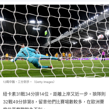
12碼中鵠，三分到手。（Getty Images）
紐卡素31戰34分排14位，距離上岸又近一步。狼隊則
32戰49分排第8，留意他們比賽場數較多，在歐洲賽