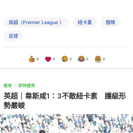
英超（Premier League ）
紐卡素
狼隊
足球
6
0
0
0
0
體育
即時體育
英超｜韋斯咸1：3不敵紐卡素 護級形
勢嚴峻