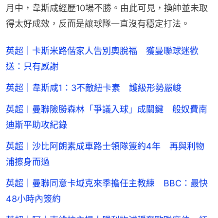
月中，韋斯咸經歷10場不勝。由此可見，換帥並未取
得太好成效，反而是讓球隊一直沒有穩定打法。
英超｜卡斯米路偕家人告別奧脫福 獲曼聯球迷歡
送：只有感謝
英超｜韋斯咸1：3不敵紐卡素 護級形勢嚴峻
英超︱曼聯險勝森林「爭議入球」成關鍵 般奴費南
迪斯平助攻紀錄
英超︱沙比阿朗素成車路士領隊簽約4年 再與利物
浦擦身而過
英超｜曼聯同意卡域克來季擔任主教練 BBC：最快
48小時內簽約