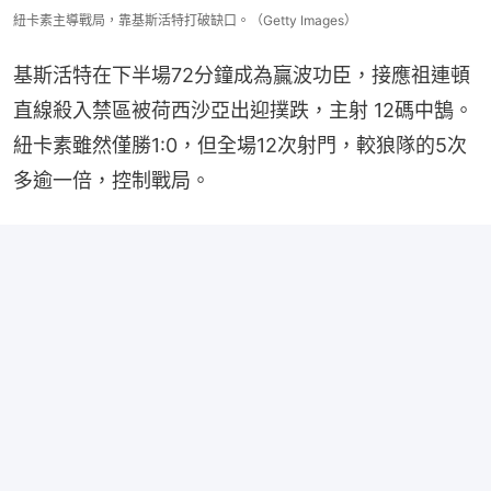
紐卡素主導戰局，靠基斯活特打破缺口。（Getty Images）
基斯活特在下半場72分鐘成為贏波功臣，接應祖連頓
直線殺入禁區被荷西沙亞出迎撲跌，主射 12碼中鵠。
紐卡素雖然僅勝1:0，但全場12次射門，較狼隊的5次
多逾一倍，控制戰局。