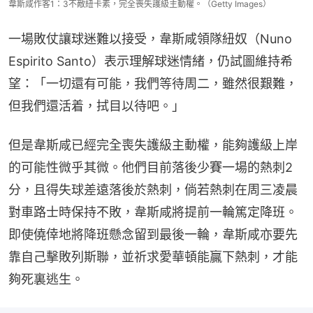
韋斯咸作客1：3不敵紐卡素，完全喪失護級主動權。（Getty Images）
一場敗仗讓球迷難以接受，韋斯咸領隊紐奴（Nuno 
Espirito Santo）表示理解球迷情緒，仍試圖維持希
望：「一切還有可能，我們等待周二，雖然很艱難，
但我們還活着，拭目以待吧。」
但是韋斯咸已經完全喪失護級主動權，能夠護級上岸
的可能性微乎其微。他們目前落後少賽一場的熱刺2
分，且得失球差遠落後於熱刺，倘若熱刺在周三凌晨
對車路士時保持不敗，韋斯咸將提前一輪篤定降班。
即使僥倖地將降班懸念留到最後一輪，韋斯咸亦要先
靠自己擊敗列斯聯，並祈求愛華頓能贏下熱刺，才能
夠死裏逃生。