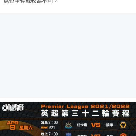
席位爭奪戰較為不利。