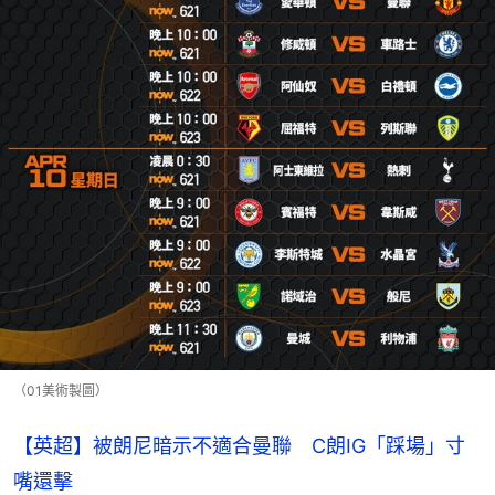
（01美術製圖）
【英超】被朗尼暗示不適合曼聯 C朗IG「踩場」寸
嘴還擊