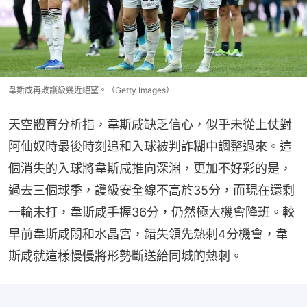
韋斯咸再敗護級幾近絕望。（Getty Images）
天空體育分析指，韋斯咸缺乏信心，似乎未從上仗對
阿仙奴時最後時刻追和入球被判詐糊中調整過來。這
個消失的入球將韋斯咸推向深淵，更加不好彩的是，
過去三個球季，護級安全線不高於35分，而現在還剩
一輪未打，韋斯咸手握36分，仍然極大機會降班。較
早前韋斯咸悶和水晶宮，錯失領先熱刺4分機會，韋
斯咸就這樣慢慢將形勢斷送給同城的熱刺。