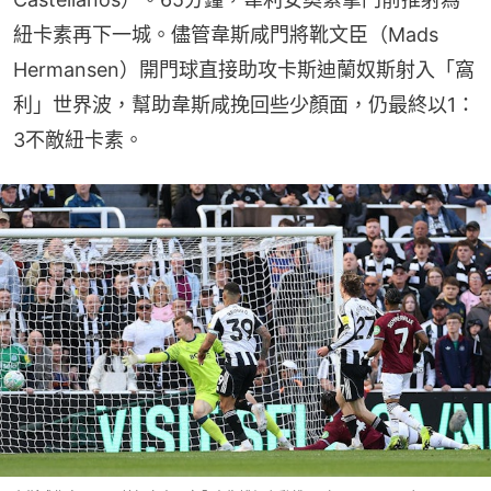
紐卡素再下一城。儘管韋斯咸門將靴文臣（Mads 
Hermansen）開門球直接助攻卡斯迪蘭奴斯射入「窩
利」世界波，幫助韋斯咸挽回些少顏面，仍最終以1：
3不敵紐卡素。