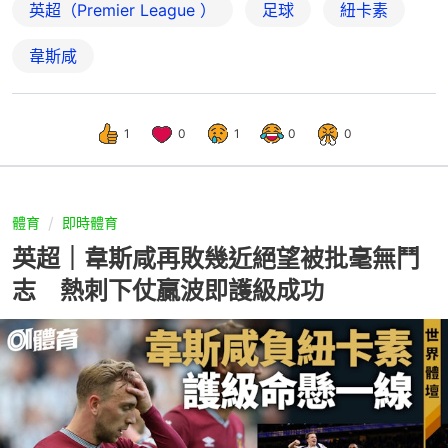
英超（Premier League ）
足球
紐卡素
韋斯咸
1
0
1
0
0
體育
即時體育
英超｜韋斯咸再敗幾近絕望被批毫無鬥
志 熱刺下仗贏波即護級成功