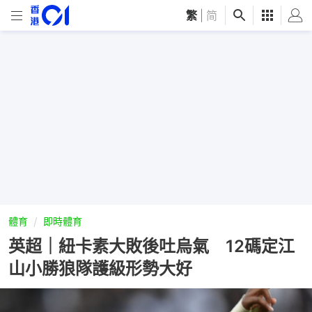
繁
|
简
體育
即時體育
英超｜紐卡素大敗後吐烏氣 12碼定江
山小勝狼隊護級形勢大好