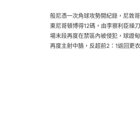
般尼憑一次角球攻勢開紀錄，尼敦哥
東尼哥頓博得12碼，由李察利臣操
場末段再度在禁區內被侵犯，球證甸
再度主射中鵠，反超前2：1返回更