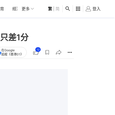
育
經濟
更多
01深圳
繁
觀點
|
简
健康
好食玩飛
登入
女
只差1分
12
在Google
追蹤《香港01》