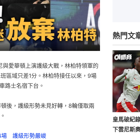
熱門文
尼與愛華頓上演護級大戰，林柏特領軍的
降班區域只差1分。林柏特接任以來，9場
車路士名宿下台。
掌愛華頓後，護級形勢未見好轉，8輪僅取兩
。
皇馬破紀錄
下雲尼斯
6場　護級形勢嚴峻