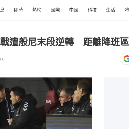
息
即時
熱榜
國際
中國
科技
生活
體
戰遭般尼末段逆轉 距離降班區
36