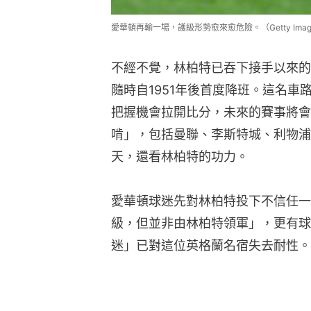
愛華頓再輸一場，護級形勢愈來愈危險。（Getty Imag
不經不覺，林柏特已吞下接手以來的
隨時自1951年後首度降班。這名
把握機會拉開比分，未來的賽事將會
啃」，包括曼聯、李斯特城、利物浦
天，還看林柏特的功力。
愛華頓球迷先對林柏特投下不信任一
級，但並非由林柏特領軍」，更有球
迷」已對這位英格蘭名宿失去耐性。