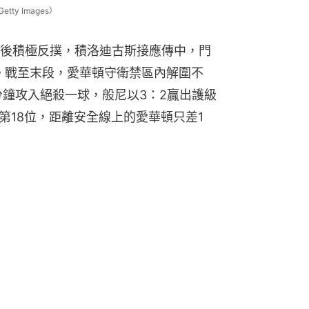
y Images）
後積極反撲，積洛迪古斯接應傳中，門
手。戰至末段，愛華頓守衛禁區內解圍不
分鐘攻入絕殺一球，般尼以3：2贏出護級
第18位，距離安全線上的愛華頓只差1