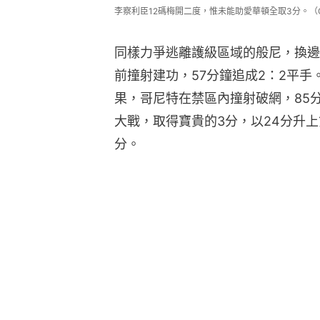
李察利臣12碼梅開二度，惟未能助愛華頓全取3分。（Gett
同樣力爭逃離護級區域的般尼，換邊
前撞射建功，57分鐘追成2：2平
果，哥尼特在禁區內撞射破網，85
大戰，取得寶貴的3分，以24分升上
分。