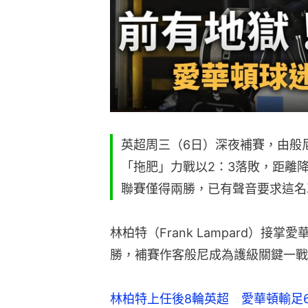
英超周三（6日）深夜補賽，由般
「拖肥」力戰以2：3落敗，距離
聯賽僅得兩勝，已有聲音要求這名
林柏特（Frank Lampard）接
勝，補賽作客般尼成為護級關鍵一戰
林柏特上任後8輪英超　愛華頓輸足