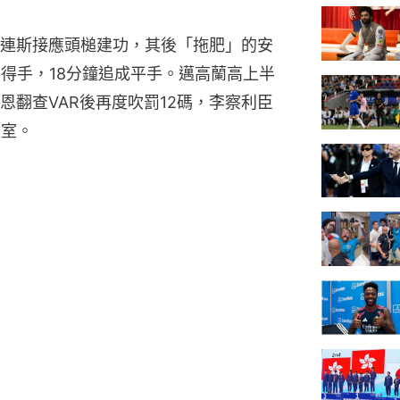
連斯接應頭槌建功，其後「拖肥」的安
刀得手，18分鐘追成平手。邁高蘭高上半
恩翻查VAR後再度吹罰12碼，李察利臣
衣室。