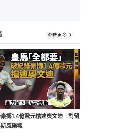
章
查看更多
豪擲1.4億歐元搶迪奧文迪 對留
奧斯感樂觀