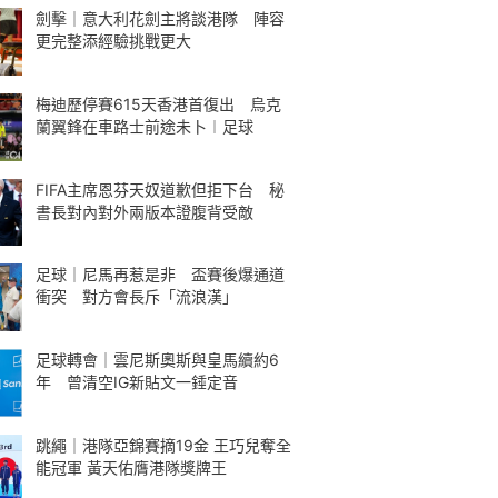
劍擊｜意大利花劍主將談港隊 陣容
更完整添經驗挑戰更大
梅迪歷停賽615天香港首復出 烏克
蘭翼鋒在車路士前途未卜︱足球
FIFA主席恩芬天奴道歉但拒下台 秘
書長對內對外兩版本證腹背受敵
足球｜尼馬再惹是非 盃賽後爆通道
衝突 對方會長斥「流浪漢」
足球轉會｜雲尼斯奧斯與皇馬續約6
年 曾清空IG新貼文一錘定音
跳繩｜港隊亞錦賽摘19金 王巧兒奪全
能冠軍 黃天佑膺港隊獎牌王