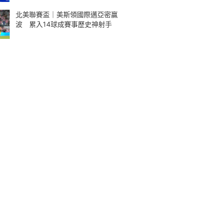
北美聯賽盃｜美斯領國際邁亞密贏
波 累入14球成賽事歷史神射手