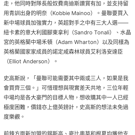
走，他同時對隊長般奴費南迪斯讚賞有加，並支持留
用青訓出身的明奈（Kobbie Mainoo）。曼聯要買入
新中場球員加強實力，英超對手之中有三大人選——
紐卡素的意大利國腳東拿利（Sandro Tonali）、水晶
宮的英格蘭中場禾頓（Adam Wharton）以及同樣為
英格蘭國家家成員的諾定咸森林球員艾利洛安達臣
（Elliot Anderson）。
史高斯說，「曼聯可能需要其中兩或三人，如果是我
會買齊三個。」可惜理想與現實差天共地，三位年輕
中場均是各大豪門的目標人物，想收購其中一人已經
極度困難，價錢亦上億英鎊計，史高斯的想法未免過
度樂觀。
前鋒方面新加盟的錫斯高、麥比奧莫和根夏均獲他支