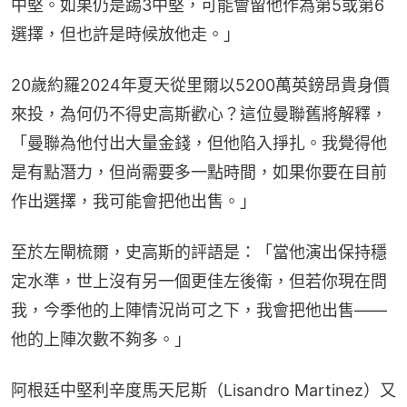
中堅。如果仍是踢3中堅，可能會留他作為第5或第6
選擇，但也許是時候放他走。」
20歲約羅2024年夏天從里爾以5200萬英鎊昂貴身價
來投，為何仍不得史高斯歡心？這位曼聯舊將解釋，
「曼聯為他付出大量金錢，但他陷入掙扎。我覺得他
是有點潛力，但尚需要多一點時間，如果你要在目前
作出選擇，我可能會把他出售。」
至於左閘梳爾，史高斯的評語是：「當他演出保持穩
定水準，世上沒有另一個更佳左後衛，但若你現在問
我，今季他的上陣情況尚可之下，我會把他出售——
他的上陣次數不夠多。」
阿根廷中堅利辛度馬天尼斯（Lisandro Martinez）又