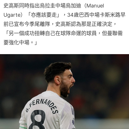
史高斯同時指出烏拉圭中場烏加迪（Manuel 
Ugarte）「亦應該要走」，34歲巴西中場卡斯米路早
前已宣布今季尾離隊，史高斯認為那是正確決定，
「另一個成功扭轉自己在球隊命運的球員，但曼聯需
要強化中場。」