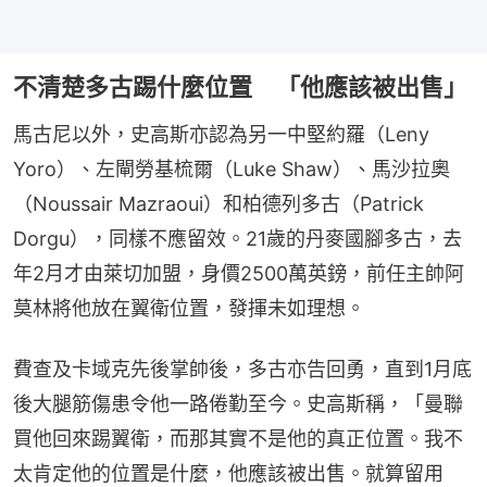
不清楚多古踢什麼位置 「他應該被出售」
馬古尼以外，史高斯亦認為另一中堅約羅（Leny 
Yoro）、左閘勞基梳爾（Luke Shaw）、馬沙拉奧
（Noussair Mazraoui）和柏德列多古（Patrick 
Dorgu），同樣不應留效。21歲的丹麥國腳多古，去
年2月才由萊切加盟，身價2500萬英鎊，前任主帥阿
莫林將他放在翼衛位置，發揮未如理想。
費查及卡域克先後掌帥後，多古亦告回勇，直到1月底
後大腿筋傷患令他一路倦勤至今。史高斯稱，「曼聯
買他回來踢翼衛，而那其實不是他的真正位置。我不
太肯定他的位置是什麼，他應該被出售。就算留用