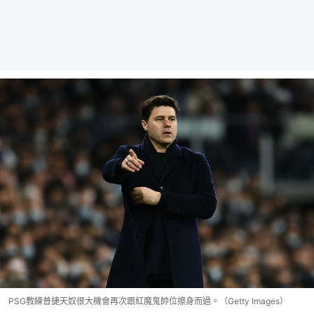
PSG教練普捷天奴很大機會再次跟紅魔鬼帥位擦身而過。（Getty Images）