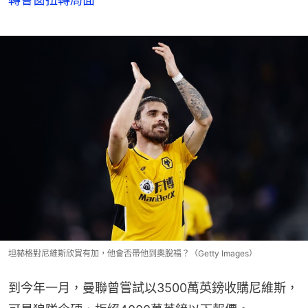
坦赫格對尼維斯欣賞有加，他會否帶他到奧脫福？（Getty Images）
到今年一月，曼聯曾嘗試以3500萬英鎊收購尼維斯，