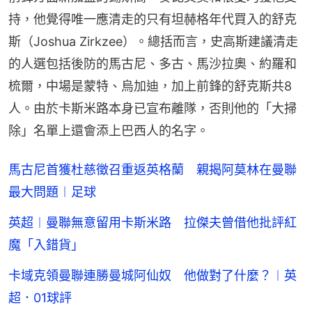
持，他覺得唯一應清走的只有坦赫格年代買入的舒克
斯（Joshua Zirkzee）。總括而言，史高斯建議清走
的人選包括後防的馬古尼、多古、馬沙拉奧、約羅和
梳爾，中場是蒙特、烏加迪，加上前鋒的舒克斯共8
人。由於卡斯米路本身已宣布離隊，否則他的「大掃
除」名單上還會添上巴西人的名字。
馬古尼首獲杜慈徵召重返英格蘭 親揭阿莫林在曼聯
最大問題︱足球
英超︱曼聯無意留用卡斯米路 拉傑夫曾借他批評紅
魔「入錯貨」
卡域克領曼聯連勝曼城阿仙奴 他做對了什麼？︱英
超．01球評