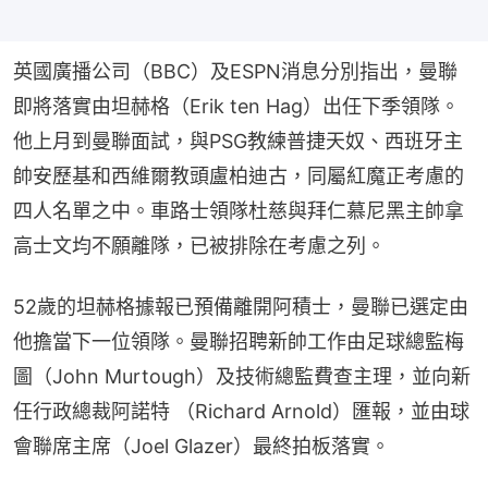
英國廣播公司（BBC）及ESPN消息分別指出，曼聯
即將落實由坦赫格（Erik ten Hag）出任下季領隊。
他上月到曼聯面試，與PSG教練普捷天奴、西班牙主
帥安歷基和西維爾教頭盧柏迪古，同屬紅魔正考慮的
四人名單之中。車路士領隊杜慈與拜仁慕尼黑主帥拿
高士文均不願離隊，已被排除在考慮之列。
52歲的坦赫格據報已預備離開阿積士，曼聯已選定由
他擔當下一位領隊。曼聯招聘新帥工作由足球總監梅
圖（John Murtough）及技術總監費查主理，並向新
任行政總裁阿諾特 （Richard Arnold）匯報，並由球
會聯席主席（Joel Glazer）最終拍板落實。