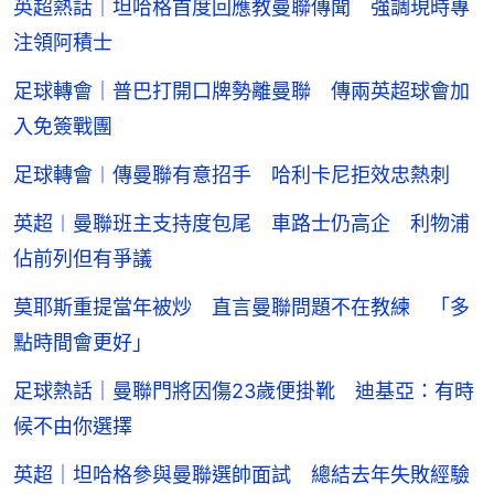
英超熱話｜坦哈格首度回應教曼聯傳聞 強調現時專
注領阿積士
足球轉會｜普巴打開口牌勢離曼聯 傳兩英超球會加
入免簽戰團
足球轉會︱傳曼聯有意招手 哈利卡尼拒效忠熱刺
英超︱曼聯班主支持度包尾 車路士仍高企 利物浦
佔前列但有爭議
莫耶斯重提當年被炒 直言曼聯問題不在教練 「多
點時間會更好」
足球熱話｜曼聯門將因傷23歲便掛靴 迪基亞：有時
候不由你選擇
英超｜坦哈格參與曼聯選帥面試 總結去年失敗經驗