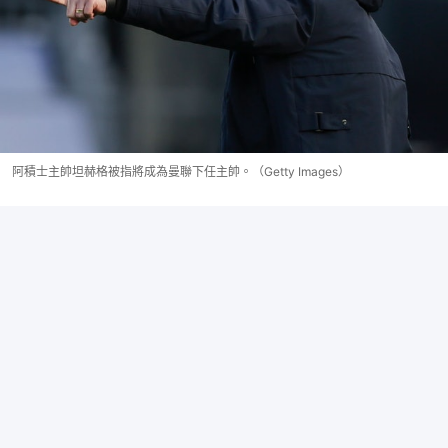
阿積士主帥坦赫格被指將成為曼聯下任主帥。（Getty Images）