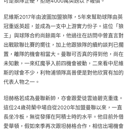
可是狼隊企硬，拒絕4000萬英鎊以下報價。
尼維斯2017年由波圖加盟狼隊，5年來幫助球隊由英
冠重返英超，並成為一支中上游實力份子。這位「狼
王」與球隊合約尚餘兩年，他過往在訪問中曾直言對
出戰歐聯比賽的嚮往，加上他跟狼隊的續約談判已擱
置，離隊的機會相當大。曼聯可否真的得到他，尚在
未知數，一來紅魔爭入前四機會被動，二來看中尼維
斯的球會不少，利物浦領隊高普便是對他欣賞有加的
代表人物之一。
坦赫格若成為曼聯新帥，亦會跟愛徒雲迪碧克重逢。
這位24歲荷蘭中場自從2020年加盟曼聯以來，一直
長坐冷板，無從發揮在阿積士時的水平。他目前外借
愛華頓，假如來季再次跟坦赫格合作，相信出場機會