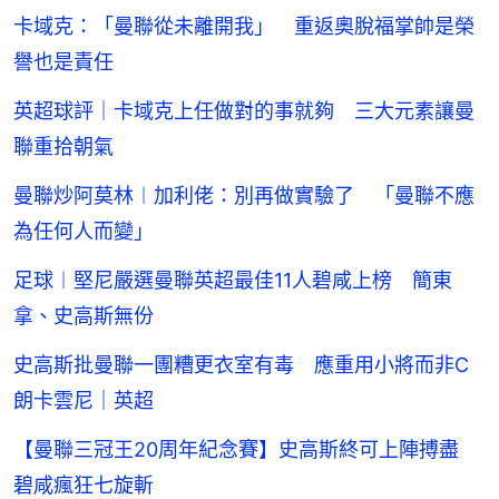
卡域克：「曼聯從未離開我」 重返奧脫福掌帥是榮
譽也是責任
英超球評｜卡域克上任做對的事就夠 三大元素讓曼
聯重拾朝氣
曼聯炒阿莫林︱加利佬：別再做實驗了 「曼聯不應
為任何人而變」
足球︱堅尼嚴選曼聯英超最佳11人碧咸上榜 簡東
拿、史高斯無份
史高斯批曼聯一團糟更衣室有毒 應重用小將而非C
朗卡雲尼｜英超
【曼聯三冠王20周年紀念賽】史高斯終可上陣搏盡
碧咸瘋狂七旋斬