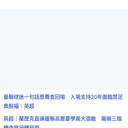
曼聯球迷一句話惹費查回嗆 入場支持20年面臨禁足
奧脫福︱英超
英超｜蘭歷克直諫曼聯高層要學兩大宿敵 需兩三個
轉會窗扭轉局面