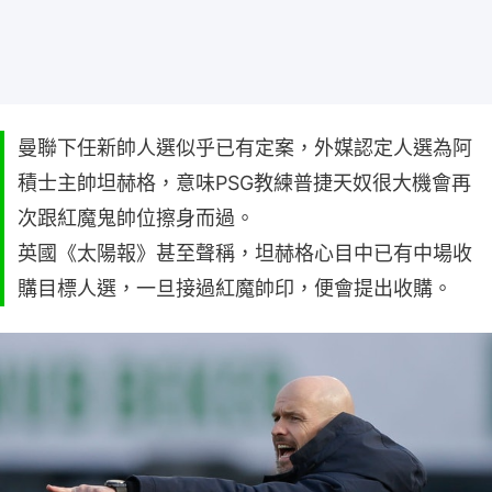
曼聯下任新帥人選似乎已有定案，外媒認定人選為阿
積士主帥坦赫格，意味PSG教練普捷天奴很大機會再
次跟紅魔鬼帥位擦身而過。
英國《太陽報》甚至聲稱，坦赫格心目中已有中場收
購目標人選，一旦接過紅魔帥印，便會提出收購。