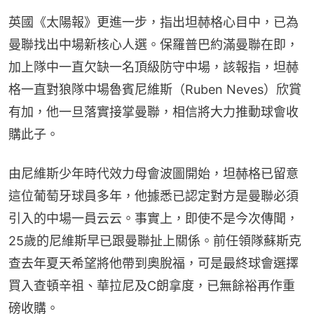
英國《太陽報》更進一步，指出坦赫格心目中，已為
曼聯找出中場新核心人選。保羅普巴約滿曼聯在即，
加上隊中一直欠缺一名頂級防守中場，該報指，坦赫
格一直對狼隊中場魯賓尼維斯（Ruben Neves）欣賞
有加，他一旦落實接掌曼聯，相信將大力推動球會收
購此子。
由尼維斯少年時代效力母會波圖開始，坦赫格已留意
這位葡萄牙球員多年，他據悉已認定對方是曼聯必須
引入的中場一員云云。事實上，即使不是今次傳聞，
25歲的尼維斯早已跟曼聯扯上關係。前任領隊蘇斯克
查去年夏天希望將他帶到奧脫福，可是最終球會選擇
買入查頓辛祖、華拉尼及C朗拿度，已無餘裕再作重
磅收購。