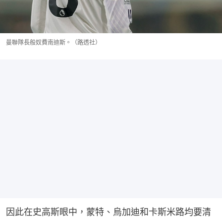
曼聯隊長般奴費南迪斯。（路透社）
因此在史高斯眼中，蒙特、烏加迪和卡斯米路均要清