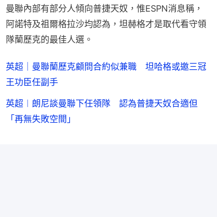
曼聯內部有部分人傾向普捷天奴，惟ESPN消息稱，
阿諾特及祖爾格拉沙均認為，坦赫格才是取代看守領
隊蘭歷克的最佳人選。
英超｜曼聯蘭歷克顧問合約似兼職 坦哈格或邀三冠
王功臣任副手
英超︱朗尼談曼聯下任領隊 認為普捷天奴合適但
「再無失敗空間」