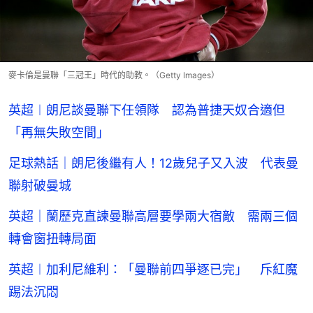
麥卡倫是曼聯「三冠王」時代的助教。（Getty Images）
英超︱朗尼談曼聯下任領隊 認為普捷天奴合適但
「再無失敗空間」
足球熱話｜朗尼後繼有人！12歲兒子又入波 代表曼
聯射破曼城
英超｜蘭歷克直諫曼聯高層要學兩大宿敵 需兩三個
轉會窗扭轉局面
英超︱加利尼維利：「曼聯前四爭逐已完」 斥紅魔
踢法沉悶