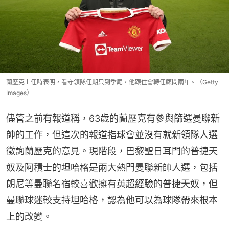
蘭歷克上任時表明，看守領隊任期只到季尾，他跟住會轉任顧問兩年。（Getty
Images）
儘管之前有報道稱，63歲的蘭歷克有參與篩選曼聯新
帥的工作，但這次的報道指球會並沒有就新領隊人選
徵詢蘭歷克的意見。現階段，巴黎聖日耳門的普捷天
奴及阿積士的坦哈格是兩大熱門曼聯新帥人選，包括
朗尼等曼聯名宿較喜歡擁有英超經驗的普捷天奴，但
曼聯球迷較支持坦哈格，認為他可以為球隊帶來根本
上的改變。