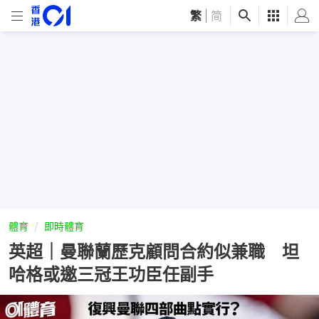
繁
|
简
體育
即時體育
英超｜曼聯蘭歷克顧問合約似兼職 坦
哈格或邀三冠王功臣任副手