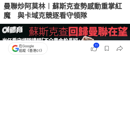
曼聯炒阿莫林︱蘇斯克查勢感動重掌紅
魔 與卡域克競逐看守領隊
11
在Google
追蹤《香港01》
撰文：
吳慕兒
出版：
2026-01-07 15:40
更新：
2026-01-13 12:28