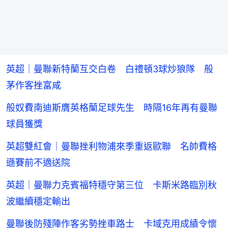
英超｜曼聯新特蘭互交白卷 白禮頓3球炒狼隊 般
茅作客挫富咸
般奴費南迪斯膺英格蘭足球先生 時隔16年再有曼聯
球員獲獎
英超雙紅會｜曼聯挫利物浦來季重返歐聯 名帥費格
遜賽前不適送院
英超｜曼聯力克賓福特穩守第三位 卡斯米路臨別秋
波繼續穩定輸出
曼聯後防殘陣作客劣勢挫車路士 卡域克用成績令懷