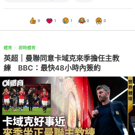
9
1
1
0
0
體育
即時體育
英超｜曼聯同意卡域克來季擔任主教
練 BBC：最快48小時內簽約