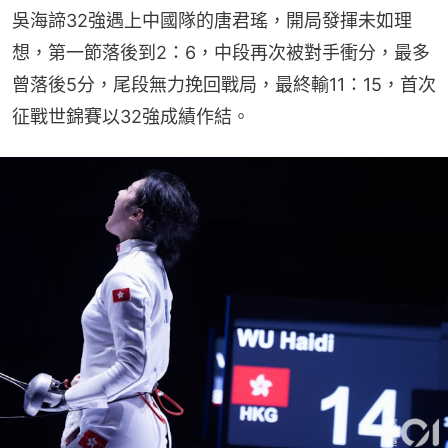
吳海諦32強遇上中國隊的唐君瑤，開局發揮未如理
想，第一節落後到2：6，中段再次被對手衝分，最多
曾落後5分，尾段無力挽回戰局，最終輸11：15，首次
征戰世錦賽以32強成績作結。