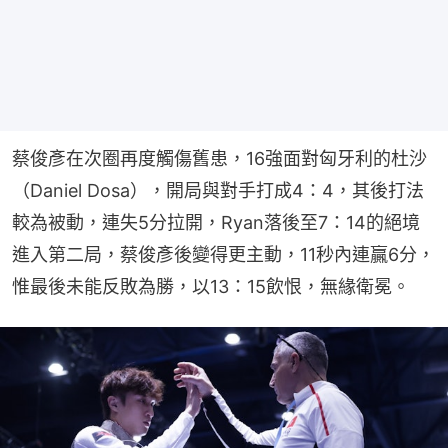
蔡俊彥在次圈再度觸傷舊患，16強面對匈牙利的杜沙
（Daniel Dosa），開局與對手打成4：4，其後打法
較為被動，連失5分拉開，Ryan落後至7：14的絕境
進入第二局，蔡俊彥後變得更主動，11秒內連贏6分，
惟最後未能反敗為勝，以13：15飲恨，無緣衛冕。