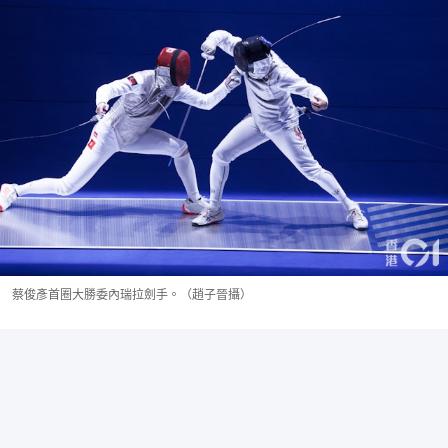
蔡俊彥首圈大勝委內瑞拉劍手。（趙子晉攝）