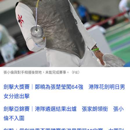
張小倫與對手相撞後倒地，未能完成賽事。（FIE）
劍擊大獎賽｜鄭曉為張楚瑩闖64強 港隊花劍明日男
女分途出擊
劍擊亞錦賽｜港隊遴選結果出爐 張家朗領銜 張小
倫不入圍