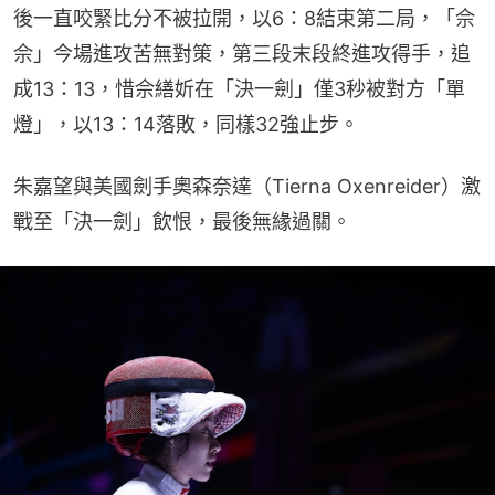
後一直咬緊比分不被拉開，以6：8結束第二局，「佘
佘」今場進攻苦無對策，第三段末段終進攻得手，追
成13：13，惜佘繕妡在「決一劍」僅3秒被對方「單
燈」，以13：14落敗，同樣32強止步。
朱嘉望與美國劍手奧森奈達（Tierna Oxenreider）激
戰至「決一劍」飲恨，最後無緣過關。