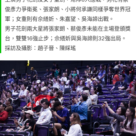
俊彥力爭衛冕、張家朗、小將何承謙同樣爭奪世界冠
軍；女重則有佘繕妡、朱嘉望、吳海諦出戰。
男子花劍兩大星將張家朗、蔡俊彥未能在主場登頒獎
台，雙雙16強止步；佘繕妡與吳海諦則32強出局。
採訪及攝影：趙子晉、陳綵瑤