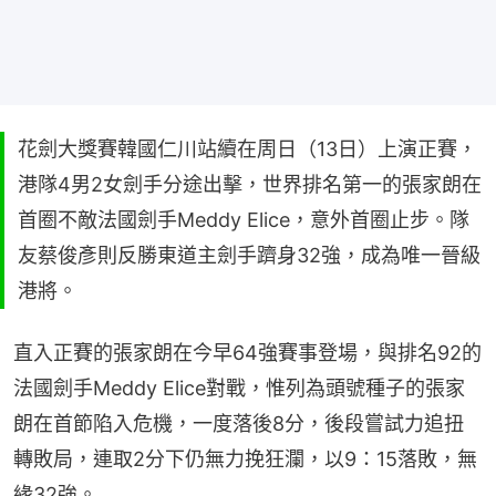
花劍大獎賽韓國仁川站續在周日（13日）上演正賽，
港隊4男2女劍手分途出擊，世界排名第一的張家朗在
首圈不敵法國劍手Meddy Elice，意外首圈止步。隊
友蔡俊彥則反勝東道主劍手躋身32強，成為唯一晉級
港將。
直入正賽的張家朗在今早64強賽事登場，與排名92的
法國劍手Meddy Elice對戰，惟列為頭號種子的張家
朗在首節陷入危機，一度落後8分，後段嘗試力追扭
轉敗局，連取2分下仍無力挽狂瀾，以9：15落敗，無
緣32強。