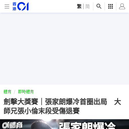
繁
|
简
體育
即時體育
劍擊大獎賽｜張家朗爆冷首圈出局 大
師兄張小倫末段受傷退賽