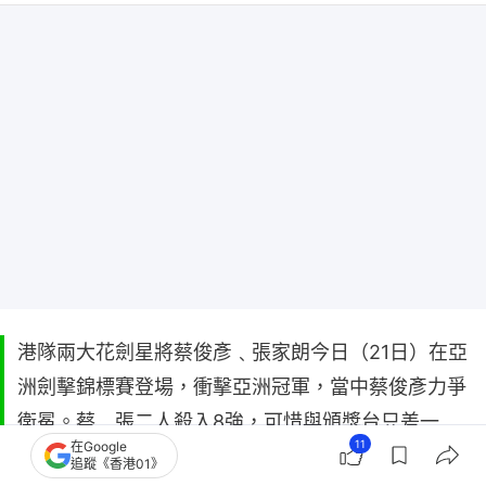
港隊兩大花劍星將蔡俊彥﹑張家朗今日（21日）在亞
洲劍擊錦標賽登場，衝擊亞洲冠軍，當中蔡俊彥力爭
衛冕。蔡﹑張二人殺入8強，可惜與頒獎台只差一
11
在Google
步。
追蹤《香港01》