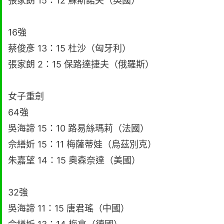
張家朗 15：12 蘇斯諾夫（英國）
16強
蔡俊彥 13：15 杜沙（匈牙利）
張家朗 2：15 保路達捷夫（俄羅斯）
女子重劍
64強
吳海諦 15：10 路易絲瑪莉（法國）
佘繕妡 15：11 梅薩蒂娃（烏茲別克）
朱嘉望 14：15 奧森奈達（美國）
32強
吳海諦 11：15 唐君瑤（中國）