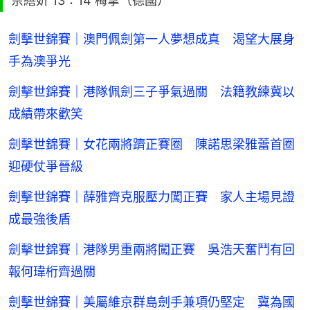
佘繕妡 13：14 梅拿（德國）
劍擊世錦賽｜澳門佩劍第一人夢想成真 渴望大展身
手為澳爭光
劍擊世錦賽｜港隊佩劍三子爭氣過關 法籍教練冀以
成績帶來歡笑
劍擊世錦賽｜女花兩將躋正賽圈 陳諾思梁雅蕾首圈
迎硬仗爭晉級
劍擊世錦賽｜薛雅齊克服壓力闖正賽 家人主場見證
成最強後盾
劍擊世錦賽｜港隊男重兩將闖正賽 吳浩天奮鬥有回
報何瑋桁齊過關
劍擊世錦賽｜美屬維京群島劍手兼項仍堅定 冀為國