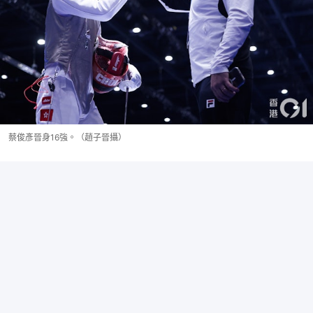
蔡俊彥晉身16強。（趙子晉攝）