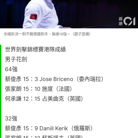
佘繕妡決一劍不敵德國劍手，無緣16強。（趙子晉攝）
世界劍擊錦標賽港隊成績
男子花劍
64強
蔡俊彥 15：3 Jose Briceno（委內瑞拉）
張家朗 15：10 施度（法國）
何承謙 12：15 占美曲克（英國）
32強
蔡俊彥 15：9 Daniil Kerik（俄羅斯）