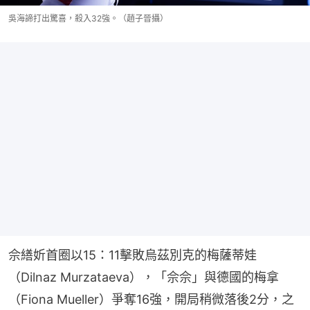
吳海諦打出驚喜，殺入32強。（趙子晉攝）
佘繕妡首圈以15：11擊敗烏茲別克的梅薩蒂娃
（Dilnaz Murzataeva），「佘佘」與德國的梅拿
（Fiona Mueller）爭奪16強，開局稍微落後2分，之