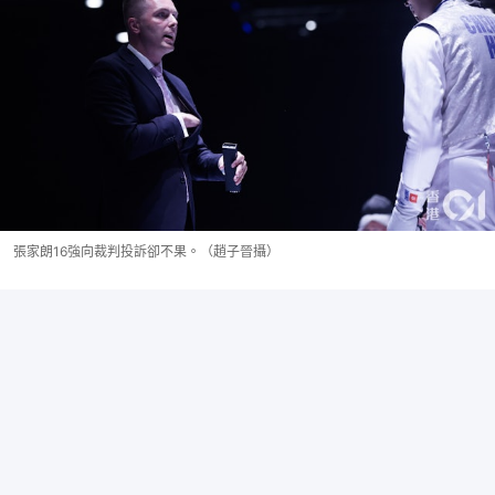
張家朗16強向裁判投訴卻不果。（趙子晉攝）