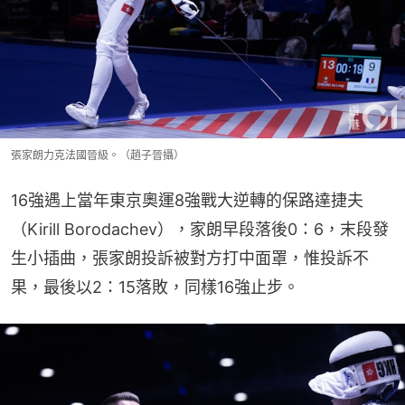
張家朗力克法國晉級。（趙子晉攝）
16強遇上當年東京奧運8強戰大逆轉的保路達捷夫
（Kirill Borodachev），家朗早段落後0：6，末段發
生小插曲，張家朗投訴被對方打中面罩，惟投訴不
果，最後以2：15落敗，同樣16強止步。