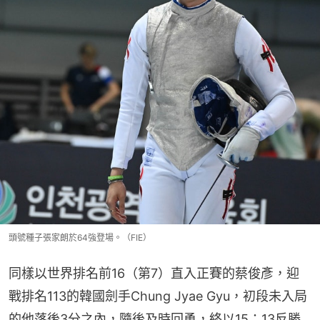
頭號種子張家朗於64強登場。（FIE）
同樣以世界排名前16（第7）直入正賽的蔡俊彥，迎
戰排名113的韓國劍手Chung Jyae Gyu，初段未入局
的他落後3分之內，隨後及時回勇，終以15：13反勝