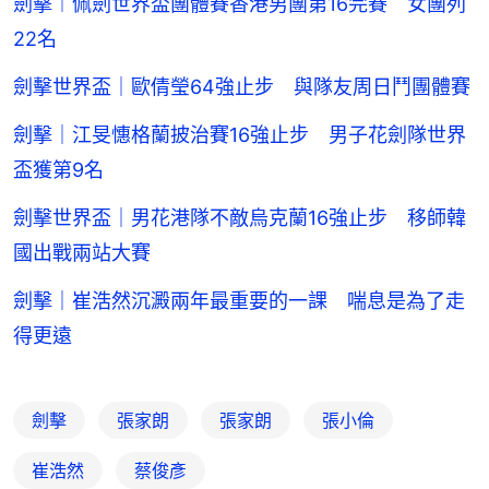
劍擊︱佩劍世界盃團體賽香港男團第16完賽 女團列
22名
劍擊世界盃｜歐倩瑩64強止步 與隊友周日鬥團體賽
劍擊｜江旻憓格蘭披治賽16強止步 男子花劍隊世界
盃獲第9名
劍擊世界盃｜男花港隊不敵烏克蘭16強止步 移師韓
國出戰兩站大賽
劍擊｜崔浩然沉澱兩年最重要的一課 喘息是為了走
得更遠
劍擊
張家朗
張家朗
張小倫
崔浩然
蔡俊彥