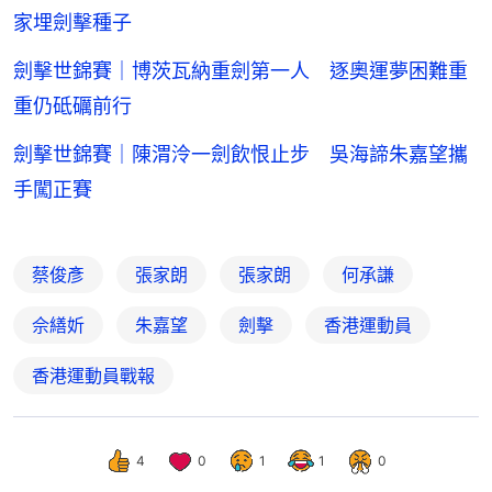
家埋劍擊種子
劍擊世錦賽｜博茨瓦納重劍第一人 逐奧運夢困難重
重仍砥礪前行
劍擊世錦賽｜陳渭泠一劍飲恨止步 吳海諦朱嘉望攜
手闖正賽
蔡俊彥
張家朗
張家朗
何承謙
佘繕妡
朱嘉望
劍擊
香港運動員
香港運動員戰報
4
0
1
1
0