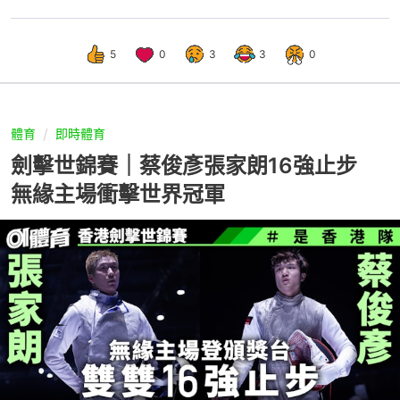
5
0
3
3
0
體育
即時體育
劍擊世錦賽｜蔡俊彥張家朗16強止步
無緣主場衝擊世界冠軍