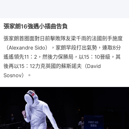
張家朗16強遇小插曲告負
張家朗首圈面對日前擊敗隊友梁千雨的法國劍手施度
（Alexandre Sido），家朗早段打出氣勢，連取8分
遙遙領先11：2，然後力保勝局，以15：10晉級，其
後再以15：12力克英國的蘇斯諾夫（David 
Sosnov）。