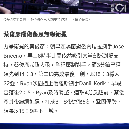
今早8時半開賽，不少劍迷已入場支持港將。（趙子晉攝）
蔡俊彥觸傷舊患無緣衛冕
力爭衛冕的蔡俊彥，朝早頭場面對委內瑞拉劍手Jose 
Briceno，早上8時半比賽依然吸引大量劍迷到場支
持，蔡俊彥狀態大勇，全程壓制對手，頭3分鐘已經
領先到14：3，第二節完成最後一劍，以15：3穩入
32強。Ryan次圈遇上俄羅斯劍手Daniil Kerik，早段
曾落後2：5，Ryan及時調整，連取4分反超前，蔡俊
彥其後繼續進逼，打成8：8後連取5劍，鞏固優勢，
結果以15：9再下一城。