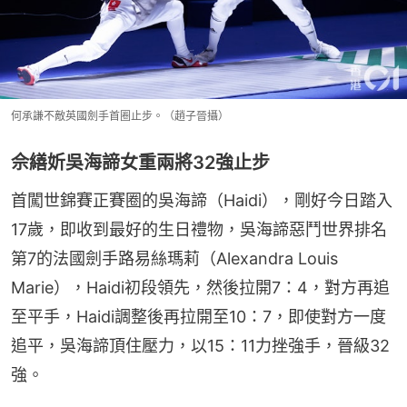
何承謙不敵英國劍手首圈止步。（趙子晉攝）
佘繕妡吳海諦女重兩將32強止步
首闖世錦賽正賽圈的吳海諦（Haidi），剛好今日踏入
17歲，即收到最好的生日禮物，吳海諦惡鬥世界排名
第7的法國劍手路易絲瑪莉（Alexandra Louis 
Marie），Haidi初段領先，然後拉開7：4，對方再追
至平手，Haidi調整後再拉開至10：7，即使對方一度
追平，吳海諦頂住壓力，以15：11力挫強手，晉級32
強。