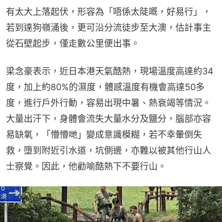
有太大上落起伏，形容為「唔係太陡嘅，好易行」，
若到達狗嶺涌後，更可沿分流徒步至大澳，估計事主
從石壁起步，僅走數公里便出事。
梁念豪表示，近日本港天氣酷熱，現場溫度高達約34
度，加上約80%的濕度，體感溫度有機會高達50多
度，進行戶外行動，容易出現中暑、熱衰竭等情況。
大量出汗下，身體會流失大量水分及鹽分，腦部亦容
易缺氧，「懵懵哋」變成意識模糊，若不幸暈倒失
救，墮到附近引水道，坑側邊，亦難以被其他行山人
士察覺。因此，他勸喻酷熱下不要行山。