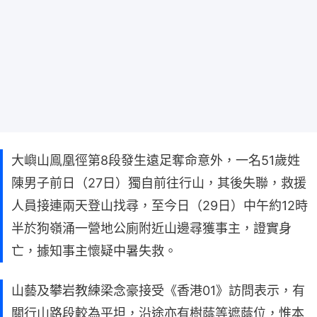
大嶼山鳯凰徑第8段發生遠足奪命意外，一名51歲姓
陳男子前日（27日）獨自前往行山，其後失聯，救援
人員接連兩天登山找尋，至今日（29日）中午約12時
半於狗嶺涌一營地公廁附近山邊尋獲事主，證實身
亡，據知事主懷疑中暑失救。
山藝及攀岩教練梁念豪接受《香港01》訪問表示，有
關行山路段較為平坦，沿途亦有樹蔭等遮蔭位，惟本