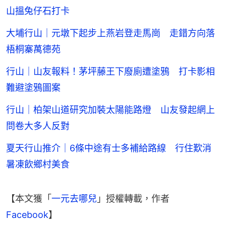
山搵兔仔石打卡
大埔行山｜元墩下起步上燕岩登走馬崗 走錯方向落
梧桐寨萬德苑
行山｜山友報料！茅坪藤王下廢廁遭塗鴉 打卡影相
難避塗鴉圖案
行山｜柏架山道研究加裝太陽能路燈 山友發起網上
問卷大多人反對
夏天行山推介｜6條中途有士多補給路線 行住歎消
暑凍飲鄉村美食
【本文獲「
一元去哪兒
」授權轉載，作者
Facebook
】