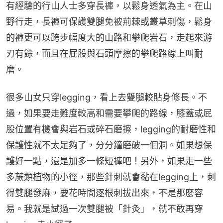
有經驗的行山人士多穿長褲，以鬆身透氣為主。在山
野行走，長褲可保護雙腿免被荊棘或叢草刺傷，鬆身
的褲更可以跨步幅度大的山路和攀爬岩石，走起來游
刃有餘，而且在屁股與石頭摩擦的攀爬路線上叫耐
磨。
很多山女只穿legging，看上去雙腿較貼身修長。不
過，如果要走難度較高和需要攀爬的路線，膝蓋或屁
股位置有機會與岩石或碎石磨擦，legging的耐磨性和
保護性就不太足夠了，分分鐘磨破一個洞。如果想保
護好一點，還是加多一條短褲吧！另外，如果走一些
多蕨類植物的小徑，那些針刺就會黏在legging上，刺
得雙腿發麻，要花時間逐根刺拔出來，不是那麼容
易。我就是試過一次雙腿被「針灸」，就不敢再穿