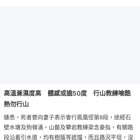
高溫兼濕度高 體感或逾50度 行山教練喻酷
熱勿行山
據悉，死者曾向妻子表示會行鳯凰徑第8段，途經石
壁水塘及狗嶺涌。山藝及攀岩教練梁念豪指，有關路
段沿着引水道，均有樹蔭等遮擋，而且路況平坦，沒