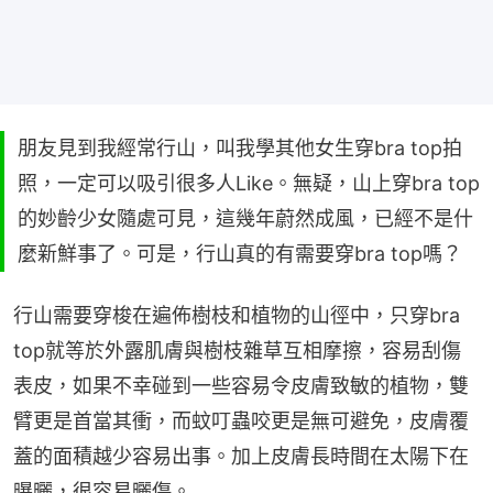
朋友見到我經常行山，叫我學其他女生穿bra top拍
照，一定可以吸引很多人Like。無疑，山上穿bra top
的妙齡少女隨處可見，這幾年蔚然成風，已經不是什
麼新鮮事了。可是，行山真的有需要穿bra top嗎？
行山需要穿梭在遍佈樹枝和植物的山徑中，只穿bra 
top就等於外露肌膚與樹枝雜草互相摩擦，容易刮傷
表皮，如果不幸碰到一些容易令皮膚致敏的植物，雙
臂更是首當其衝，而蚊叮蟲咬更是無可避免，皮膚覆
蓋的面積越少容易出事。加上皮膚長時間在太陽下在
曝曬，很容易曬傷。