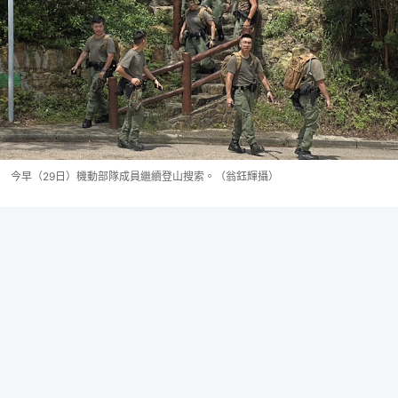
今早（29日）機動部隊成員繼續登山搜索。（翁鈺輝攝）