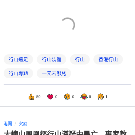
行山遠足
行山裝備
行山
香港行山
行山專題
一元去哪兒
50
0
0
9
1
港聞
突發
大嶼山鳳凰徑行山漢疑中暑亡 專家教