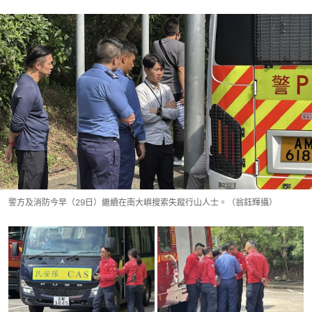
警方及消防今早（29日）繼續在南大嶼搜索失蹤行山人士。（翁鈺輝攝）