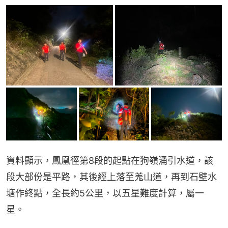
資料顯示，鳳凰徑第8段的起點在狗嶺涌引水道，該
段大部份是平路，其後經上落至羗山道，再到石壁水
塘作終點，全長約5公里，以五星難度計算，屬一
星。