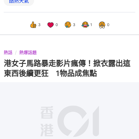
酷熱天氣
3
0
3
1
0
熱話
熱爆話題
港女子馬路暴走影片瘋傳！掀衣露出這
東西後續更狂 1物品成焦點