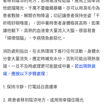
者移到蔭涼的地方；若現場沒有遮蔭，應馬上開傘為
他遮擋陽光，千萬不要繼續暴曬。亦可以用濕毛巾為
患者敷臉，解開衣物降溫；切記讓患者保持坐姿「千
祈唔好瞓喺度」，因中暑時患者身體極其高熱，如果
讓他躺下，高熱的血液會大量流入大腦，很容易會
「燒壞個腦」，令病情急劇惡化。
消防處則指出，在炎熱環境下進行任何活動，身體水
分會大量流失，應定時補充水分，否則可能出現熱衰
竭，一旦不及時處理更可能變成中暑。
若出現熱衰
竭，應按以下步驟處理
：
1. 保持冷靜，打電話召救護車
2. 將患者移到陰涼地方，或用雨傘擋住陽光