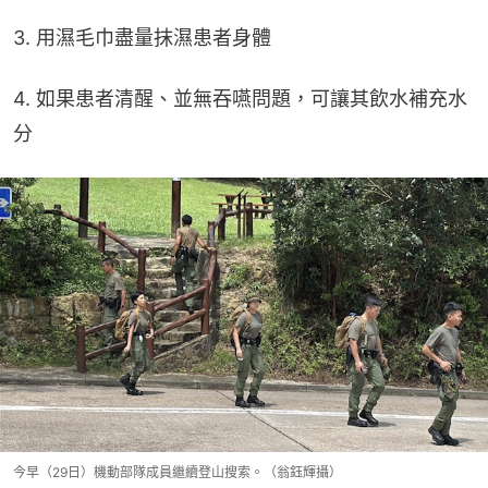
3. 用濕毛巾盡量抹濕患者身體
4. 如果患者清醒、並無吞嚥問題，可讓其飲水補充水
分
今早（29日）機動部隊成員繼續登山搜索。（翁鈺輝攝）