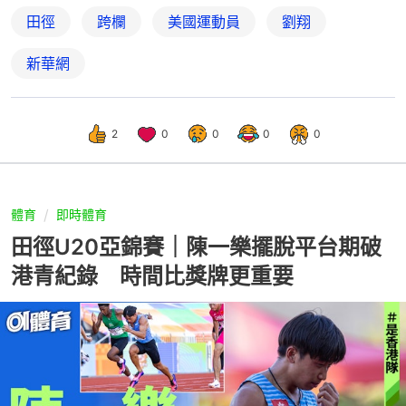
田徑
跨欄
美國運動員
劉翔
新華網
2
0
0
0
0
體育
即時體育
田徑U20亞錦賽｜陳一樂擺脫平台期破
港青紀錄 時間比獎牌更重要