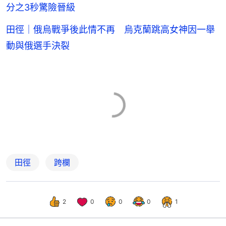
分之3秒驚險晉級
田徑｜俄烏戰爭後此情不再 烏克蘭跳高女神因一舉
動與俄選手決裂
田徑
跨欄
2
0
0
0
1