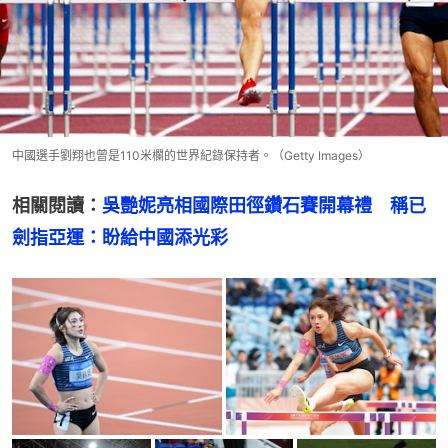
中國選手劉翔也曾是110米欄的世界紀錄保持者。（Getty Images）
相關閱讀：
吳艷妮亮相國際田徑鑽石賽開幕禮　稱已
劍指亞運：盼給中國添光彩