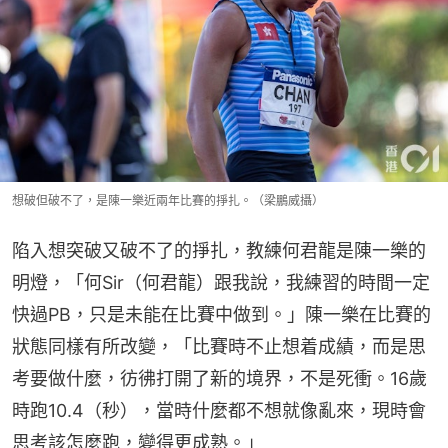
想破但破不了，是陳一樂近兩年比賽的掙扎。（梁鵬威攝）
陷入想突破又破不了的掙扎，教練何君龍是陳一樂的
明燈，「何Sir（何君龍）跟我說，我練習的時間一定
快過PB，只是未能在比賽中做到。」陳一樂在比賽的
狀態同樣有所改變，「比賽時不止想着成績，而是思
考要做什麼，彷彿打開了新的境界，不是死衝。16歲
時跑10.4（秒），當時什麼都不想就像亂來，現時會
思考該怎麼跑，變得更成熟。」