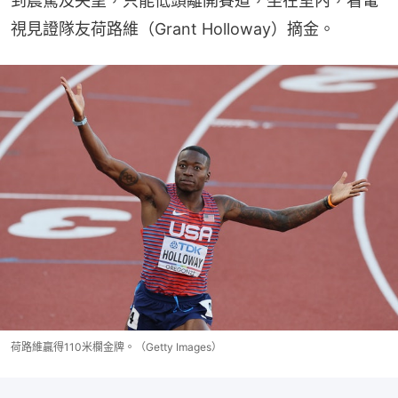
到震驚及失望，只能低頭離開賽道，坐在室內，看電
視見證隊友荷路維（Grant Holloway）摘金。
荷路維贏得110米欄金牌。（Getty Images）