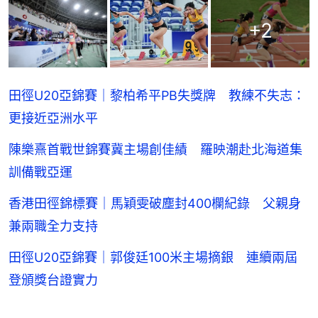
+
2
田徑U20亞錦賽｜黎柏希平PB失獎牌 教練不失志：
更接近亞洲水平
陳樂熹首戰世錦賽冀主場創佳績 羅映潮赴北海道集
訓備戰亞運
香港田徑錦標賽｜馬穎雯破塵封400欄紀錄 父親身
兼兩職全力支持
田徑U20亞錦賽｜郭俊廷100米主場摘銀 連續兩屆
登頒獎台證實力