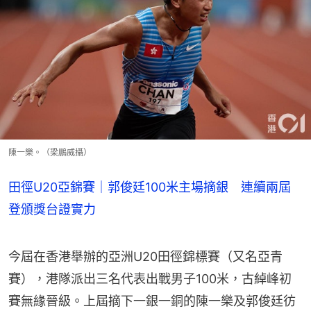
陳一樂。（梁鵬威攝）
田徑U20亞錦賽｜郭俊廷100米主場摘銀 連續兩屆
登頒獎台證實力
今屆在香港舉辦的亞洲U20田徑錦標賽（又名亞青
賽），港隊派出三名代表出戰男子100米，古綽峰初
賽無緣晉級。上屆摘下一銀一銅的陳一樂及郭俊廷彷