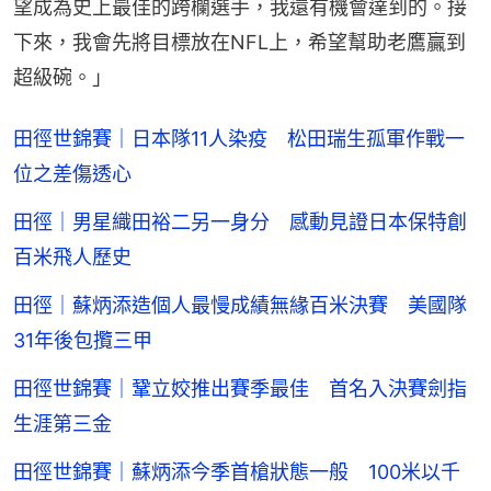
望成為史上最佳的跨欄選手，我還有機會達到的。接
下來，我會先將目標放在NFL上，希望幫助老鷹贏到
超級碗。」
田徑世錦賽｜日本隊11人染疫 松田瑞生孤軍作戰一
位之差傷透心
田徑｜男星織田裕二另一身分 感動見證日本保特創
百米飛人歷史
田徑｜蘇炳添造個人最慢成績無緣百米決賽 美國隊
31年後包攬三甲
田徑世錦賽｜鞏立姣推出賽季最佳 首名入決賽劍指
生涯第三金
田徑世錦賽｜蘇炳添今季首槍狀態一般 100米以千