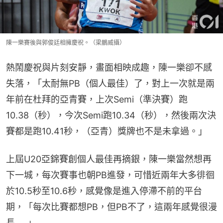
陳一樂賽後與郭俊廷相擁慶祝。（梁鵬威攝）
熱鬧慶祝與片刻安靜，畫面相映成趣，陳一樂卻不感
失落，「太耐無PB（個人最佳）了，對上一次就是兩
年前在杜拜的亞青賽，上次Semi（準決賽）跑
10.38（秒），今次Semi跑10.34（秒），然後兩次決
賽都是跑10.41秒，（亞青）獎牌也不是未拿過。」
上屆U20亞錦賽創個人最佳再摘銀，陳一樂當然想再
下一城，每次賽事也朝PB進發，可惜近兩年大多徘徊
於10.5秒至10.6秒，感覺像是進入停滯不前的平台
期，「每次比賽都想PB，但PB不了，這兩年感覺很漫
長.....」