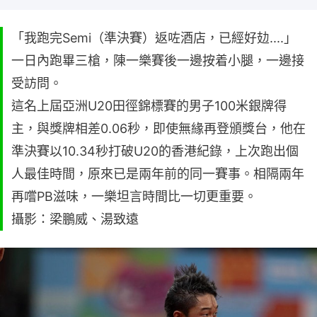
「我跑完Semi（準決賽）返咗酒店，已經好攰....」
一日內跑畢三槍，陳一樂賽後一邊按着小腿，一邊接
受訪問。
這名上屆亞洲U20田徑錦標賽的男子100米銀牌得
主，與獎牌相差0.06秒，即使無緣再登頒獎台，他在
準決賽以10.34秒打破U20的香港紀錄，上次跑出個
人最佳時間，原來已是兩年前的同一賽事。相隔兩年
再嚐PB滋味，一樂坦言時間比一切更重要。
攝影：梁鵬威、湯致遠