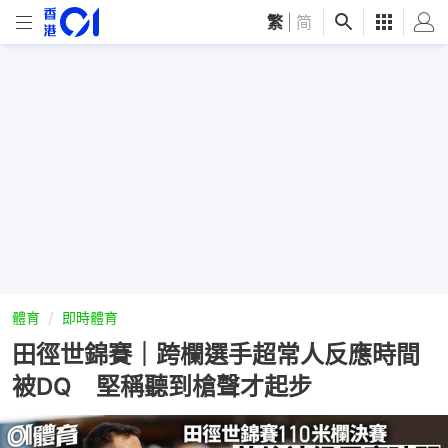
繁
|
简
體育
即時體育
田徑世錦賽｜跨欄選手超常人反應時間
被DQ 堅稱聽到槍聲才起步