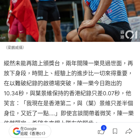
（梁鵬威攝）
縱然未能再踏上頒獎台，兩年間陳一樂見過世面，再
放下身段，時間上、經驗上的進步比一切來得重要，
在以難破紀錄的啟德場突破，陳一樂今日跑出的
10.34秒，與葉景維保持的香港紀錄只差0.07秒，他
笑言：「我現在是香港第二，與（葉）景維只差半個
身位，又近了一點....」即使言談間帶着微笑，陳一樂
依然堅定，希望未來趕上隊友的腳步。
3
在Google
追蹤《香港01》