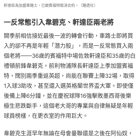
軒達臣為加盟車路士，已跟賓福特取消合約。（路透社）
一反常態引入韋碧克、軒達臣兩老將
開季前相信接近最後一波的轉會行動，車路士即將買
入的卻不再是年輕「潛力股」，而是一反常態買入兩
個老將——36歲的賓福特中場佐敦軒達臣和35歲的白
禮頓前鋒韋碧克。前利物浦隊長軒達臣上季加盟賓福
特，闊別兩季重返英超，尚能在聯賽上陣32場，取得
1入球3助攻，甚至還入選英格蘭世界盃大軍。即使僅
後備上陣6分鐘，並在慶祝球隊16強擊敗墨西哥後樂
極生悲跌斷手，這個老大哥的專業與自律無疑是年輕
球員榜樣，在更衣室的作用巨大。
韋碧克生涯早年無論在母會曼聯還是之後在阿仙奴，