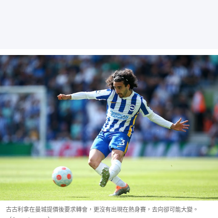
古古利拿在曼城提價後要求轉會，更沒有出現在熱身賽，去向卻可能大變。