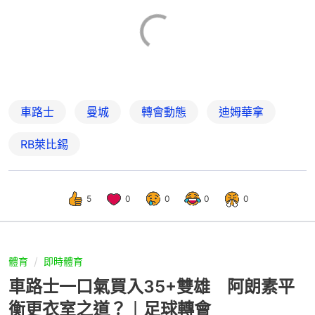
車路士
曼城
轉會動態
迪姆華拿
RB萊比錫
5
0
0
0
0
體育
即時體育
車路士一口氣買入35+雙雄 阿朗素平
衡更衣室之道？︱足球轉會