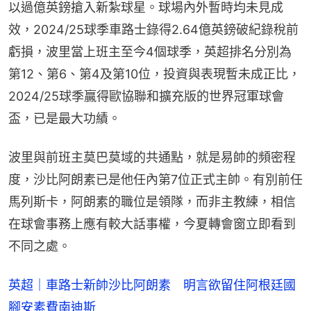
以過億英鎊搶入新紮球星。球場內外暫時均未見成
效，2024/25球季車路士錄得2.64億英鎊破紀錄稅前
虧損，波里當上班主至今4個球季，英超排名分別為
第12、第6、第4及第10位，投資與表現暫未成正比，
2024/25球季贏得歐協聯和擴充版的世界冠軍球會
盃，已是最大功績。
波里與前班主莫巴莫域的共通點，就是易帥的頻密程
度，沙比阿朗素已是他任內第7位正式主帥。有別前任
馬列斯卡，阿朗素的職位是領隊，而非主教練，相信
在球會事務上應有較大話事權，今夏轉會窗立即看到
不同之處。
英超｜車路士新帥沙比阿朗素 明言欲留住阿根廷國
腳安素費南迪斯