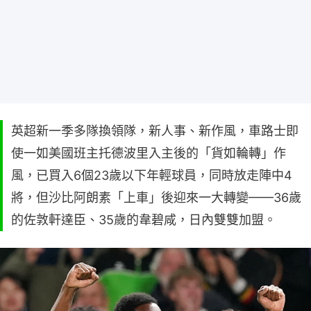
英超新一季多隊換領隊，新人事、新作風，車路士即
使一如美國班主托德波里入主後的「貨如輪轉」作
風，已買入6個23歲以下年輕球員，同時放走陣中4
將，但沙比阿朗素「上車」後迎來一大轉變——36歲
的佐敦軒達臣、35歲的韋碧咸，日內雙雙加盟。