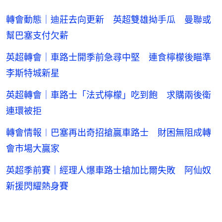
轉會動態｜迪莊去向更新 英超雙雄拗手瓜 曼聯或
幫巴塞支付欠薪
英超轉會｜車路士開季前急尋中堅 連食檸檬後瞄準
李斯特城新星
英超轉會｜車路士「法式檸檬」吃到飽 求購兩後衛
連環被拒
轉會情報︱巴塞再出奇招搶贏車路士 財困無阻成轉
會市場大贏家
英超季前賽｜經理人爆車路士搶加比爾失敗 阿仙奴
新援閃耀熱身賽