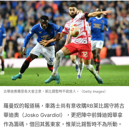
古華迪奧備受各大會注意，萊比錫暫時不欲放人。（Getty Images）
羅曼奴的報道稱，車路士尚有意收購RB萊比錫守將古
華迪奧（Josko Gvardiol），更把陣中前鋒迪姆華拿
作為籌碼，借回其舊東家，惟萊比錫暫時不為所動。