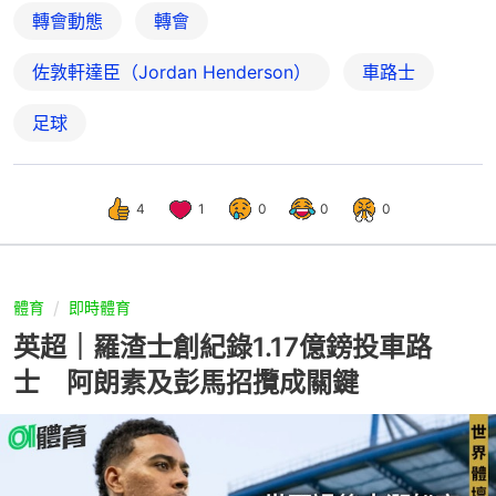
轉會動態
轉會
佐敦軒達臣（Jordan Henderson）
車路士
足球
4
1
0
0
0
體育
即時體育
英超｜羅渣士創紀錄1.17億鎊投車路
士 阿朗素及彭馬招攬成關鍵