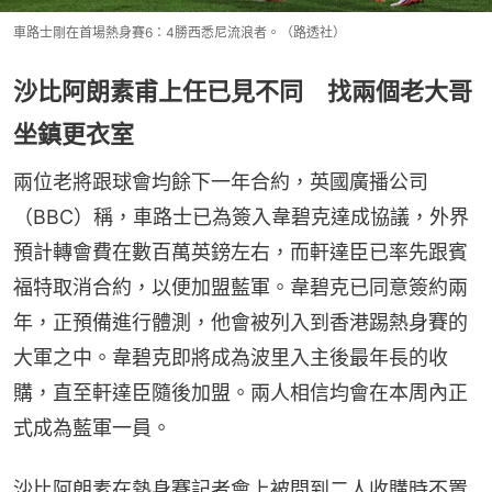
車路士剛在首場熱身賽6：4勝西悉尼流浪者。（路透社）
沙比阿朗素甫上任已見不同 找兩個老大哥
坐鎮更衣室
兩位老將跟球會均餘下一年合約，英國廣播公司
（BBC）稱，車路士已為簽入韋碧克達成協議，外界
預計轉會費在數百萬英鎊左右，而軒達臣已率先跟賓
福特取消合約，以便加盟藍軍。韋碧克已同意簽約兩
年，正預備進行體測，他會被列入到香港踢熱身賽的
大軍之中。韋碧克即將成為波里入主後最年長的收
購，直至軒達臣隨後加盟。兩人相信均會在本周內正
式成為藍軍一員。
沙比阿朗素在熱身賽記者會上被問到二人收購時不置