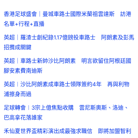
香港足球盛會｜曼城車路士國際米蘭祖雲達斯 訪港
名單+行程+直播
英超｜羅渣士創紀錄1.17億鎊投車路士 阿朗素及彭馬
招攬成關鍵
英超｜車路士新帥沙比阿朗素 明言欲留住阿根廷國
腳安素費南迪斯
英超︱沙比阿朗素成車路士領隊簽約4年 再與利物
浦擦身而過
足球轉會︱3宗上億焦點收購 雲尼斯奧斯、洛迪、
巴高拿花落誰家
禾仙夏世界盃精彩演出成最強求職信 即將加盟智利