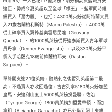
Rogers）一人已花1.17億英鎊，剛好稍高於曼城買安
達臣，勢成今夏英超以至全球「標王」。藍軍同時繼
續買入「潛力股」，包括：4300萬英鎊從阿特蘭大買
入21歲右閘柏利斯特（Marco Palestra），4000萬
從士砵亭買入翼鋒基奧雲尼昆達（Geovany 
Quenda）， 約1000萬英鎊從哥連泰斯買入青年軍球
員丹拿（Denner Evangelista），以及330萬英鎊平
價入手哈薩克18歲前鋒薩柏耶夫（Dastan 
Satpaev）。
單計開支逾2.1億英鎊，隨熱刺之後暫列英超第二最
高，不過賣人亦收回過億，古古列拿5180萬英鎊加盟
皇馬，安達利山度士5000萬英鎊投曼聯，佐治
（Tyrique George）1800萬英鎊加盟愛華頓 ，而加
拿祖（Alejandro Garnacho）亦已外借到阿士東維