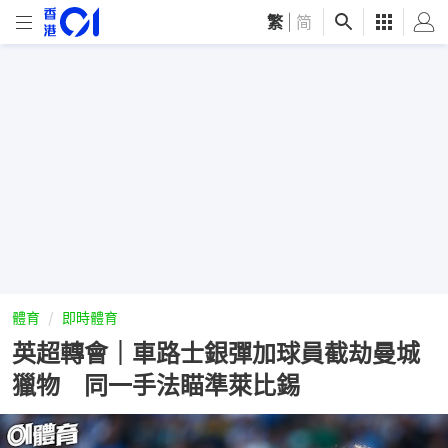
繁
|
简
體育
即時體育
英超轉會｜車路士銀彈加球員截劫曼城
獵物 同一手法瞄準萊比錫