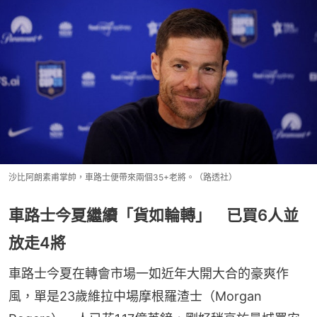
沙比阿朗素甫掌帥，車路士便帶來兩個35+老將。（路透社）
車路士今夏繼續「貨如輪轉」 已買6人並
放走4將
車路士今夏在轉會市場一如近年大開大合的豪爽作
風，單是23歲維拉中場摩根羅渣士（Morgan 