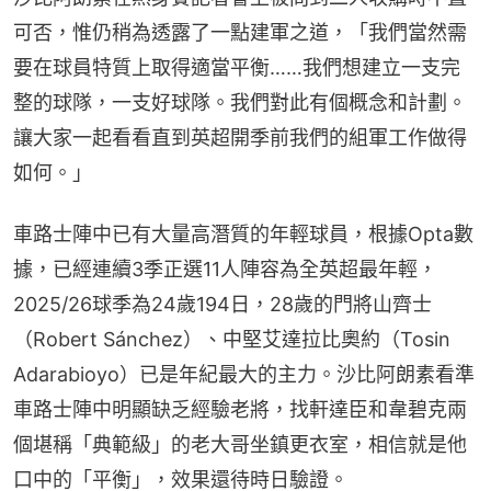
可否，惟仍稍為透露了一點建軍之道，「我們當然需
要在球員特質上取得適當平衡……我們想建立一支完
整的球隊，一支好球隊。我們對此有個概念和計劃。
讓大家一起看看直到英超開季前我們的組軍工作做得
如何。」
車路士陣中已有大量高潛質的年輕球員，根據Opta數
據，已經連續3季正選11人陣容為全英超最年輕，
2025/26球季為24歲194日，28歲的門將山齊士
（Robert Sánchez）、中堅艾達拉比奧約（Tosin 
Adarabioyo）已是年紀最大的主力。沙比阿朗素看準
車路士陣中明顯缺乏經驗老將，找軒達臣和韋碧克兩
個堪稱「典範級」的老大哥坐鎮更衣室，相信就是他
口中的「平衡」，效果還待時日驗證。