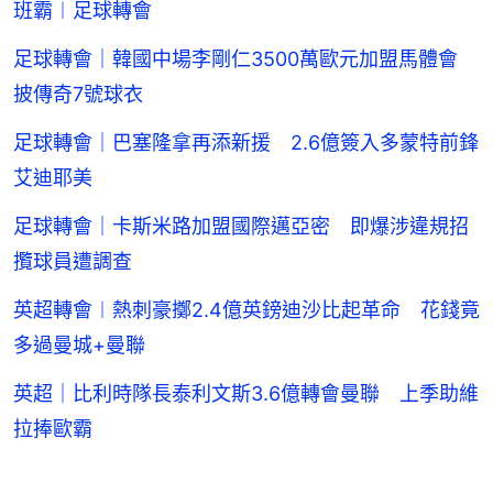
班霸︱足球轉會
足球轉會｜韓國中場李剛仁3500萬歐元加盟馬體會
披傳奇7號球衣
足球轉會｜巴塞隆拿再添新援 2.6億簽入多蒙特前鋒
艾迪耶美
足球轉會｜卡斯米路加盟國際邁亞密 即爆涉違規招
攬球員遭調查
英超轉會︱熱刺豪擲2.4億英鎊迪沙比起革命 花錢竟
多過曼城+曼聯
英超｜比利時隊長泰利文斯3.6億轉會曼聯 上季助維
拉捧歐霸