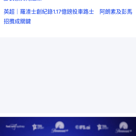
英超｜羅渣士創紀錄1.17億鎊投車路士 阿朗素及彭馬
招攬成關鍵