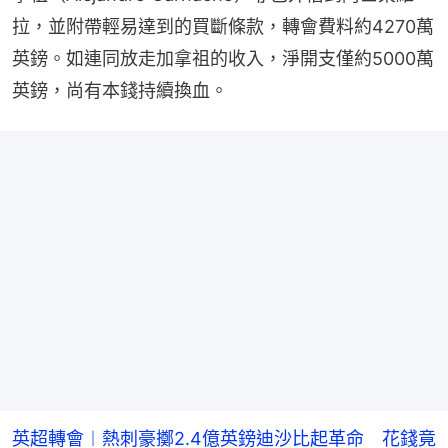
拉，並附帶輕易達到的買斷條款，轉會費料約4270萬
英鎊。如連同放走加拿祖的收入，淨開支僅約5000萬
英鎊，尚有本錢持續換血。
英超轉會︱熱刺豪擲2.4億英鎊迪沙比起革命 花錢竟