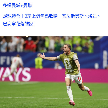
多過曼城+曼聯
足球轉會︱3宗上億焦點收購 雲尼斯奧斯、洛迪、
巴高拿花落誰家