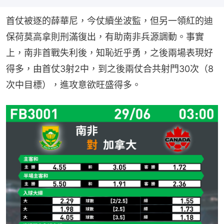
首仗被逐的薛華尼，今仗續坐波監，但另一領紅的迪
保荷莫高拿則刑滿復出，有助南非兵源調動。事實
上，南非首戰失利後，知恥近乎勇，之後兩場表現好
得多，由首仗3射2中，到之後兩仗合共射門30次（8
次中目標），進攻意欲旺盛得多。