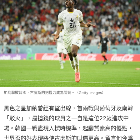
加納擊敗韓國，古度斯的把握力成為關鍵。（Getty Images）
黑色之星加納曾經有望出線，首兩戰與葡萄牙及南韓
「駁火」，最搶鏡的球員之一自是這位22歲進攻中
場。韓國一戰盡現入楔時機準，起腳質素高的優點，
世界盃的好表現將使古度斯的叫價更高。留言他今季