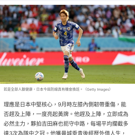
若是全部人腳健康，日本今屆防線真有機會換班。（Getty Images）
理應是日本中堅核心，9月時左膝內側韌帶重傷，能
否趕及上陣，一度亮起黃牌。他趕及上陣，立即成為
必然主力，夥拍吉田麻也扼守中路，每場平均攔截多
達3次為隊中之冠。他獲曼城垂青後經歷外借人生，