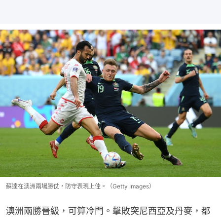
蘇達在澳洲兩場勝仗，防守表現上佳。（Getty Images）
澳洲兩勝晉級，可算冷門。擊敗突尼西亞及丹麥，都