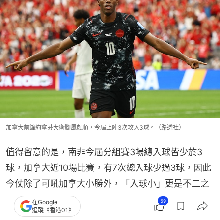
加拿大前鋒約拿芬大衛腳風頗順，今屆上陣3次攻入3球。（路透社）
值得留意的是，南非今屆分組賽3場總入球皆少於3
球，加拿大近10場比賽，有7次總入球少過3球，因此
今仗除了可吼加拿大小勝外，「入球小」更是不二之
選。
59
在Google
追蹤《香港01》