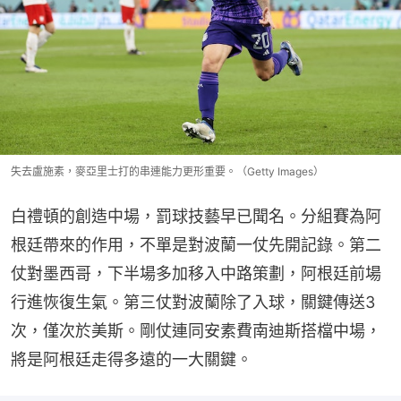
失去盧施素，麥亞里士打的串連能力更形重要。（Getty Images）
白禮頓的創造中場，罰球技藝早已聞名。分組賽為阿
根廷帶來的作用，不單是對波蘭一仗先開記錄。第二
仗對墨西哥，下半場多加移入中路策劃，阿根廷前場
行進恢復生氣。第三仗對波蘭除了入球，關鍵傳送3
次，僅次於美斯。剛仗連同安素費南迪斯搭檔中場，
將是阿根廷走得多遠的一大關鍵。