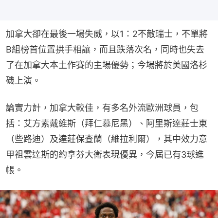
加拿大卻在最後一場失威，以1：2不敵瑞士，不單將
B組榜首位置拱手相讓，而且跌落次名，同時也失去
了在加拿大本土作賽的主場優勢；今場將於美國洛杉
磯上演。
論實力計，加拿大較佳，有多名外流歐洲球員，包
括：艾方素戴維斯（拜仁慕尼黑）、阿里斯達莊士東
（些路迪）及達莊保查蘭（維拉利爾），其中效力意
甲祖雲達斯的約拿芬大衛表現優異，今屆已有3球進
帳。