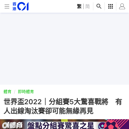
繁
|
简
體育
即時體育
世界盃2022｜分組賽5大驚喜戰將 有
人出線淘汰賽卻可能無緣再見