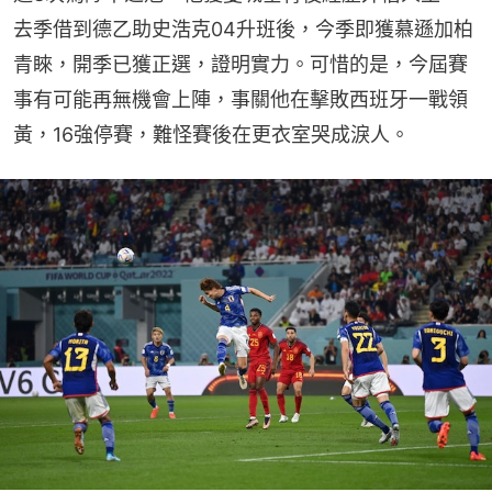
去季借到德乙助史浩克04升班後，今季即獲慕遜加柏
青睞，開季已獲正選，證明實力。可惜的是，今屆賽
事有可能再無機會上陣，事關他在擊敗西班牙一戰領
黃，16強停賽，難怪賽後在更衣室哭成淚人。