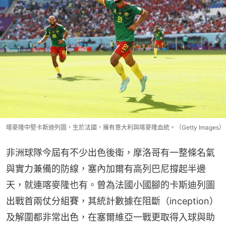
喀麥隆中堅卡斯迪列圖，生於法國，擁有意大利與喀麥隆血統。（Getty Images）
非洲球隊今屆有不少出色後衛，摩洛哥有一整條名氣
與實力兼備的防線，塞內加爾有高列巴尼撐起半邊
天，就連喀麥隆也有。曾為法國小國腳的卡斯迪列圖
出戰首兩仗分組賽，其統計數據在阻斷（inception）
及解圍都非常出色，在塞爾維亞一戰更取得入球與助