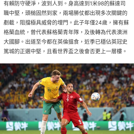
有賴防守硬淨，波到人到。身高達到1米98的蘇達司
職中堅，頭槌固然到家，兩場勝仗都出現多次關鍵的
剷截，阻擋極具威脅的埋門。此子年僅24歲，擁有蘇
格蘭血統，曾代表蘇格蘭青年隊，及後轉為代表澳洲
大國腳。出道至今都在英倫搵食，近季已穩佔英冠史
篤城的正選中堅，且看世界盃之後會否更上一層樓。