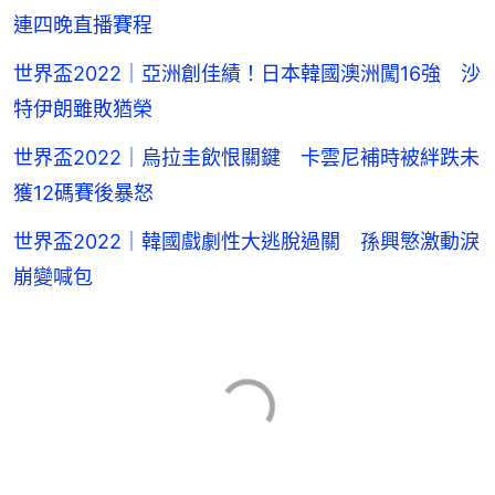
連四晚直播賽程
世界盃2022｜亞洲創佳績！日本韓國澳洲闖16強 沙
特伊朗雖敗猶榮
世界盃2022｜烏拉圭飲恨關鍵 卡雲尼補時被絆跌未
獲12碼賽後暴怒
世界盃2022｜韓國戲劇性大逃脫過關 孫興慜激動淚
崩變喊包