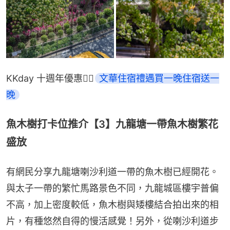
KKday 十週年優惠👉🏻
文華住宿禮遇買一晚住宿送一
晚
魚木樹打卡位推介【3】九龍塘一帶魚木樹繁花
盛放
有網民分享九龍塘喇沙利道一帶的魚木樹已經開花。
與太子一帶的繁忙馬路景色不同，九龍城區樓宇普偏
不高，加上密度較低，魚木樹與矮樓結合拍出來的相
片，有種悠然自得的慢活感覺！另外，從喇沙利道步