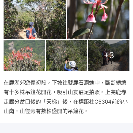
+
3
在鹿湖郊遊徑初段，下坡往雙鹿石澗途中，斷斷續續
有十多株吊鐘花開花，吸引山友駐足拍照。上完鹿赤
走廊分岔口後的「天梯」後，在標距柱C5304前的小
山崗，山徑旁有數株盛開的吊鐘花。