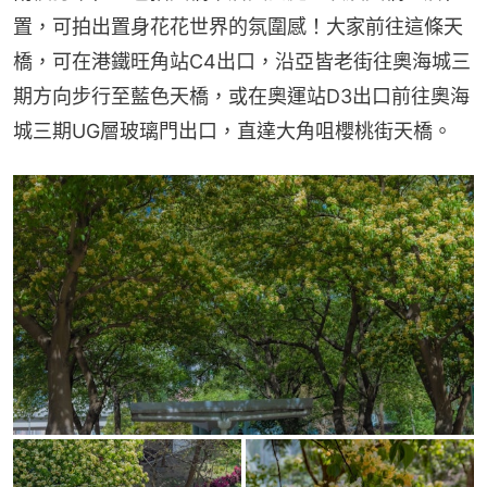
置，可拍出置身花花世界的氛圍感！大家前往這條天
橋，可在港鐵旺角站C4出口，沿亞皆老街往奧海城三
期方向步行至藍色天橋，或在奧運站D3出口前往奧海
城三期UG層玻璃門出口，直達大角咀櫻桃街天橋。