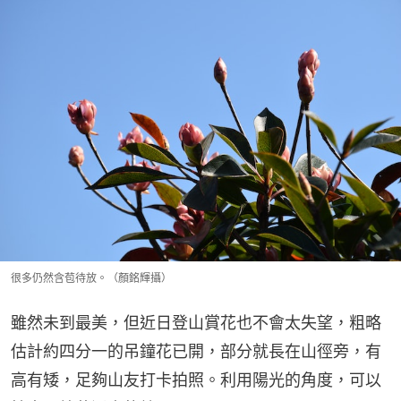
很多仍然含苞待放。（顏銘輝攝）
雖然未到最美，但近日登山賞花也不會太失望，粗略
估計約四分一的吊鐘花已開，部分就長在山徑旁，有
高有矮，足夠山友打卡拍照。利用陽光的角度，可以