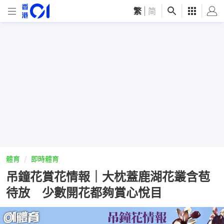
繁
|
简
體育
即時體育
吊鐘花賞花情報｜大枕蓋鹿湖花叢含苞
待放 少數開花都夠賞心悅目