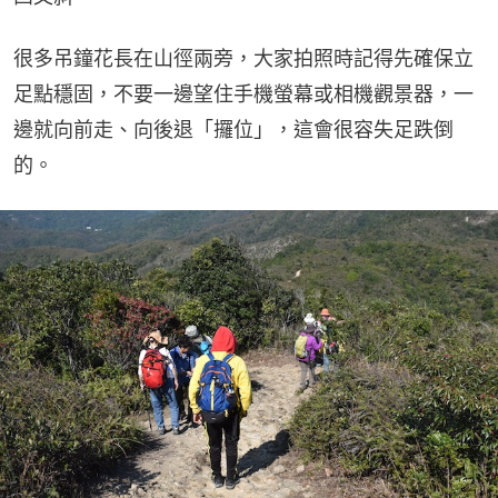
很多吊鐘花長在山徑兩旁，大家拍照時記得先確保立
足點穩固，不要一邊望住手機螢幕或相機觀景器，一
邊就向前走、向後退「攞位」，這會很容失足跌倒
的。