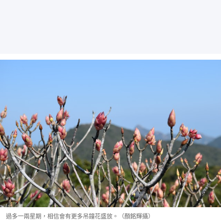
過多一兩星期，相信會有更多吊鐘花盛放。（顏銘輝攝）