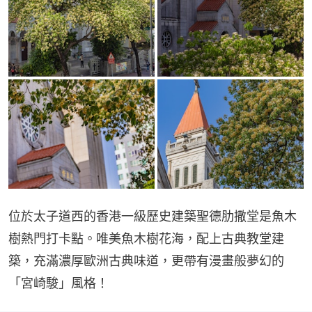
位於太子道西的香港一級歷史建築聖德肋撒堂是魚木
樹熱門打卡點。唯美魚木樹花海，配上古典教堂建
築，充滿濃厚歐洲古典味道，更帶有漫畫般夢幻的
「宮崎駿」風格！