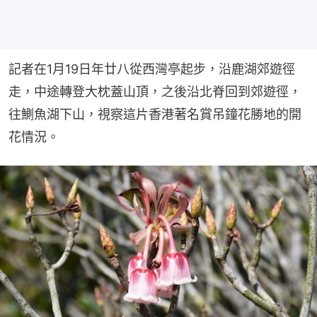
記者在1月19日年廿八從西灣亭起步，沿鹿湖郊遊徑
走，中途轉登大枕蓋山頂，之後沿北脊回到郊遊徑，
往鰂魚湖下山，視察這片香港著名賞吊鐘花勝地的開
花情況。