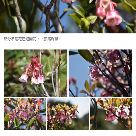
部分吊鐘花已經開花。（顏銘輝攝）