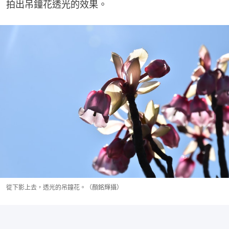
拍出吊鐘花透光的效果。
從下影上去，透光的吊鐘花。（顏銘輝攝）