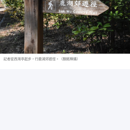
記者從西灣亭起步，行鹿湖郊遊徑。（顏銘輝攝）