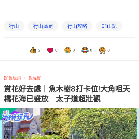
行山
行山遠足
行山攻略
01山記
2
0
0
0
0
好食玩飛
食玩買
賞花好去處｜魚木樹8打卡位!大角咀天
橋花海已盛放 太子道超壯觀