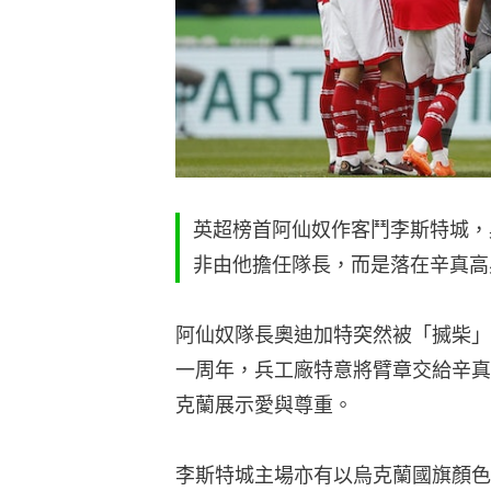
英超榜首阿仙奴作客鬥李斯特城，
非由他擔任隊長，而是落在辛真高
阿仙奴隊長奧迪加特突然被「搣柴」
一周年，兵工廠特意將臂章交給辛真
克蘭展示愛與尊重。
李斯特城主場亦有以烏克蘭國旗顏色