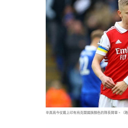
辛真高今仗戴上印有烏克蘭國旗顏色的隊長臂章。（路