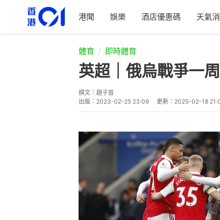
港聞
娛樂
酒店優惠碼
天氣消
體育
即時體育
英超｜俄烏戰爭一周
撰文：
趙子晉
出版：
2023-02-25 23:09
更新：
2025-02-18 21: