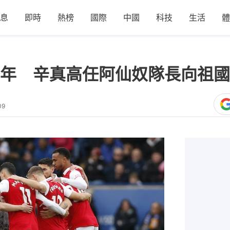
息
即時
熱榜
國際
中國
科技
生活
體
年 辛真高任阿仙奴隊長向祖國
09