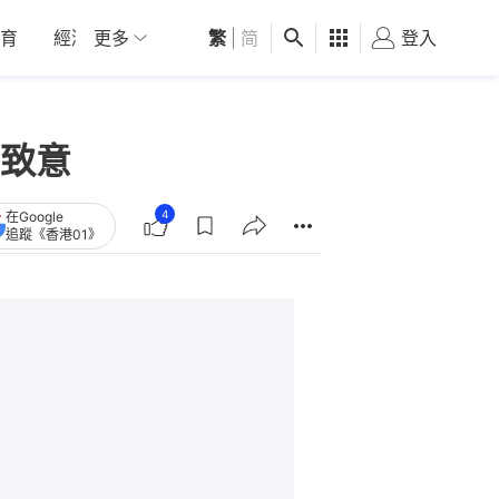
育
經濟
更多
01深圳
繁
觀點
|
简
健康
好食玩飛
登入
女
致意
4
在Google
追蹤《香港01》