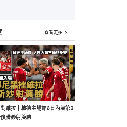
章
查看更多
對維拉｜啟德主場館6日內演第3
斯後備妙射奠勝