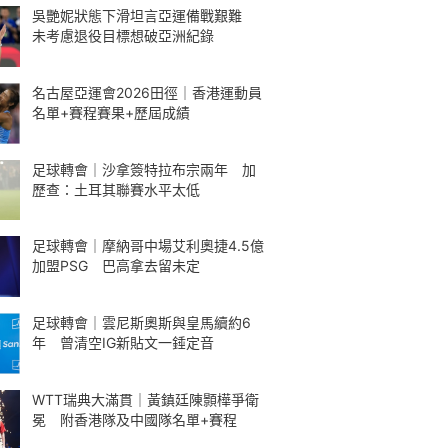
吳艷妮狀態下滑坦言亞運備戰艱難
未考慮退役目標想破亞洲紀錄
名古屋亞運會2026田徑｜香港運動員
名單+賽程賽果+歷屆成績
足球轉會｜沙拿簽特拉布宗兩年 加
歷查：土耳其聯賽水平太低
足球轉會｜摩納哥中場艾利奧捷4.5億
加盟PSG 巴高拿去留未定
足球轉會｜雲尼斯奧斯與皇馬續約6
年 曾清空IG新貼文一錘定音
WTT瑞典大滿貫｜黃鎮廷陳顥樺爭衛
冕 附香港隊及中國隊名單+賽程