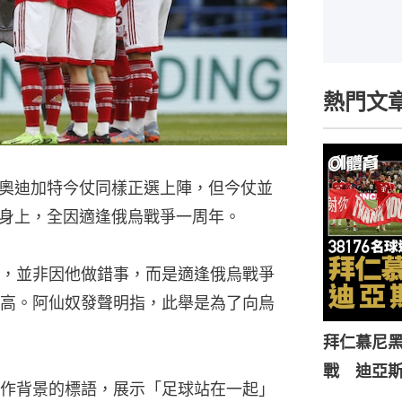
熱門文
奧迪加特今仗同樣正選上陣，但今仗並
身上，全因適逢俄烏戰爭一周年。
，並非因他做錯事，而是適逢俄烏戰爭
高。阿仙奴發聲明指，此舉是為了向烏
拜仁慕尼黑
戰 迪亞
作背景的標語，展示「足球站在一起」