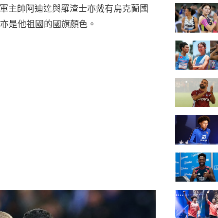
ther）。兩軍主帥阿迪達與羅渣士亦戴有烏克蘭國
亦是他祖國的國旗顏色。