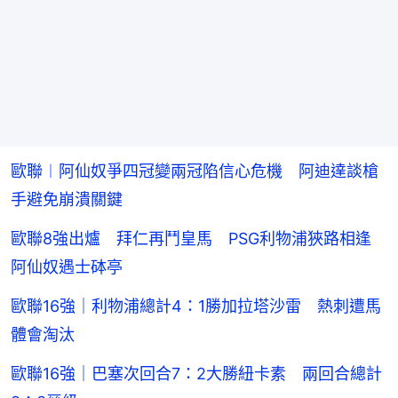
歐聯︱阿仙奴爭四冠變兩冠陷信心危機 阿迪達談槍
手避免崩潰關鍵
歐聯8強出爐 拜仁再鬥皇馬 PSG利物浦狹路相逢
阿仙奴遇士砵亭
歐聯16強｜利物浦總計4：1勝加拉塔沙雷 熱刺遭馬
體會淘汰
歐聯16強｜巴塞次回合7：2大勝紐卡素 兩回合總計