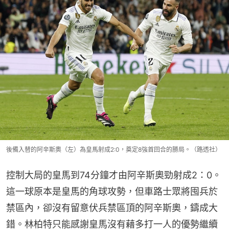
後備入替的阿辛斯奧（左）為皇馬射成2:0，奠定8強首回合的勝局。（路透社）
控制大局的皇馬到74分鐘才由阿辛斯奧勁射成2：0。
這一球原本是皇馬的角球攻勢，但車路士眾將囤兵於
禁區內，卻沒有留意伏兵禁區頂的阿辛斯奧，鑄成大
錯。林柏特只能感謝皇馬沒有藉多打一人的優勢繼續