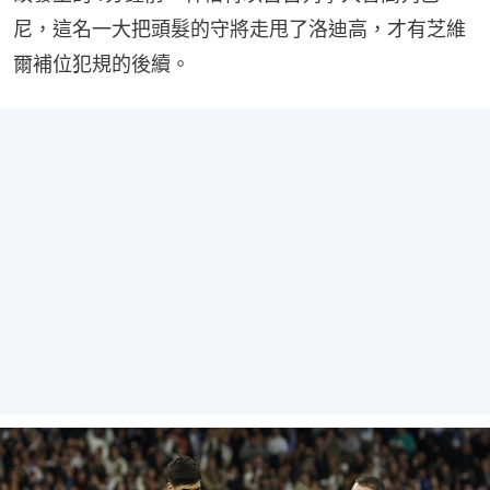
尼，這名一大把頭髮的守將走甩了洛迪高，才有芝維
爾補位犯規的後續。