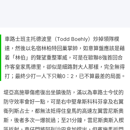
車路士班主托德波里（Todd Boehly）炒掉領隊樸
達，然後以名宿林柏特回巢掌帥，如意算盤應該是藉
着「林伯」的聲望重整軍威，可是在歐聯8強首回合
作客皇家馬德里，卻似是細路對大人那樣，完全無得
打；最終少打一人下只輸0：2，已不算最差的局面。
堤亞高施華傷癒復出坐鎮後防，滿以為車路士今仗的
防守效率會好一點，可是右中堅韋斯科科芬拿及右翼
衛列斯占士，都無法抵得住皇馬的高速左翼雲尼斯奧
斯，後者多次一爆就過；至21分鐘，雲尼斯奧斯入楔
區近射，車仔門將阿列沙巴拿加擋出，但賓施馬近門