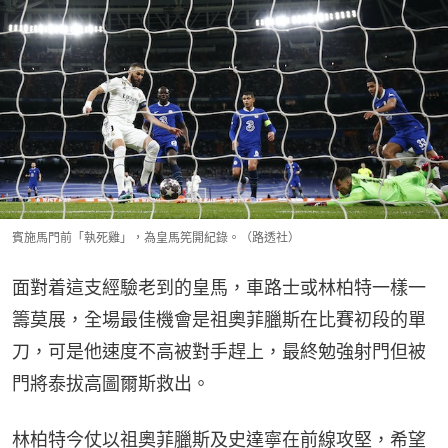
賓施馬門前「執死雞」，為皇馬筅開紀錄。（路透社）
面對着這支經驗老到的皇馬，車路士或林柏特一樣一
籌莫展，全場最佳機會是祖奧菲臘斯在比賽初段的單
刀，可是他速度不高被對手趕上，最終勉強射門但被
門將泰拔高圖爾斯救出。
林柏特今仗以祖奧菲臘斯及史達寧在前線攻堅，希望