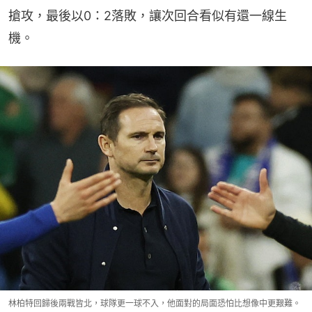
搶攻，最後以0：2落敗，讓次回合看似有還一線生
機。
林柏特回歸後兩戰皆北，球隊更一球不入，他面對的局面恐怕比想像中更艱難。