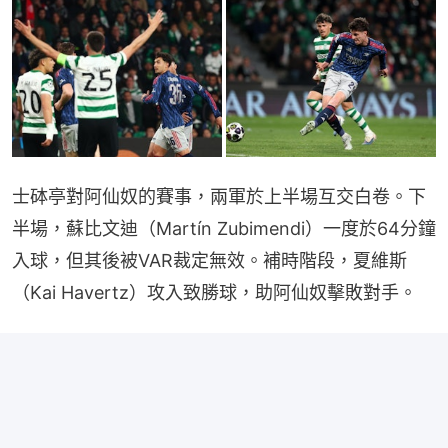
士砵亭對阿仙奴的賽事，兩軍於上半場互交白卷。下
半場，蘇比文迪（Martín Zubimendi）一度於64分鐘
入球，但其後被VAR裁定無效。補時階段，夏維斯
（Kai Havertz）攻入致勝球，助阿仙奴擊敗對手。