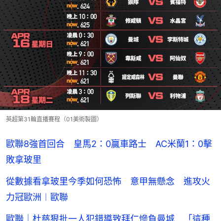
英超第31輪直播賽程（01美術製圖）
歐聯8強首回合 皇馬2：0贏車路士 AC米蘭1：0擊
敗拿玻里
從數據看拿玻里今季如何恐怖 意甲無懸念 進攻火
力冠歐洲︱歐聯
歐聯｜杜慈狠批一人犯錯導致拜仁慘負曼城 「這種