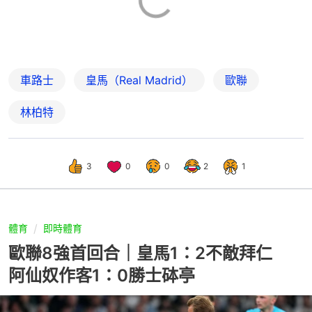
車路士
皇馬（Real Madrid）
歐聯
林柏特
3
0
0
2
1
體育
即時體育
歐聯8強首回合｜皇馬1：2不敵拜仁
阿仙奴作客1：0勝士砵亭