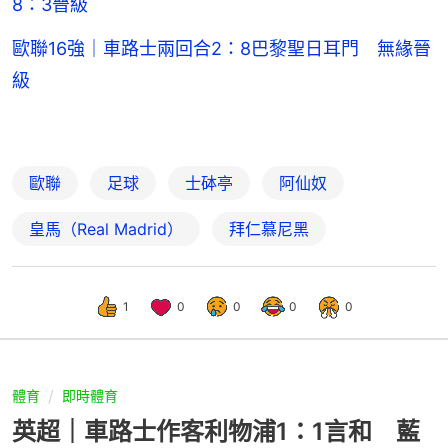
8：3晉級
歐聯16強｜車路士兩回合2：8巴黎聖日耳門 無緣晉
級
歐聯
足球
士砵亭
阿仙奴
皇馬（Real Madrid）
拜仁慕尼黑
1
0
0
0
0
體育
即時體育
英超｜車路士作客利物浦1：1言和 藍