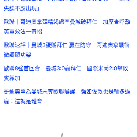
失誤不應出現」
歐聯｜哥迪奧拿殫精竭慮率曼城破拜仁 加歷查呼籲
英軍效法一奇招
歐聯速評｜曼城3蛋贈拜仁 贏在防守 哥迪奧拿戰術
微調顯功架
歐聯8強首回合 曼城3:0贏拜仁 國際米蘭2:0擊敗
賓菲加
哥迪奧拿為曼城未奪歐聯辯護 強如佐敦也是輸多過
贏：這就是體育