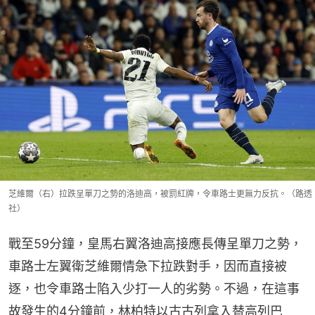
芝維爾（右）拉跌呈單刀之勢的洛迪高，被罰紅牌，令車路士更無力反抗。（路透
社）
戰至59分鐘，皇馬右翼洛迪高接應長傳呈單刀之勢，
車路士左翼衛芝維爾情急下拉跌對手，因而直接被
逐，也令車路士陷入少打一人的劣勢。不過，在這事
故發生的4分鐘前，林柏特以古古列拿入替高列巴