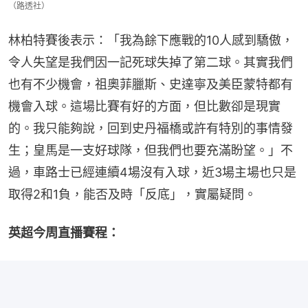
（路透社）
林柏特賽後表示：「我為餘下應戰的10人感到驕傲，
令人失望是我們因一記死球失掉了第二球。其實我們
也有不少機會，祖奧菲臘斯、史達寧及美臣蒙特都有
機會入球。這場比賽有好的方面，但比數卻是現實
的。我只能夠說，回到史丹福橋或許有特別的事情發
生；皇馬是一支好球隊，但我們也要充滿盼望。」不
過，車路士已經連續4場沒有入球，近3場主場也只是
取得2和1負，能否及時「反底」，實屬疑問。
英超今周直播賽程：