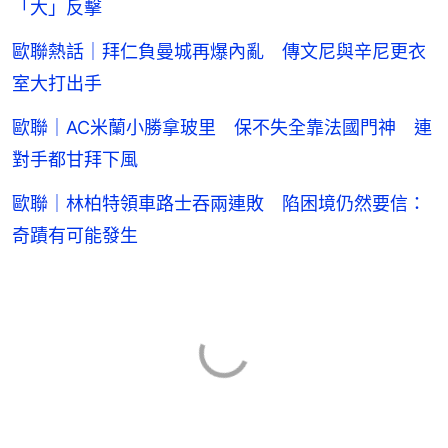
「大」反擊
歐聯熱話｜拜仁負曼城再爆內亂 傳文尼與辛尼更衣
室大打出手
歐聯｜AC米蘭小勝拿玻里 保不失全靠法國門神 連
對手都甘拜下風
歐聯｜林柏特領車路士吞兩連敗 陷困境仍然要信：
奇蹟有可能發生