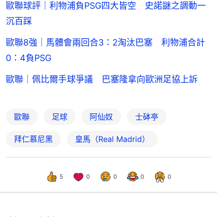
歐聯球評｜利物浦負PSG四大皆空 史諾謎之調動一
沉百踩
歐聯8強｜馬體會兩回合3：2淘汰巴塞 利物浦合計
0：4負PSG
歐聯｜佩比爾手球爭議 巴塞隆拿向歐洲足協上訴
歐聯
足球
阿仙奴
士砵亭
拜仁慕尼黑
皇馬（Real Madrid）
5
0
0
0
0