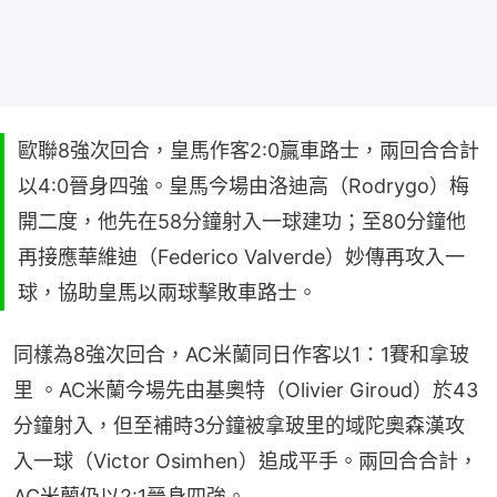
歐聯8強次回合，皇馬作客2:0贏車路士，兩回合合計
以4:0晉身四強。皇馬今場由洛迪高（Rodrygo）梅
開二度，他先在58分鐘射入一球建功；至80分鐘他
再接應華維迪（Federico Valverde）妙傳再攻入一
球，協助皇馬以兩球擊敗車路士。
同樣為8強次回合，AC米蘭同日作客以1：1賽和拿玻
里 。AC米蘭今場先由基奧特（Olivier Giroud）於43
分鐘射入，但至補時3分鐘被拿玻里的域陀奧森漢攻
入一球（Victor Osimhen）追成平手。兩回合合計，
AC米蘭仍以2:1晉身四強。