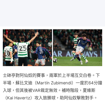
士砵亭對阿仙奴的賽事，兩軍於上半場互交白卷。下
半場，蘇比文迪（Martín Zubimendi）一度於64分鐘
入球，但其後被VAR裁定無效。補時階段，夏維斯
（Kai Havertz）攻入致勝球，助阿仙奴擊敗對手。