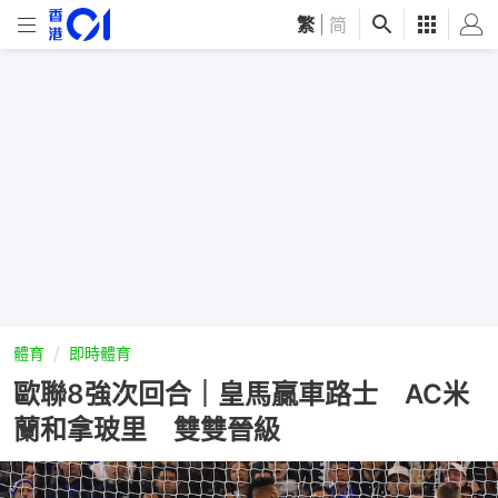
繁
|
简
體育
即時體育
歐聯8強次回合｜皇馬贏車路士 AC米
蘭和拿玻里 雙雙晉級