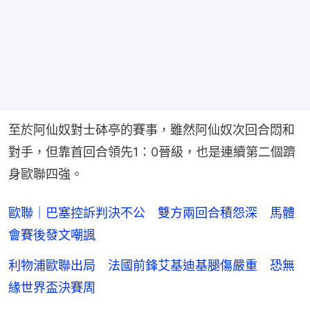
至於阿仙奴對士砵亭的賽事，雖然阿仙奴次回合悶和
對手，但靠首回合領先1：0晉級，也是連續第二個躋
身歐聯四強。
歐聯｜巴塞控訴判決不公 雙方兩回合積怨深 馬體
會賽後發文嘲諷
利物浦歐聯出局 法國前鋒艾基迪基腿傷嚴重 恐無
緣世界盃決賽周