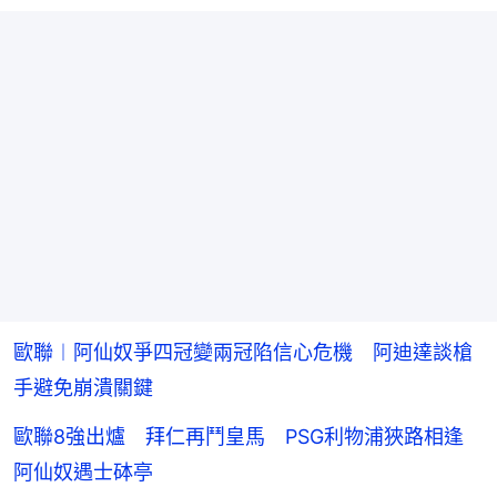
歐聯︱阿仙奴爭四冠變兩冠陷信心危機 阿迪達談槍
手避免崩潰關鍵
歐聯8強出爐 拜仁再鬥皇馬 PSG利物浦狹路相逢
阿仙奴遇士砵亭