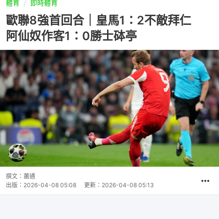
體育
即時體育
歐聯8強首回合｜皇馬1：2不敵拜仁
阿仙奴作客1：0勝士砵亭
撰文：
蕭通
出版：
2026-04-08 05:08
更新：
2026-04-08 05:13