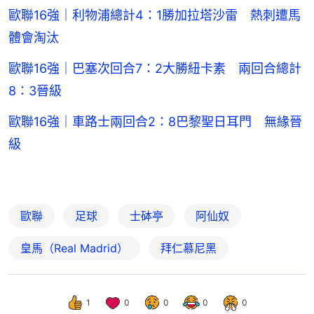
歐聯16強｜利物浦總計4：1勝加拉塔沙雷 熱刺遭馬
體會淘汰
歐聯16強｜巴塞次回合7：2大勝紐卡素 兩回合總計
8：3晉級
歐聯16強｜車路士兩回合2：8巴黎聖日耳門 無緣晉
級
歐聯
足球
士砵亭
阿仙奴
皇馬（Real Madrid）
拜仁慕尼黑
1
0
0
0
0