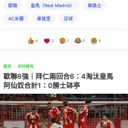
歐聯
皇馬（Real Madrid）
車路士
AC米蘭
拿玻里
足球
4
2
1
0
0
體育
即時體育
歐聯8強｜拜仁兩回合6：4淘汰皇馬
阿仙奴合計1：0勝士砵亭