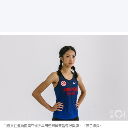
白凱文在連續兩屆亞洲少年田徑錦標賽皆奪得獎牌。（鄭子峰攝）