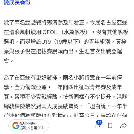
變成長養份
除了兩名經驗戰將鄭清然及馬君正，今屆名古屋亞運
在滑浪風帆續用iQFOiL（水翼帆板），沒有其他帆板
選項，而是增設U19（19歲以下）的青年組別，黃梓
豪與張子悅在選拔賽脫穎而出，生涯首次出戰亞運
會。
為了在亞運有更好發揮，兩名小將特意在一年前停
學，全力備戰亞運，一年間四出征戰青年賽及成年
賽，累積不少實戰經驗，技術同樣有不少提升。港隊
總教練陳敬然對兩人成長感驚訝，「坦白說，一年半
前連他們獲獎牌也有點擔心，時至今日，無論在任何
14
在Google
風勢、任何場合，他們也交出上佳表現，進步十分誇
追蹤《香港01》