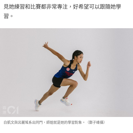
見她練習和比賽都非常專注，好希望可以跟隨她學
習。
白凱文與呂麗瑤系出同門，師姐就是她的學習對象。（鄭子峰攝）