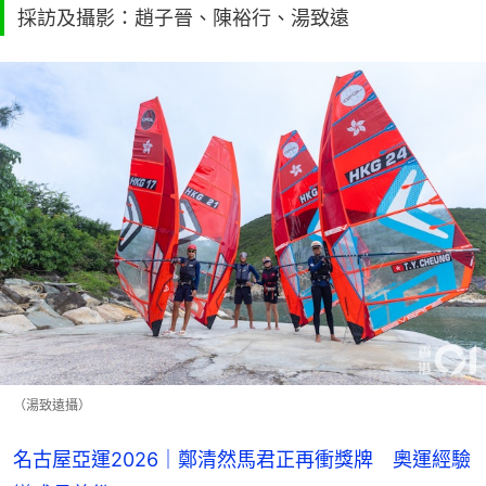
採訪及攝影：趙子晉、陳裕行、湯致遠
（湯致遠攝）
名古屋亞運2026｜鄭清然馬君正再衝獎牌 奧運經驗