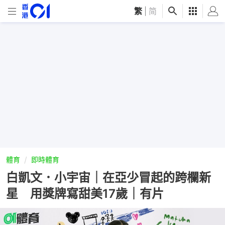
繁
|
简
體育
即時體育
白凱文．小宇宙｜在亞少冒起的跨欄新
星 用獎牌寫甜美17歲｜有片