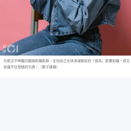
白凱文不時瞄向鏡頭和攝影師，生怕自己太快消滅眼前的「道具」影響拍攝，但又
抵擋不住雪糕的引誘。（鄭子峰攝）