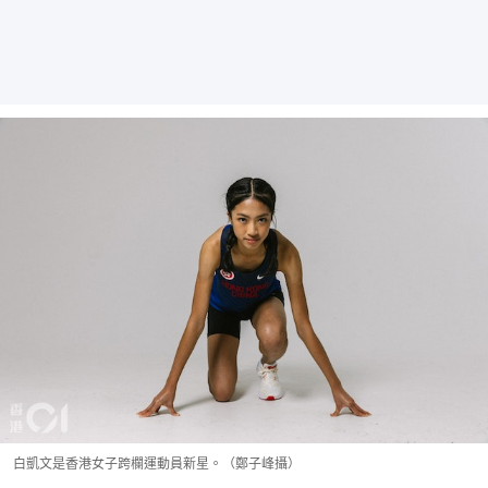
白凱文是香港女子跨欄運動員新星。（鄭子峰攝）