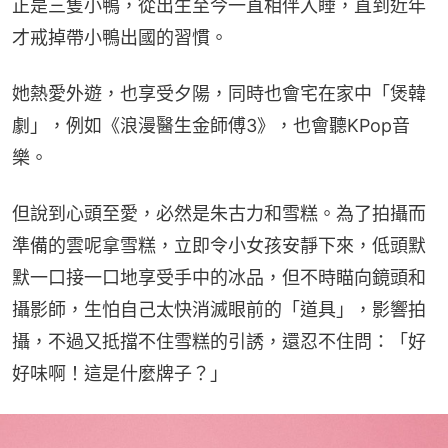
正是三隻小鴨，從出生至今一直相伴入睡，直到近年
才戒掉帶小鴨出國的習慣。
她熱愛外遊，也享受夕陽，同時也會宅在家中「煲韓
劇」，例如《浪漫醫生金師傅3》，也會聽KPop音
樂。
但說到心頭至愛，必然是朱古力和雪糕。為了拍攝而
準備的雲呢拿雪糕，立即令小女孩安靜下來，低頭默
默一口接一口地享受手中的冰品，但不時瞄向鏡頭和
攝影師，生怕自己太快消滅眼前的「道具」，影響拍
攝，不過又抵擋不住雪糕的引誘，還忍不住問：「好
好味啊！這是什麼牌子？」