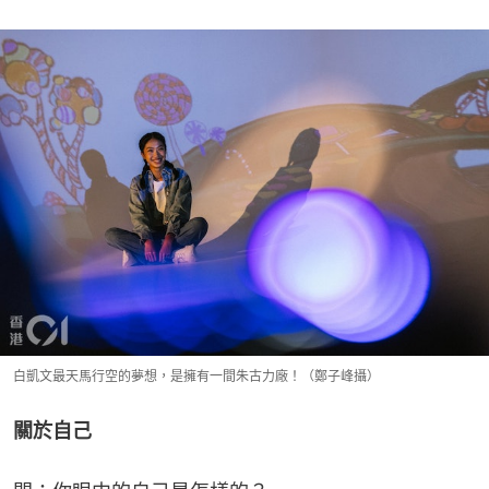
白凱文最天馬行空的夢想，是擁有一間朱古力廠！（鄭子峰攝）
關於自己