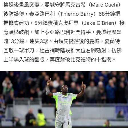
換邊後畫風突變，曼城守將馬克古希（Marc Guehi）
後防誤傳，泰亞路巴利（Thierno Barry）68分鐘把
握機會建功，5分鐘後積克奧拜恩（Jake O'Brien）接
應頭槌破網，加上泰亞路巴利近門得手，曼城經歷黑
暗13分鐘，連失3球。由領先變落後的曼城，夏蘭特
回敬一球單刀，杜古補時階段推大位右腳勁射，彷彿
上半場入球的翻版，再度射破比克福特的十指關。