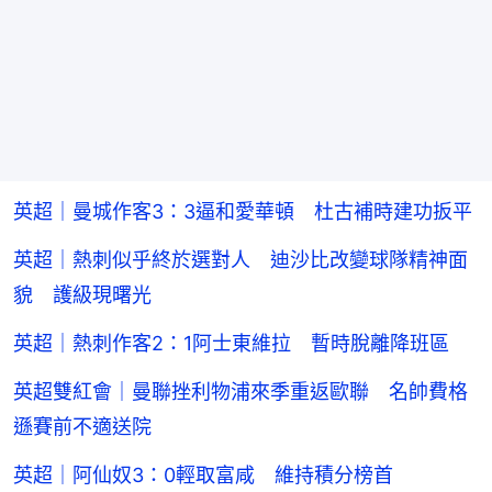
英超｜曼城作客3：3逼和愛華頓 杜古補時建功扳平
英超｜熱刺似乎終於選對人 迪沙比改變球隊精神面
貌 護級現曙光
英超｜熱刺作客2：1阿士東維拉 暫時脫離降班區
英超雙紅會｜曼聯挫利物浦來季重返歐聯 名帥費格
遜賽前不適送院
英超｜阿仙奴3：0輕取富咸 維持積分榜首