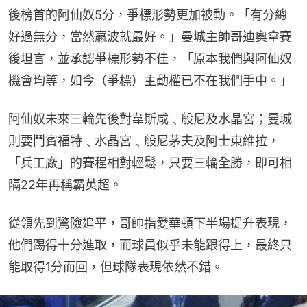
後榜首的阿仙奴5分，爭標形勢更加被動。「有分總
好過無分，當然贏波就最好。」曼城主帥哥迪奧拿賽
後坦言，並承認爭標形勢不佳，「原本我們與阿仙奴
機會均等，如今（爭標）主動權已不在我們手中。」
阿仙奴未來三輪先後對韋斯咸﹑般尼及水晶宮；曼城
則要鬥賓福特﹑水晶宮﹑般尼茅夫及阿士東維拉，
「兵工廠」的賽程相對輕鬆，只要三輪全勝，即可相
隔22年再稱霸英超。
從領先到驚險追平，哥帥指愛華頓下半場提升表現，
他們踢得十分進取，而球員似乎未能跟得上，最終只
能取得1分而回，但球隊表現依然不錯。