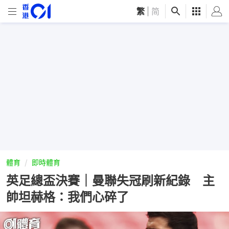
繁
|
简
體育
即時體育
英足總盃決賽｜曼聯失冠刷新紀錄 主
帥坦赫格：我們心碎了