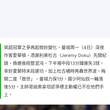
英超冠軍之爭再起微妙變化，曼城周一（4日）深夜
作客愛華頓，憑謝利美杜古（Jeremy Doku）先開紀
錄，換邊後經歷混沌，下半場中段13分鐘連失3球，
幸好夏蘭特末段建功，加上杜古補時再轟世界波，梅
開二度「救世」，曼城力保1分，踢少阿仙奴一輪落
後5分，主帥哥迪奧拿坦認爭標主動權已不在他們手
上。