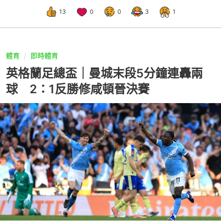
13
0
0
3
1
體育
即時體育
英格蘭足總盃｜曼城末段5分鐘連轟兩
球 2：1反勝修咸頓晉決賽