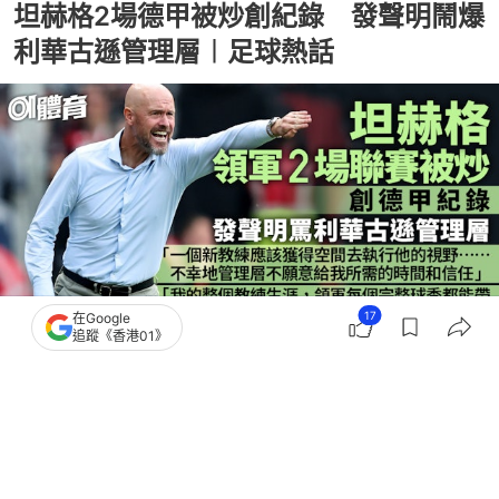
坦赫格2場德甲被炒創紀錄 發聲明鬧爆
利華古遜管理層︱足球熱話
17
在Google
追蹤《香港01》
撰文：
吳慕兒
出版：
2025-09-02 11:59
更新：
2025-09-02 13:36