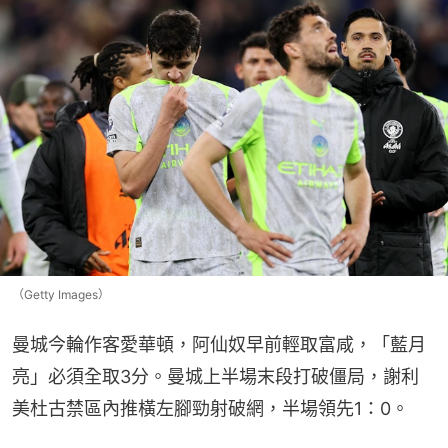
（Getty Images）
曼城今輪作客愛華頓，阿仙奴早前輕取富咸，「藍月
亮」必須全取3分。曼城上半場末段打破僵局，謝利
美杜古禁區內推橫左腳勁射破網，半場領先1：0。