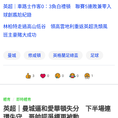
英超｜車路士作客0：3負白禮頓 聯賽5連敗兼零入
球創尷尬紀錄
林柏特走過高山低谷 領高雲地利重返英超洗頹風
班主豪賭大成功
曼城
修咸頓
英格蘭足總盃
足球
3
0
0
0
1
體育
即時體育
英超｜曼城逼和愛華頓失分 下半場連
環失守 哥帥認爭標更被動