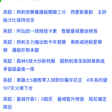
英超｜熱刺慘勝獲護級關鍵三分 西蒙斯重創 主帥
迪沙比保持信念
英超｜阿仙奴一球挫紐卡素 暫壓曼城重返榜首
英超｜熱刺主力傷出取今年首勝 韋斯咸絕殺愛華
頓 護級形勢未變
英超｜森林5球大炒新特蘭 踢熱刺落深淵與韋斯咸
爭留級最後一席
英超｜車路士5連敗零入球即炒羅辛尼亞 6年長約變
107天火速下台
英超｜曼城作客1：0般尼 曼城暫升榜首 般尼確定
降班