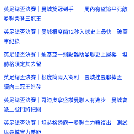
英足總盃決賽｜曼城雙冠到手 一周內有望追平死敵
曼聯榮登三冠王
英足總盃決賽｜曼城根度簡12秒入球史上最快 破賽
事紀錄
英足總盃決賽｜迪基亞一弱點難助曼聯更上層樓 坦
赫格須定其去留
英足總盃決賽｜根度簡兩入窩利 曼城挫曼聯捧盃
續向三冠王進發
英足總盃決賽｜哥迪奧拿盛讚曼聯大有進步 曼城會
派二號門將把關
英足總盃決賽｜坦赫格透露一曼聯主力難復出 測試
與曼城實力差距