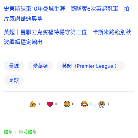
史東斯結束10年曼城生涯 隨隊奪6次英超冠軍 拍
片感謝哥迪奧拿
英超｜曼聯力克賓福特穩守第三位 卡斯米路臨別秋
波繼續穩定輸出
曼城
愛華頓
英超（Premier League ）
足球
3
0
0
0
0
體育
即時體育