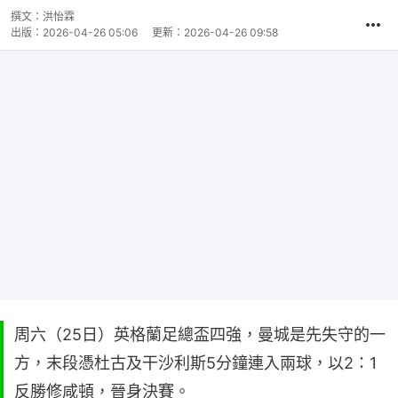
撰文：
洪怡霖
出版：
2026-04-26 05:06
更新：
2026-04-26 09:58
周六（25日）英格蘭足總盃四強，曼城是先失守的一
方，末段憑杜古及干沙利斯5分鐘連入兩球，以2：1
反勝修咸頓，晉身決賽。