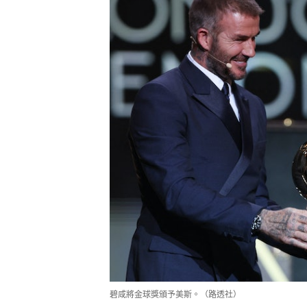
碧咸將金球獎頒予美斯。（路透社）