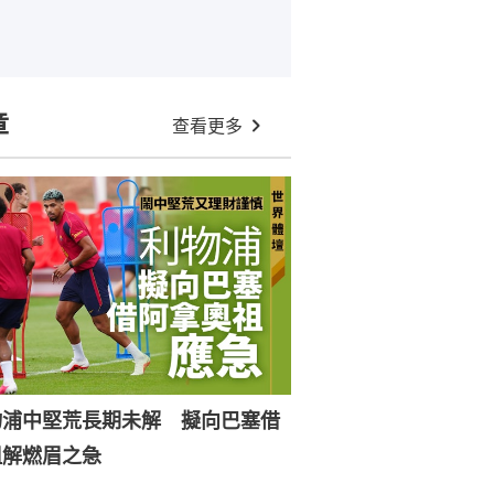
章
查看更多
物浦中堅荒長期未解 擬向巴塞借
祖解燃眉之急