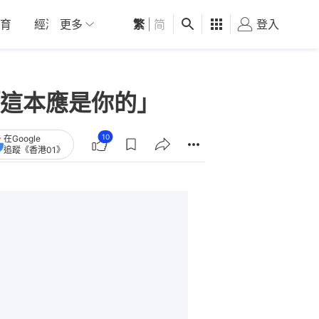
育
經濟
更多
01深圳
繁
觀點
|
简
健康
好食玩飛
登入
女
這本應是你的」
10
在Google
追蹤《香港01》