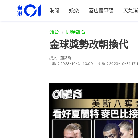
港聞
娛樂
酒店優惠碼
天氣消
體育
即時體育
金球獎勢改朝換代 
撰文：
顏銘輝
出版：
2023-10-31 10:00
更新：
2023-10-31 17: