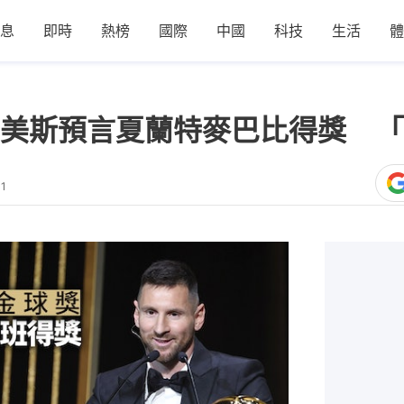
息
即時
熱榜
國際
中國
科技
生活
體
美斯預言夏蘭特麥巴比得獎 「
11