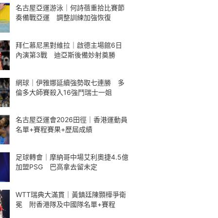
名古屋亞運游泳｜何詩蓓重拾比賽節
奏備戰亞運 調整訓練加強恢復
拜仁慕尼黑對維拉｜啟德主場館6日
內演第3戰 迪亞斯後備妙射奠勝
網球｜伊雅娜延續強勢取七連勝 多
倫多大師賽殺入16強鬥瑞士一姐
名古屋亞運會2026田徑｜香港運動員
名單+賽程賽果+歷屆成績
足球轉會｜摩納哥中場艾利奧捷4.5億
加盟PSG 巴高拿去留未定
WTT瑞典大滿貫｜黃鎮廷陳顥樺爭衛
冕 附香港隊及中國隊名單+賽程