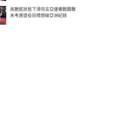
吳艷妮狀態下滑坦言亞運備戰艱難
未考慮退役目標想破亞洲紀錄