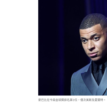
麥巴比在今屆金球獎排名第3位，僅次美斯及夏蘭特。（Get