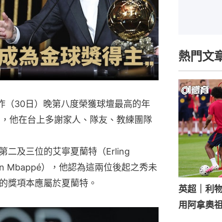
熱門文
si）昨（30日）晚第八度榮獲球壇最高的年
'Or），他在台上多謝家人、隊友、教練團隊
二及三位的艾寧夏蘭特（Erling
ian Mbappé），他認為這兩位後起之秀未
的獎項本應屬於夏蘭特。
英超｜利
用阿拿奧