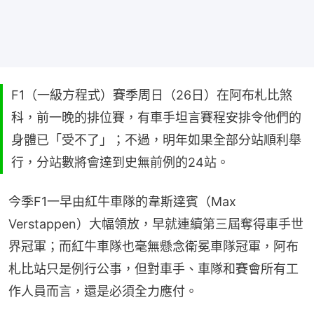
F1（一級方程式）賽季周日（26日）在阿布札比煞
科，前一晚的排位賽，有車手坦言賽程安排令他們的
身體已「受不了」；不過，明年如果全部分站順利舉
行，分站數將會達到史無前例的24站。
今季F1一早由紅牛車隊的韋斯達賓（Max 
Verstappen）大幅領放，早就連續第三屆奪得車手世
界冠軍；而紅牛車隊也毫無懸念衛冕車隊冠軍，阿布
札比站只是例行公事，但對車手、車隊和賽會所有工
作人員而言，還是必須全力應付。