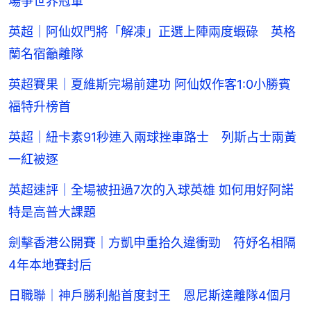
場爭世界冠軍
英超｜阿仙奴門將「解凍」正選上陣兩度蝦碌 英格
蘭名宿籲離隊
英超賽果｜夏維斯完場前建功 阿仙奴作客1:0小勝賓
福特升榜首
英超｜紐卡素91秒連入兩球挫車路士 列斯占士兩黃
一紅被逐
英超速評｜全場被扭過7次的入球英雄 如何用好阿諾
特是高普大課題
劍擊香港公開賽｜方凱申重拾久違衝勁 符妤名相隔
4年本地賽封后
日職聯｜神戶勝利船首度封王 恩尼斯達離隊4個月