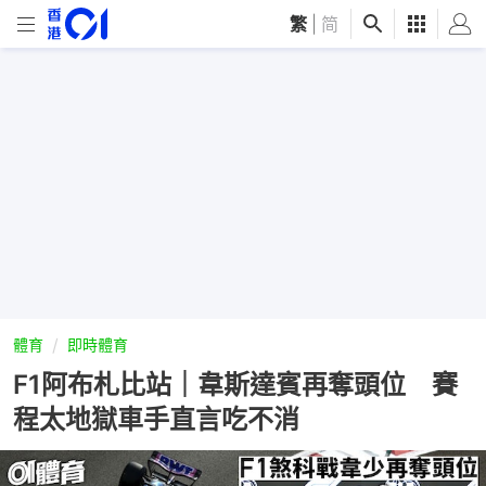
繁
|
简
體育
即時體育
F1阿布札比站｜韋斯達賓再奪頭位 賽
程太地獄車手直言吃不消