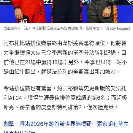
皮亞斯特利（右）今次的排位賽第三名沒再被取消，袋袋平安。（Getty Images）
阿布札比站排位賽最終由韋斯達賓奪得頭位，他將會
力爭繼續擴大自己今季刷新的單季分站勝利紀錄，目
前他已在21場中贏得18場；另外，今季也只得一站不
是由紅牛勝出，就是法拉利的辛斯贏出新加坡站。
今站排位賽也有驚喜，角田裕毅駕史更新版的艾法托
利AT04，獲得生涯最佳排位賽成績的第6名；而超級
新秀、麥拿侖的皮亞斯特利排第3，僅次陸克萊。
劍擊｜香港2026年將首辦世界錦標賽 張家朗有望主