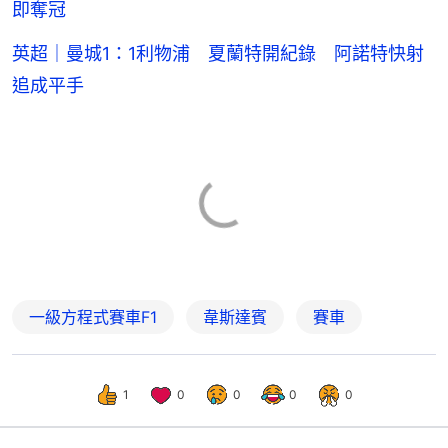
即奪冠
英超｜曼城1：1利物浦 夏蘭特開紀錄 阿諾特快射
追成平手
一級方程式賽車F1
韋斯達賓
賽車
1
0
0
0
0