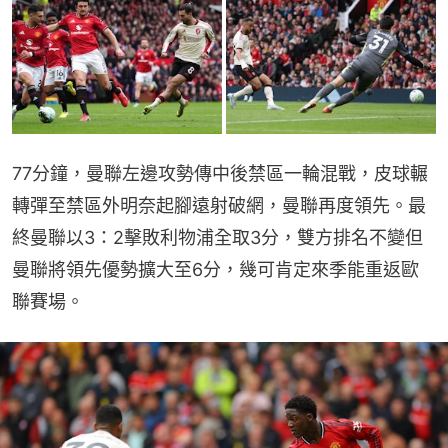
77分鐘，曼聯左邊攻勢傳中後禁區一輪混戰，皮球輾
轉彈至禁區外明奈起腳遠射破網，曼聯再度領先。最
終曼聯以3：2擊敗利物浦全取3分，雙方排名不變但
曼聯將領先優勢擴大至6分，幾可肯定來季能重返歐
聯賽場。