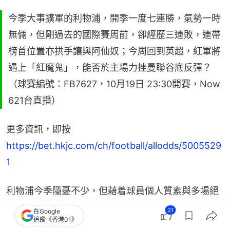
今季大事擴軍的利物浦，開季一度七連勝，氣勢一時
無倆，但剛過去的國際賽周前，卻經歷三連敗，連帶
榜首位置亦拱手讓與阿仙奴；今周回到英超，紅軍將
遇上「紅魔鬼」，能否於主場力挫曼聯谷底反彈？
（球賽編號：FB7627，10月19日 23:30開賽，Now
621台直播）
更多資訊，即按 
https://bet.hkjc.com/ch/football/allodds/5005529
1
利物浦今季隱憂不少，但藉着球員個人質素與多場絕
殺，掩蓋了問題，但三連敗卻反映了主帥史洛面對的
21
在Google
追蹤《香港01》
難題，例如主力沙拿狀態不佳、新兵如域斯未融入戰