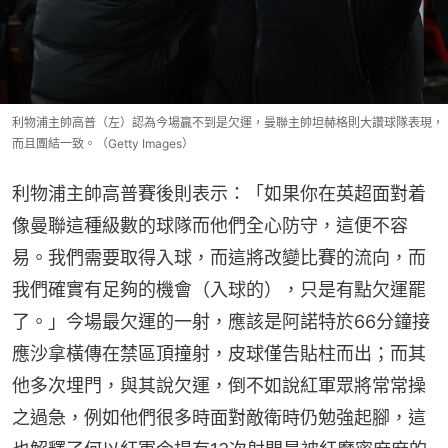
利物浦主帥高普（左）認為今場贏不到是欠運，曼聯主帥坦赫格則大讚球隊表現，
而且團結一致。（Getty Images）
利物浦主帥高普賽後則表示：「如果你在英超面對着
像曼聯這種級數的球隊而他們全心防守，這便不容
易。我們需要取得入球，而這將改變比賽的流向，而
我們確實有足夠的機會（入球的），只是有點欠運罷
了。」今場最欠運的一射，應該是阿諾特於66分鐘接
應沙拿橫傳在禁區頂撞射，皮球僅告貼柱而出；而其
他多次埋門，與其說欠運，倒不如說紅軍眾將常常操
之過急，例如他們很多時面對敵衛時仍勉強起腳，這