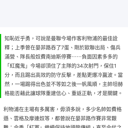
知恥近乎勇，可說是曼聯今場作客利物浦的最佳詮
釋；上季曾在晏菲路吞了7蛋、剛於歐聯出局、傷兵
滿營、隊長般奴費南迪斯停賽⋯⋯負面因素多多的
「紅魔鬼」今場卻頂住了主隊的34次射門，保住1
分，而且踢出高效的防守反擊，差點更爆冷贏波。當
然，一場踢得出色並不等如之後一帆風順，主帥坦赫
格能否藉此讓球隊重建信心、重返正軌，才是關鍵。
利物浦在主場有多厲害，毋須多說，多少名帥如費格
遜、雲格及摩連奴等，都曾說在晏菲路作賽非常艱
難；今季「紅軍」繼續保持地頭龍傳統，直至今仗之