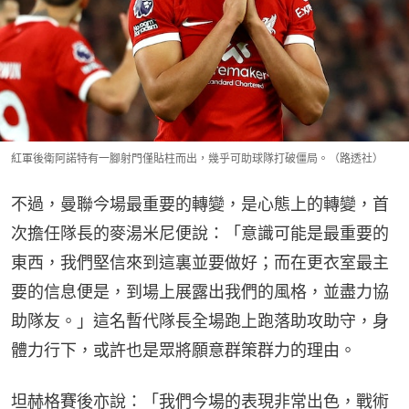
紅軍後衛阿諾特有一腳射門僅貼柱而出，幾乎可助球隊打破僵局。（路透社）
不過，曼聯今場最重要的轉變，是心態上的轉變，首
次擔任隊長的麥湯米尼便說：「意識可能是最重要的
東西，我們堅信來到這裏並要做好；而在更衣室最主
要的信息便是，到場上展露出我們的風格，並盡力協
助隊友。」這名暫代隊長全場跑上跑落助攻助守，身
體力行下，或許也是眾將願意群策群力的理由。
坦赫格賽後亦說：「我們今場的表現非常出色，戰術