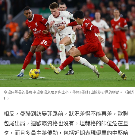
今場任隊長的曼聯中場麥湯米尼身先士卒，帶領球隊打出近期少見的拼勁。（路透
社）
相反，曼聯到訪晏菲路前，狀況差得不能再差，歐聯
包尾出局，連歐霸資格也沒有，坦赫格的帥位危在旦
夕，而且多員主將倦勤，包括近期表現優異的中堅哈