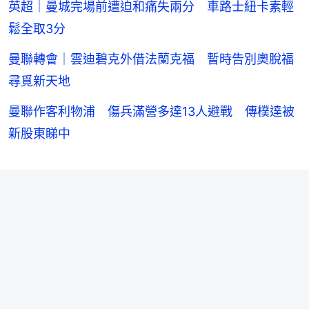
英超｜曼城完場前遭迫和痛失兩分 車路士紐卡素輕
鬆全取3分
曼聯轉會｜雲迪碧克外借法蘭克福 暫時告別奧脫福
尋覓新天地
曼聯作客利物浦 傷兵滿營多達13人避戰 傳樸達被
新股東睇中