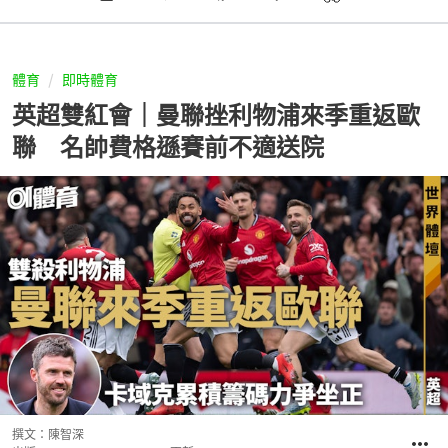
體育
即時體育
英超雙紅會｜曼聯挫利物浦來季重返歐
聯 名帥費格遜賽前不適送院
撰文：
陳智深