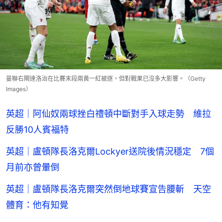
曼聯右閘達洛治在比賽末段兩黃一紅被逐，但對戰果已沒多大影響。（Getty
Images）
英超｜阿仙奴兩球挫白禮頓中斷對手入球走勢 維拉
反勝10人賓福特
英超｜盧頓隊長洛克爾Lockyer送院後情況穩定 7個
月前亦曾暈倒
英超｜盧頓隊長洛克爾突然倒地球賽宣告腰斬 天空
體育：他有知覺