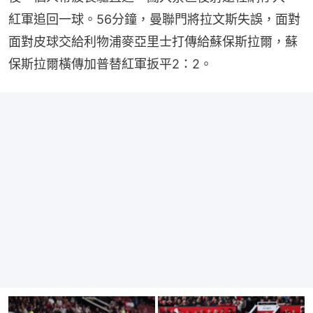
紅軍追回一球。56分鐘，曼聯門將拉文斯失誤，面對
面對皮球交給利物浦麥亞里士打傳給蘇保斯拉爾，蘇
保斯拉爾橫傳加普替紅軍扳平2：2。