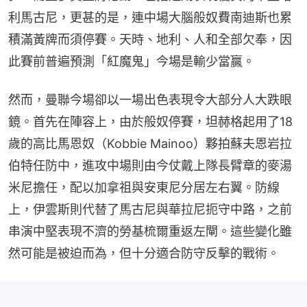
利馬古尼，更甚的是，連中場大腦般奴費南迪斯也累
積滿黃牌而須停賽。天時、地利、人和全部欠奉，因
此賽前普遍預測「紅魔鬼」今場是輸少當贏。
然而，曼聯今場卻以一場出色表現令大部分人大跌眼
鏡。首先在陣容上，由於般奴停賽，坦赫格起用了18
歲的高比馬恩奴（Kobbie Mainoo）夥拍蘇夫恩岩拉
伯特任防中，進攻中場則由今仗戴上隊長臂章的麥湯
米尼擔任，配以加拿祖與安東尼分居左右翼。防線
上，伊雲斯則代替了馬古尼與華拉尼扼守中路，之前
串演中堅表現不濟的勞基梳爾重返左閘。這些變化雖
然可能是被迫而為，但十分適合防守反擊的戰術。