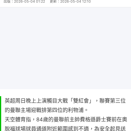
出版：
2026-05-04 01:22
更新：
2026-05-04 12:10
英超周日晚上上演觸目大戰「雙紅會」，聯賽第三位
的曼聯主場迎戰排第四位的利物浦。
天空體育指，84歲的曼聯前主帥費格遜爵士賽前在奧
脫福球場球員通道附近範圍感到不適，為安全起見送