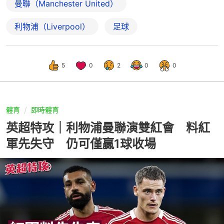
曼聯（Manchester United）
利物浦（Liverpool）
足球
5
0
2
0
0
體育
即時體育
英超特攻｜利物浦曼聯演雙紅會 料紅
軍先失守 仍可僅贏1球收場