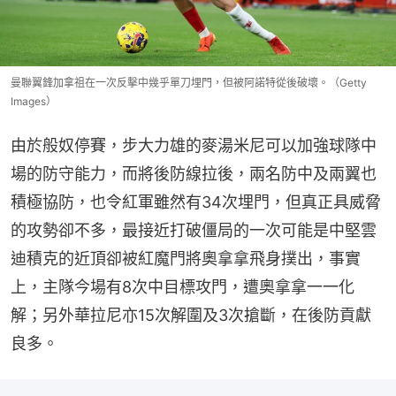
曼聯翼鋒加拿祖在一次反擊中幾乎單刀埋門，但被阿諾特從後破壞。（Getty
Images）
由於般奴停賽，步大力雄的麥湯米尼可以加強球隊中
場的防守能力，而將後防線拉後，兩名防中及兩翼也
積極協防，也令紅軍雖然有34次埋門，但真正具威脅
的攻勢卻不多，最接近打破僵局的一次可能是中堅雲
迪積克的近頂卻被紅魔門將奧拿拿飛身撲出，事實
上，主隊今場有8次中目標攻門，遭奧拿拿一一化
解；另外華拉尼亦15次解圍及3次搶斷，在後防貢獻
良多。