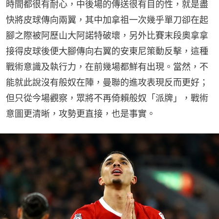
時間都很有耐心，中後場的傳送很有目的性，就是盡
快將皮球傳向兩翼，其中加拿祖一次幾乎單刀卻在起
腳之際被阿歷山大阿諾特破壞，另外比賽末段奧拿拿
接得皮球後便大腳傳向右翼的安東尼策動反擊，這種
戰術意識及執行力，在前幾場都鮮有出現。當然，不
能就此說沒有般奴在陣，曼聯的進攻表現反而更好；
但只從今場觀察，眾將不再倚賴般奴「派牌」，戰術
意圖更清晰，攻勢更直接，也是事實。