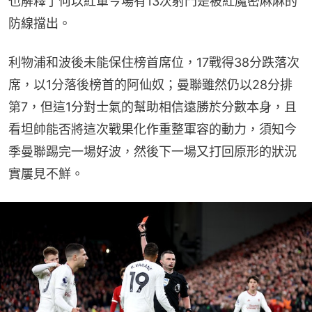
也解釋了何以紅軍今場有13次射門是被紅魔密麻麻的
防線擋出。
利物浦和波後未能保住榜首席位，17戰得38分跌落次
席，以1分落後榜首的阿仙奴；曼聯雖然仍以28分排
第7，但這1分對士氣的幫助相信遠勝於分數本身，且
看坦帥能否將這次戰果化作重整軍容的動力，須知今
季曼聯踢完一場好波，然後下一場又打回原形的狀況
實屢見不鮮。