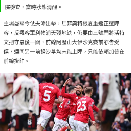
院檢查，當時狀態清醒。
主場曼聯今仗夫添出擊，馬菲奧特根夏重返正選陣
容，反觀客軍利物浦天殘地缺，仍要由三號門將活特
文把守最後一關，前線阿歷山大伊沙克賽前亦告受
傷，連同另一前鋒沙拿均未能上陣，只能依賴加普在
前線掛帥。