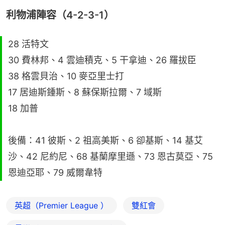
利物浦陣容（4-2-3-1）
28 活特文
30 費林邦、4 雲迪積克、5 干拿迪、26 羅拔臣
38 格雲貝治、10 麥亞里士打
17 居迪斯鍾斯、8 蘇保斯拉爾、7 域斯
18 加普
後備：41 彼斯、2 祖高美斯、6 卻基斯、14 基艾
沙、42 尼約尼、68 基蘭摩里遜、73 恩古莫亞、75
恩迪亞耶、79 威爾韋特
英超（Premier League ）
雙紅會