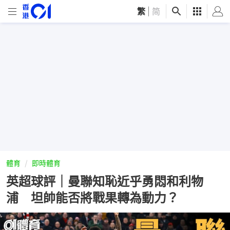
繁
|
简
體育
即時體育
英超球評｜曼聯知恥近乎勇悶和利物
浦 坦帥能否將戰果轉為動力？