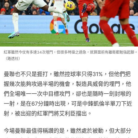
紅軍雖然今仗有多達34次埋門，但很多時操之過急，就算面前有離衛都勉強起腳。
（路透社）
曼聯也不只是捱打，雖然控球率只得31%，但他們把
握幾次能夠攻過半場的機會，製造具威脅的埋門，他
們全場唯一一次中目標攻門，卻也是隨時一劍封喉的
一射，是在67分鐘時出現，可是中鋒凱倫半單刀下近
射，被出迎的紅軍門將艾利臣擋出。
今場曼聯最值得稱讚的是，雖然處於被動，但大部分