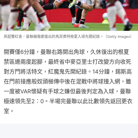
英超雙紅會，曼聯藉傷癒復出的馬菲奧特根夏入球先開紀錄。（Getty Images）
開賽僅6分鐘，曼聯右路開出角球，久休復出的根夏
禁區邊兩度起腳，最終省中麥亞里士打改變方向收死
對方門將活特文，紅魔鬼先開紀錄。14分鐘，錫斯高
在門前接應般奴頭槌傳中後在混戰中將球撞入網，雖
一度被VAR懷疑有手球之嫌但最後判定為入球，曼聯
極速領先至2：0。半場完曼聯以此比數領先返回更衣
室。