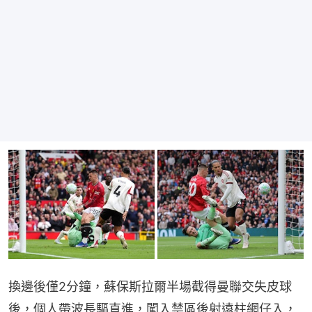
換邊後僅2分鐘，蘇保斯拉爾半場截得曼聯交失皮球
後，個人帶波長驅直進，闖入禁區後射遠柱網仔入，