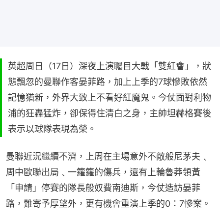
英超周日（17日）深夜上演矚目大戰「雙紅會」，狀
態飄忽的曼聯作客晏菲路，加上上季的7球慘敗依然
記憶猶新，外界大致上不看好紅魔鬼。今仗面對利物
浦的狂轟猛炸，卻保得住清白之身，主帥坦赫格賽後
表示以球隊表現為榮。
曼聯近況繼續不濟，上周在主場意外不敵般尼茅夫﹑
周中歐聯出局﹑一籮籮的傷兵，還有上輪魯莽領黃
「申請」停賽的隊長般奴費南迪斯，今仗造訪晏菲
路，難寄予厚望外，更有機會重演上季的0：7慘案。