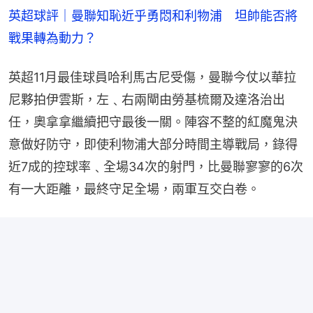
英超球評｜曼聯知恥近乎勇悶和利物浦　坦帥能否將
戰果轉為動力？
英超11月最佳球員哈利馬古尼受傷，曼聯今仗以華拉
尼夥拍伊雲斯，左﹑右兩閘由勞基梳爾及達洛治出
任，奧拿拿繼續把守最後一關。陣容不整的紅魔鬼決
意做好防守，即使利物浦大部分時間主導戰局，錄得
近7成的控球率﹑全場34次的射門，比曼聯寥寥的6次
有一大距離，最終守足全場，兩軍互交白卷。