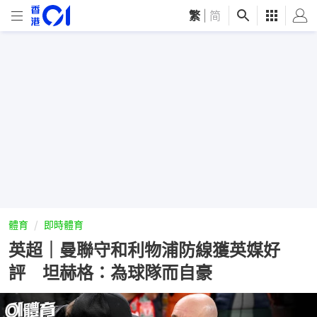
繁
|
简
體育
即時體育
英超｜曼聯守和利物浦防線獲英媒好
評 坦赫格：為球隊而自豪