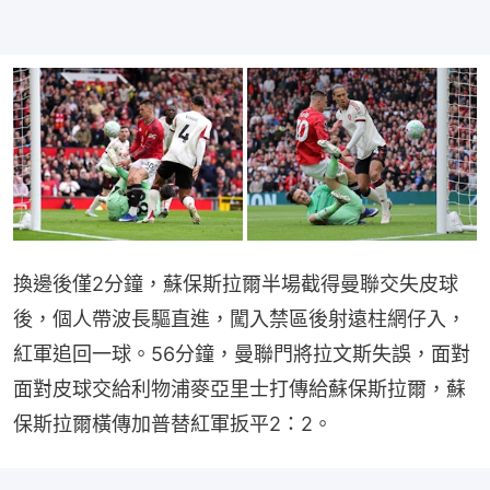
換邊後僅2分鐘，蘇保斯拉爾半場截得曼聯交失皮球
後，個人帶波長驅直進，闖入禁區後射遠柱網仔入，
紅軍追回一球。56分鐘，曼聯門將拉文斯失誤，面對
面對皮球交給利物浦麥亞里士打傳給蘇保斯拉爾，蘇
保斯拉爾橫傳加普替紅軍扳平2：2。