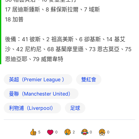
17 居迪斯鍾斯、8 蘇保斯拉爾、7 域斯
18 加普
後備：41 彼斯、2 祖高美斯、6 卻基斯、14 基艾
沙、42 尼約尼、68 基蘭摩里遜、73 恩古莫亞、75
恩迪亞耶、79 威爾韋特
英超（Premier League ）
雙紅會
曼聯（Manchester United）
利物浦（Liverpool）
足球
5
0
2
0
0