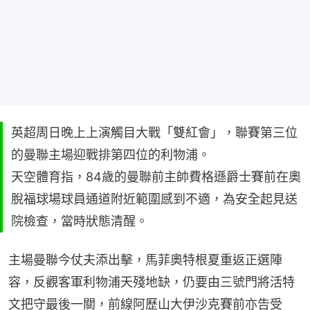
英超周日晚上上演觸目大戰「雙紅會」，聯賽第三位
的曼聯主場迎戰排第四位的利物浦。
天空體育指，84歲的曼聯前主帥費格遜爵士賽前在奧
脫福球場球員通道附近範圍感到不適，為安全起見送
院檢查，當時狀態清醒。
主場曼聯今仗夫添出擊，馬菲奧特根夏重返正選陣
容，反觀客軍利物浦天殘地缺，仍要由三號門將活特
文把守最後一關，前線阿歷山大伊沙克賽前亦告受