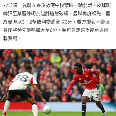
77分鐘，曼聯左邊攻勢傳中後禁區一輪混戰，皮球輾
轉彈至禁區外明奈起腳遠射破網，曼聯再度領先。最
終曼聯以3：2擊敗利物浦全取3分，雙方排名不變但
曼聯將領先優勢擴大至6分，幾可肯定來季能重返歐
聯賽場。