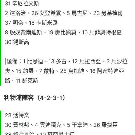
31 辛尼拉文斯
2 達洛治、26 艾登希雲、5 馬古尼、23 勞基梳爾
37 明奈、18 卡斯米路
8 般奴費南迪斯、19 麥比奧莫、10 馬菲奧特根夏
30 錫斯高
|後備：1 比恩迪、13 多古、12 馬拉西亞、3 馬沙拉
奧、15 約羅、7 蒙特、25 烏加迪、16 阿密特迪亞
路、11 舒克斯
利物浦陣容（4-2-3-1）
28 活特文
30 費林邦、4 雲迪積克、5 干拿迪、26 羅拔臣
38 格雲貝治、10 麥亞里士打