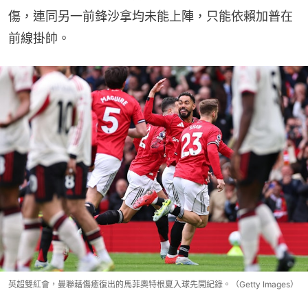
傷，連同另一前鋒沙拿均未能上陣，只能依賴加普在
前線掛帥。
英超雙紅會，曼聯藉傷癒復出的馬菲奧特根夏入球先開紀錄。（Getty Images）