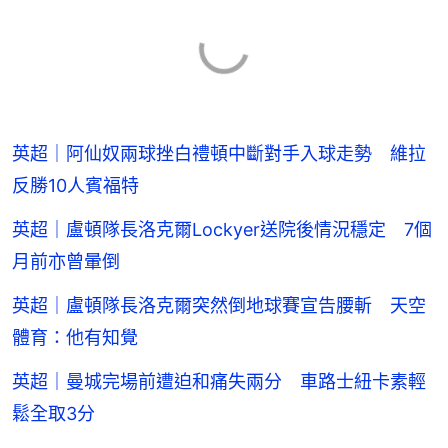
英超｜阿仙奴兩球挫白禮頓中斷對手入球走勢 維拉
反勝10人賓福特
英超｜盧頓隊長洛克爾Lockyer送院後情況穩定 7個
月前亦曾暈倒
英超｜盧頓隊長洛克爾突然倒地球賽宣告腰斬 天空
體育：他有知覺
英超｜曼城完場前遭迫和痛失兩分 車路士紐卡素輕
鬆全取3分