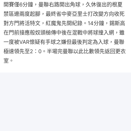
開賽僅6分鐘，曼聯右路開出角球，久休復出的根夏
禁區邊兩度起腳，最終省中麥亞里士打改變方向收死
對方門將活特文，紅魔鬼先開紀錄。14分鐘，錫斯高
在門前接應般奴頭槌傳中後在混戰中將球撞入網，雖
一度被VAR懷疑有手球之嫌但最後判定為入球，曼聯
極速領先至2：0。半場完曼聯以此比數領先返回更衣
室。