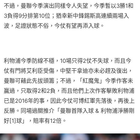
不過，曼聯今季演出同樣令人失望，今季暫以3勝1和
3負得9分排第10位；猶幸新中鋒錫斯高連續兩場入
波，足證狀態不俗，今仗有望再添入球。
利物浦今季防線不穩，10場只得2仗不失球，而且今
仗有門將艾利臣受傷，中堅干拿迪亦未必趕及復出，
曼聯可藉此先拔頭籌；不過，「紅魔鬼」今季作客未
贏過，只取得2和2負，而且他們上次作客擊敗利物浦
已是2016年的事，因此今仗可博紅軍先落後，再後上
反勝。同場過關推介「曼聯首隊入球 & 利物浦淨勝剛
好[1]球」，賠率有12倍。