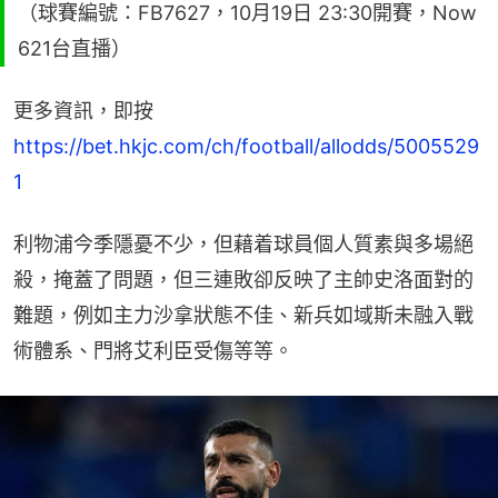
（球賽編號：FB7627，10月19日 23:30開賽，Now
621台直播）
更多資訊，即按 
https://bet.hkjc.com/ch/football/allodds/5005529
1
利物浦今季隱憂不少，但藉着球員個人質素與多場絕
殺，掩蓋了問題，但三連敗卻反映了主帥史洛面對的
難題，例如主力沙拿狀態不佳、新兵如域斯未融入戰
術體系、門將艾利臣受傷等等。