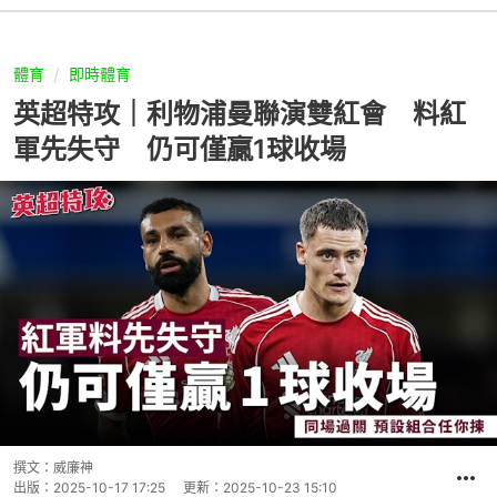
體育
即時體育
英超特攻｜利物浦曼聯演雙紅會 料紅
軍先失守 仍可僅贏1球收場
撰文：
威廉神
出版：
2025-10-17 17:25
更新：
2025-10-23 15:10