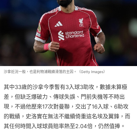
沙拿近況一般，也是利物浦戰績滑落的主因。（Getty Images）
其中33歲的沙拿今季暫有3入球3助攻，數據未算極
差，但缺乏爆破力、傳球失誤、門前失機等不時出
現，不過他歷來17次對曼聯，交出了16入球、6助攻
的戰績，史洛實在無法不繼續倚重這名埃及翼鋒，而
其任何時間入球球員賠率熱至2.04倍，仍然值捧。