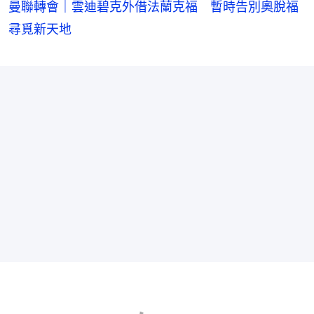
曼聯轉會｜雲迪碧克外借法蘭克福 暫時告別奧脫福
尋覓新天地