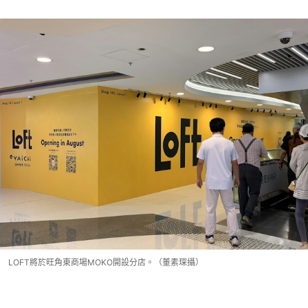
LOFT將於旺角東商場MOKO開設分店。（董素琛攝）