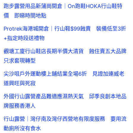
跑步露營用品新蒲崗開倉｜On跑鞋HOKA行山鞋特
價 即睇時間地點
Protrek海港城開倉｜行山鞋$99蝕賣 裝備低至3折
+指定時段送禮物
觀塘工廈行山鞋店長期半價大清貨 蝕住賣五大品牌
只求套現轉型
尖沙咀戶外運動樓上舖結業全場6折 見證加連威老
道興旺與死寂
外國行山露營產品難適應濕熱天氣 邱季良創本地品
牌服務香港人
行山露營｜灣仔南及灣仔西營地有限度服務 要用流
動廁所沒有食水