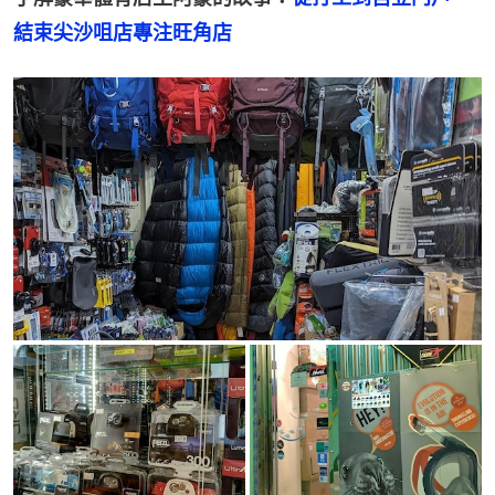
結束尖沙咀店專注旺角店