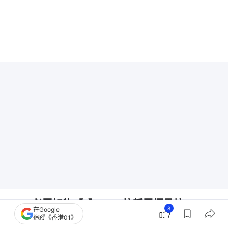
LOFT必買好物【1】ReFa抗靜電摺疊梳
8
在Google
追蹤《香港01》
ReFa的抗靜電心型摺疊梳自推出以來，吸引不少人特