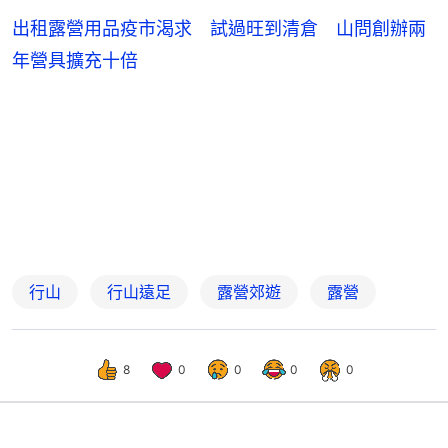
出租露營用品疫市渴求 試過旺到清倉 山問創辦兩
年營具擴充十倍
行山
行山遠足
露營郊遊
露營
8
0
0
0
0