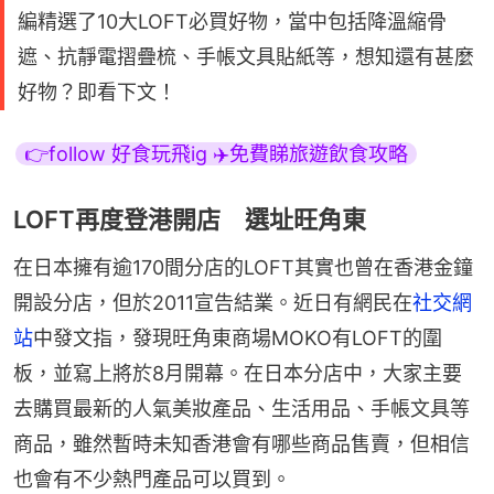
編精選了10大LOFT必買好物，當中包括降溫縮骨
遮、抗靜電摺疊梳、手帳文具貼紙等，想知還有甚麼
好物？即看下文！
👉follow 好食玩飛ig ✈️免費睇旅遊飲食攻略
LOFT再度登港開店 選址旺角東
在日本擁有逾170間分店的LOFT其實也曾在香港金鐘
開設分店，但於2011宣告結業。近日有網民在
社交網
站
中發文指，發現旺角東商場MOKO有LOFT的圍
板，並寫上將於8月開幕。在日本分店中，大家主要
去購買最新的人氣美妝產品、生活用品、手帳文具等
商品，雖然暫時未知香港會有哪些商品售賣，但相信
也會有不少熱門產品可以買到。