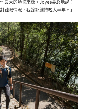
最大的煩惱來源。Joyee憂愁地說：
對鞋嘅情況，我諗都維持咗大半年。」