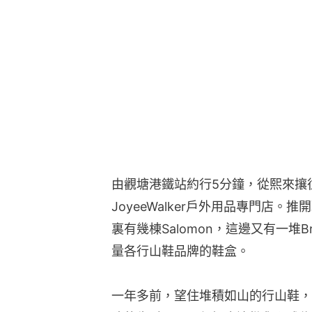
由觀塘港鐵站約行5分鐘，從熙來攘
JoyeeWalker戶外用品專門店
裏有幾棟Salomon，這邊又有一堆B
量各行山鞋品牌的鞋盒。
一年多前，望住堆積如山的行山鞋，店