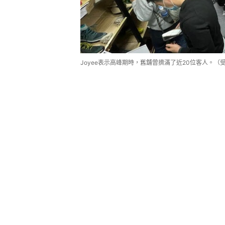
Joyee表示高峰期時，舊舖曾擠滿了近20位客人。（