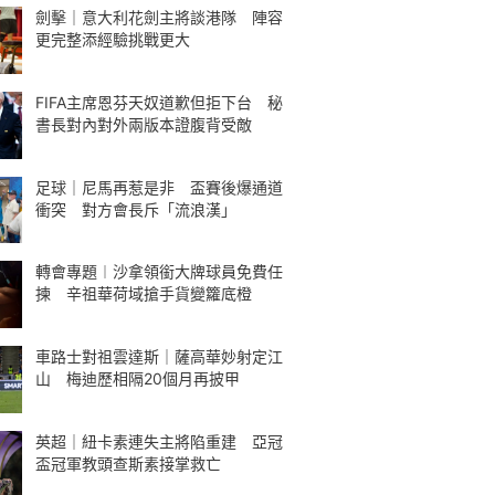
劍擊｜意大利花劍主將談港隊 陣容
更完整添經驗挑戰更大
FIFA主席恩芬天奴道歉但拒下台 秘
書長對內對外兩版本證腹背受敵
足球｜尼馬再惹是非 盃賽後爆通道
衝突 對方會長斥「流浪漢」
轉會專題︱沙拿領銜大牌球員免費任
揀 辛祖華荷域搶手貨變籮底橙
車路士對祖雲達斯｜薩高華妙射定江
山 梅迪歷相隔20個月再披甲
英超｜紐卡素連失主將陷重建 亞冠
盃冠軍教頭查斯素接掌救亡