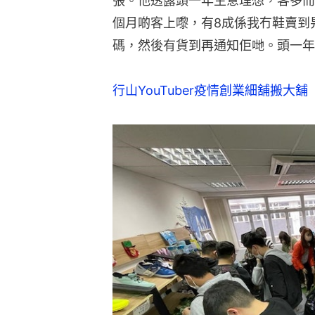
張。他透露頭一年生意理想，客多而
個月啲客上嚟，有8成係我冇鞋賣到
碼，然後有貨到再通知佢哋。頭一年
行山YouTuber疫情創業細舖搬大舖　