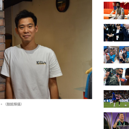
擾。（顏銘輝攝）