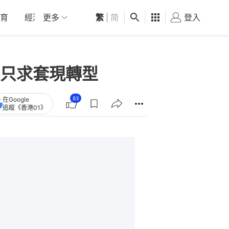
育
經濟
更多
01深圳
繁
觀點
|
简
健康
好食玩飛
登入
女
只求套現轉型
83
在Google
追蹤《香港01》