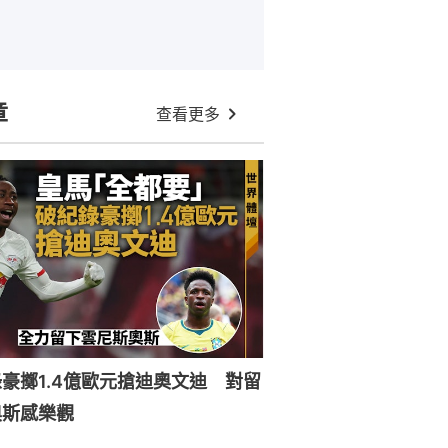
章
查看更多
豪擲1.4億歐元搶迪奧文迪 對留
奧斯感樂觀