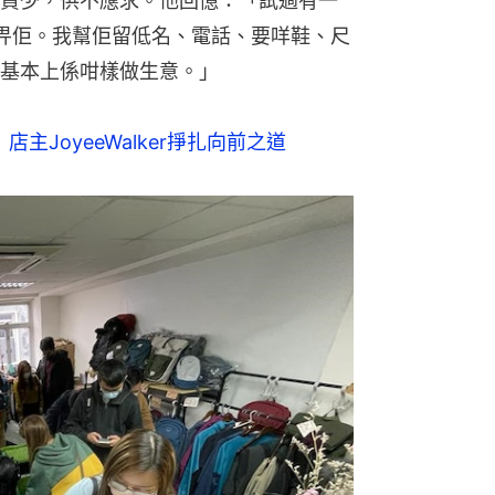
貨少，供不應求。他回憶：「試過有一
畀佢。我幫佢留低名、電話、要咩鞋、尺
基本上係咁樣做生意。」
店主JoyeeWalker掙扎向前之道