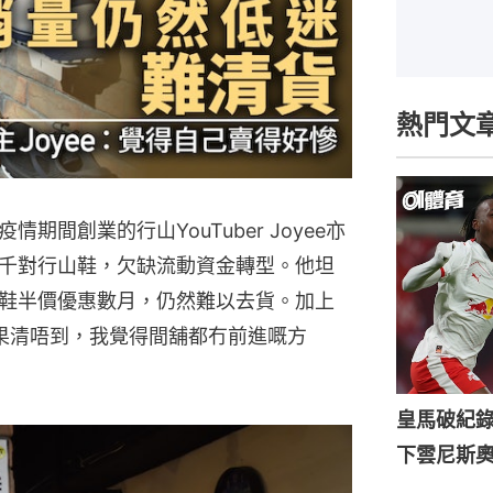
熱門文
間創業的行山YouTuber Joyee亦
千對行山鞋，欠缺流動資金轉型。他坦
鞋半價優惠數月，仍然難以去貨。加上
果清唔到，我覺得間舖都冇前進嘅方
皇馬破紀錄
下雲尼斯