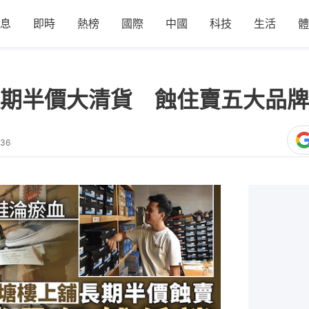
息
即時
熱榜
國際
中國
科技
生活
體
期半價大清貨 蝕住賣五大品牌
:36