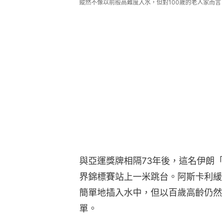
縱然不像以前般高難度入水，但對100歲的老人家而
與亞運獎牌相隔73年後，這名伊朗「
界錦標賽站上一米跳台。阿斯卡利緩
簡單地插入水中，但以百歲高齡仍然
單。