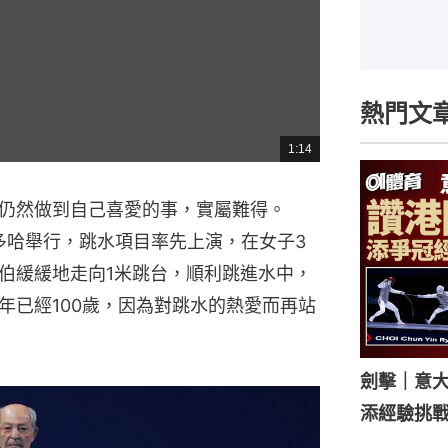
熱門文
1:14
總
共
時
間
仍然做到自己喜愛的事，實屬難得。
多哈舉行，跳水項目率先上演，在女子3
伯緩緩地走向1米跳台，順利跳進水中，
年已經100歲，因為對跳水的熱愛而再站
劍擊｜意
添經驗挑