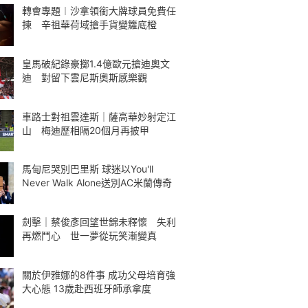
轉會專題︱沙拿領銜大牌球員免費任
揀 辛祖華荷域搶手貨變籮底橙
皇馬破紀錄豪擲1.4億歐元搶迪奧文
迪 對留下雲尼斯奧斯感樂觀
車路士對祖雲達斯｜薩高華妙射定江
山 梅迪歷相隔20個月再披甲
馬甸尼哭別巴里斯 球迷以You'll
Never Walk Alone送別AC米蘭傳奇
劍擊｜蔡俊彥回望世錦未釋懷 失利
再燃鬥心 世一夢從玩笑漸變真
關於伊雅娜的8件事 成功父母培育強
大心態 13歲赴西班牙師承拿度