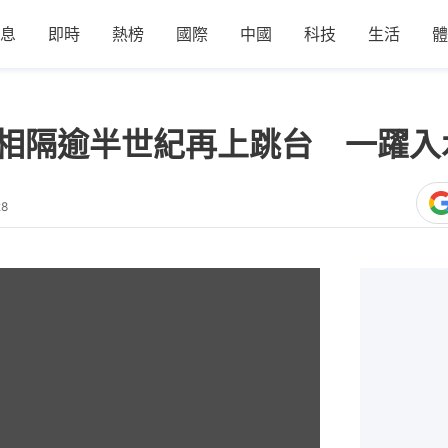
息
即時
熱榜
國際
中國
科技
生活
體
父相隔逾半世紀再上跳台 一躍入
28