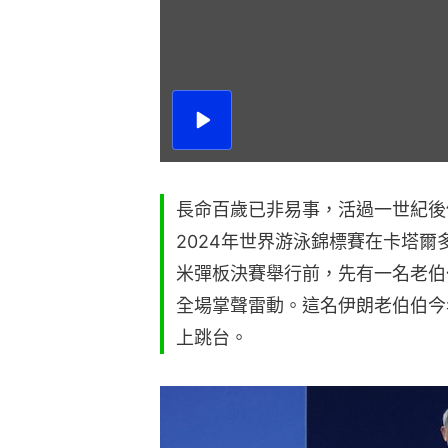
播
放
影
片
長命百歲已非易事，活過一世紀後
2024年世界游泳錦標賽在卡塔爾
米彈板決賽舉行前，先有一名老伯
全場掌聲雷動。這名伊朗老伯伯今
上跳台。