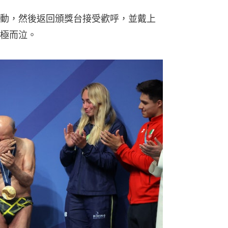
動，然後返回頒獎台接受歡呼，並戴上
極而泣。