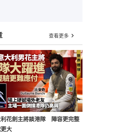
章
查看更多
大利花劍主將談港隊 陣容更完整
戰更大