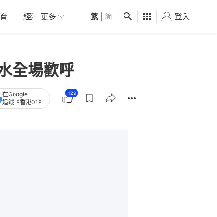
育
經濟
更多
01深圳
繁
觀點
|
简
健康
好食玩飛
登入
女
水全場歡呼
129
在Google
追蹤《香港01》