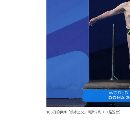
100歲的伊朗「跳水之父」阿斯卡利。（路透社）