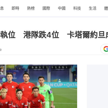
息
即時
熱榜
國際
中國
科技
生活
體
執位 港隊跌4位 卡塔爾約旦
9