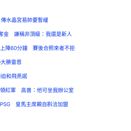
 傳水晶宮易帥要暫緩
自奪金 謙稱非頂級：我還是新人
上陣60分鐘 賽後合照來者不拒
0大勝雷恩
1迫和飛燕諾
領紅軍 高普：他可坐我辦公室
PSG 皇馬主席親自斟洽加盟