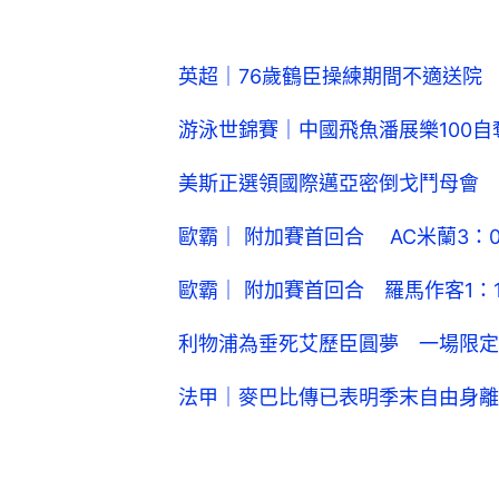
英超｜76歲鶴臣操練期間不適送院
游泳世錦賽｜中國飛魚潘展樂100
美斯正選領國際邁亞密倒戈鬥母會 
歐霸｜ 附加賽首回合 AC米蘭3：
歐霸｜ 附加賽首回合 羅馬作客1：
利物浦為垂死艾歷臣圓夢 一場限定
法甲｜麥巴比傳已表明季末自由身離