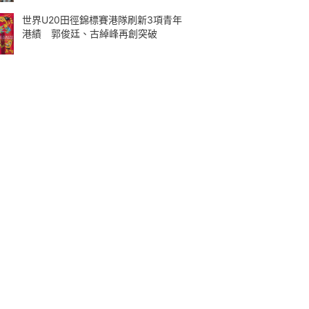
世界U20田徑錦標賽港隊刷新3項青年
港績 郭俊廷、古綽峰再創突破