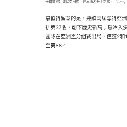
卡塔爾成功衛冕亞洲盃，世界排名升上新高。（Getty I
最值得留意的是，連續兩屆奪得亞洲
排第37名，創下歷史新高；爆冷入決
國隊在亞洲盃分組賽出局，僅獲2和
至第88。