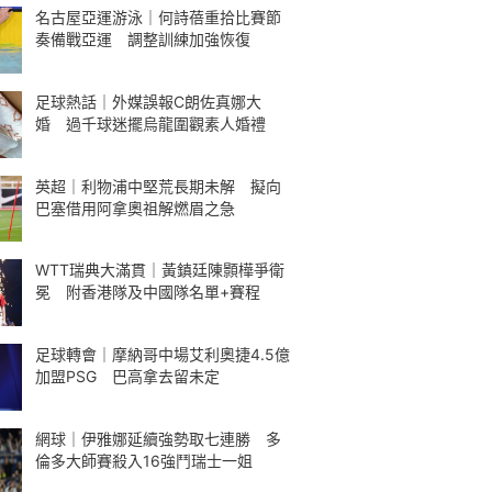
名古屋亞運游泳｜何詩蓓重拾比賽節
奏備戰亞運 調整訓練加強恢復
足球熱話｜外媒誤報C朗佐真娜大
婚 過千球迷擺烏龍圍觀素人婚禮
英超｜利物浦中堅荒長期未解 擬向
巴塞借用阿拿奧祖解燃眉之急
WTT瑞典大滿貫｜黃鎮廷陳顥樺爭衛
冕 附香港隊及中國隊名單+賽程
足球轉會｜摩納哥中場艾利奧捷4.5億
加盟PSG 巴高拿去留未定
網球｜伊雅娜延續強勢取七連勝 多
倫多大師賽殺入16強鬥瑞士一姐