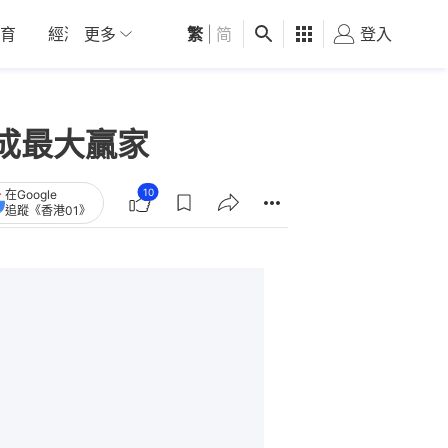
育
經濟
更多
01深圳
繁
觀點
|
简
健康
好食玩飛
登入
女
成最大贏家
10
在Google
追蹤《香港01》