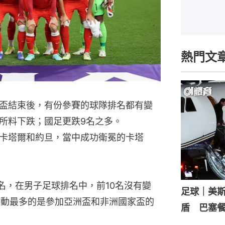
熱門文
盃結束後，有份參賽的球隊排名都有變
所料下跌；國足更跌9名之多。
卡塔爾和約旦，當中成功衛冕的卡塔
名，在男子足球排名中，前10名沒有變
足球｜美
變動最多的是參加亞洲盃和非洲國家盃的
盾 巴塞