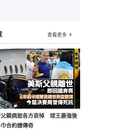
章
查看更多
斯父親病逝各方哀悼 球王最強後
餐巾合約譜傳奇