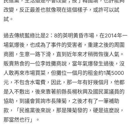
民進黨，生活還是不會改變；投了韓國瑜，也許能夠
改變，反正最差也就像現在這個樣子，或許可以試
試。
過去傳統藍綠比是2：8的英明黃昏市場，在2014年一
場氣爆後，也成為了事件的受害者，重建之後的周圍
商圈，生意一路下滑，直到近年來才稍微恢復人氣。
販賣熟食的一位李姓攤商說，當年氣爆發生過後，沒
人敢再來市場買菜，但攤位一個月的租金約1萬5000
元，不包含水電費，因此，那一年有好幾個月，他都
是入不敷出，後來靠著前縣長楊秋興及國民黨議員的
協助，到議會質詢市長陳菊，之後才有了一筆補助
款，「民進黨後來說，那是陳菊發的，硬是這麼說，
那當然也行」。