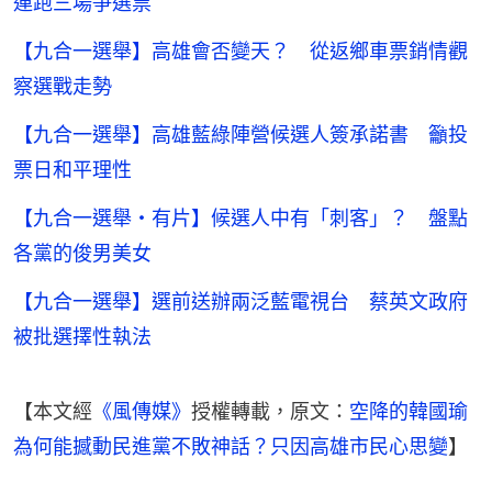
連跑三場爭選票
【九合一選舉】高雄會否變天？ 從返鄉車票銷情觀
察選戰走勢
【九合一選舉】高雄藍綠陣營候選人簽承諾書 籲投
票日和平理性
【九合一選舉・有片】候選人中有「刺客」？ 盤點
各黨的俊男美女
【九合一選舉】選前送辦兩泛藍電視台 蔡英文政府
被批選擇性執法
【本文經
《風傳媒》
授權轉載，原文：
空降的韓國瑜
為何能撼動民進黨不敗神話？只因高雄市民心思變
】