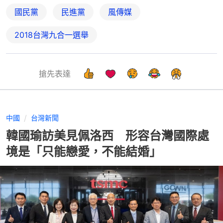
國民黨
民進黨
風傳媒
2018台灣九合一選舉
搶先表達
中國
台灣新聞
韓國瑜訪美見佩洛西 形容台灣國際處
境是「只能戀愛，不能結婚」