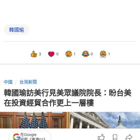
韓國瑜
3
0
1
0
1
中國
台灣新聞
韓國瑜訪美行見美眾議院院長：盼台美
在投資經貿合作更上一層樓
在Google
追蹤《香港01》