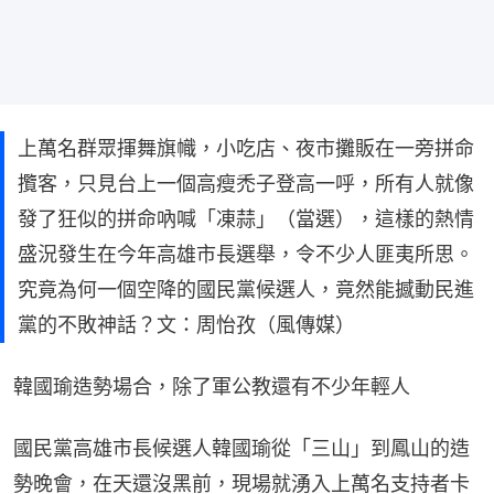
上萬名群眾揮舞旗幟，小吃店、夜市攤販在一旁拼命
攬客，只見台上一個高瘦禿子登高一呼，所有人就像
發了狂似的拼命吶喊「凍蒜」（當選），這樣的熱情
盛況發生在今年高雄市長選舉，令不少人匪夷所思。
究竟為何一個空降的國民黨候選人，竟然能撼動民進
黨的不敗神話？文：周怡孜（風傳媒）
韓國瑜造勢場合，除了軍公教還有不少年輕人
國民黨高雄市長候選人韓國瑜從「三山」到鳳山的造
勢晚會，在天還沒黑前，現場就湧入上萬名支持者卡