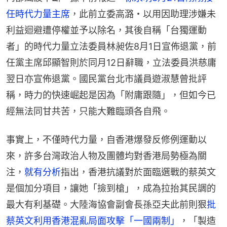
任時代力量主席
，此前立委高潞・以用因助理涉嫌未
利益迴避遭停權並予以除名，其後自稱「台獨運動
者」的時代力量立法委員林昶佐8月1日宣佈退黨，前
任黨主席邱顯智則於同月12日辭職，立法委員洪慈庸
翌日亦宣佈退黨。國民黨台北市議員遊淑慧曾批評
稱，時力的快速崛起是因為「附庸跟隨」，但如今已
經無法同甘共苦，只能大難臨頭各自飛。
事實上，不僅時代力量，自香港爆發反修例運動以
來，許多台灣政治人物及團體均對香港局勢極為關
注，
就有分析
指出，香港抗議對於面臨選戰的蔡英文
是個加分項目，讓她「撿到槍」，成為拉抬其民調的
最大有利基礎。大陸海協會副會長孫亞夫此前則狠
批
蔡英文利用香港混亂局面攻擊「一國兩制」
，「製造