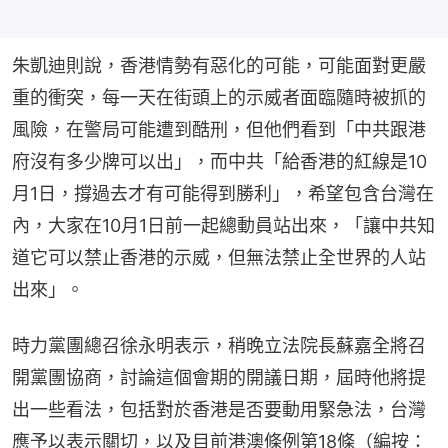
朱凱迪則說，香港情勢有惡化的可能，可能面對更嚴
重的衝突，每一天在街頭上的示威者面臨隨時被抓的
風險，在警局可能遭到酷刑，但他們看到「中共跟港
府沒有多少牌可以出」，而中共「給香港的紅線是10
月1日，撐過去才有可能得到勝利」，希望包含台灣在
內，大家在10月1日前一起總動員站出來，「讓中共知
道它可以禁止香港的示威，但無法禁止全世界的人站
出來」。
時力黨團總召徐永明表示，稍晚立法院長蘇嘉全將召
開黨團協商，討論這個會期的開議日期，屆時他將提
出一些看法，包括對於香港是否要動用緊急法，台灣
應予以表示關切，以及目前港澳條例第18條（編按：