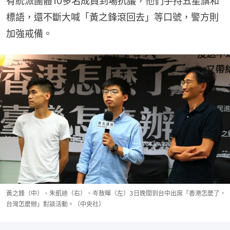
有統派團體10多名成員到場抗議，他們手持五星旗和
標語，還不斷大喊「黃之鋒滾回去」等口號，警方則
加強戒備。
黃之鋒（中）、朱凱迪（右）、岑敖暉（左）3日晚間到台中出席「香港怎麼了，
台灣怎麼辦」對談活動。（中央社）