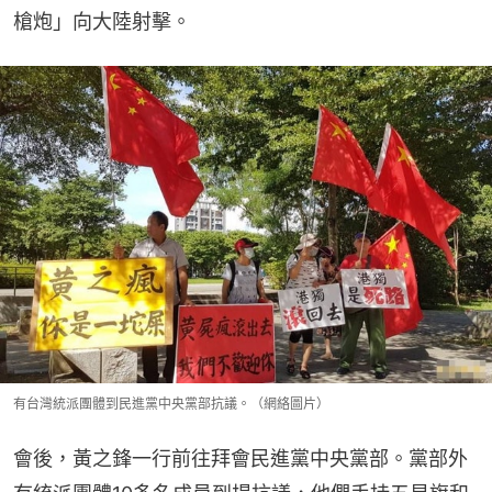
槍炮」向大陸射擊。
有台灣統派團體到民進黨中央黨部抗議。（網絡圖片）
會後，黃之鋒一行前往拜會民進黨中央黨部。黨部外