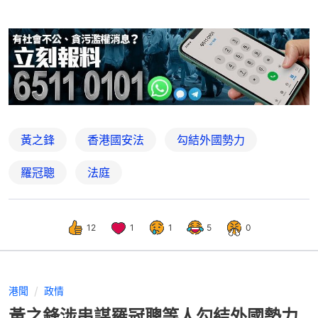
黃之鋒
香港國安法
勾結外國勢力
羅冠聰
法庭
12
1
1
5
0
港聞
政情
黃之鋒涉串謀羅冠聰等人勾結外國勢力