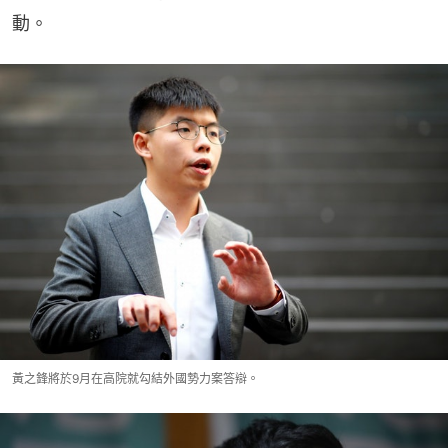
動。
黃之鋒將於9月在高院就勾結外國勢力案答辯。