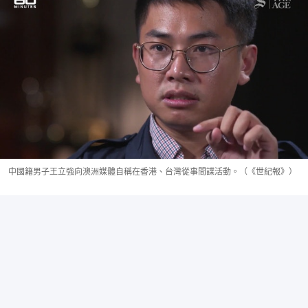
中國籍男子王立強向澳洲媒體自稱在香港、台灣從事間諜活動。（《世紀報》）