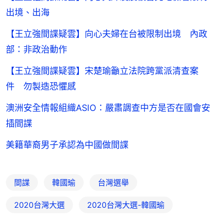
出境、出海
【王立強間諜疑雲】向心夫婦在台被限制出境 內政
部：非政治動作
【王立強間諜疑雲】宋楚瑜籲立法院跨黨派清查案
件 勿製造恐懼感
澳洲安全情報組織ASIO：嚴肅調查中方是否在國會安
插間諜
美籍華裔男子承認為中國做間諜
間諜
韓國瑜
台灣選舉
2020台灣大選
2020台灣大選-韓國瑜