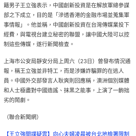
籍男子王立強表示，中國創新投資是在解放軍總參謀
部之下成立，目的是「滲透香港的金融市場並蒐集軍
事情報」。他並稱，中國創新投資在台灣傳媒業投下
經費，與電視台建立秘密的聯盟，讓中國大陸可以控
制這些傳媒，遂行新聞檢查。
上海市公安局靜安分局上周六（23日）曾發布情況通
報，稱王立強並非特工，而是涉嫌詐騙罪的在逃人
員。中國外交部發言人耿爽則回應稱，澳洲個別媒體
和人士極盡對中國造謠、抹黑之能事，上演了一齣拙
劣的鬧劇。
（聯合新聞網）
【王立強間諜疑雲】向心夫婦凌晨被台北地檢署限制