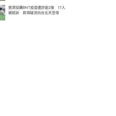
慈濟採購BNT疫苗遭詐逾2億 17人
被起訴 款項疑流向台北天空塔