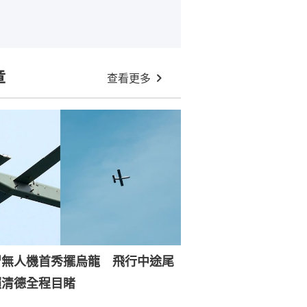
章
查看更多
習無人機首秀擺烏龍 飛行中途尾
賴清德全程目睹