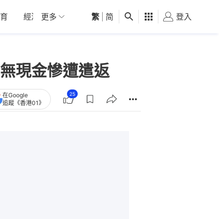
育
經濟
更多
01深圳
繁
觀點
|
简
健康
好食玩飛
登入
女
無現金慘遭遣返
25
在Google
追蹤《香港01》