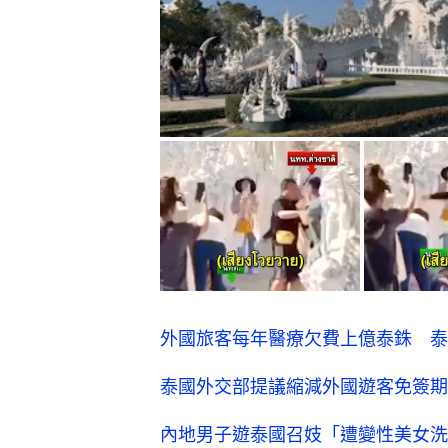
外國旅客每年醫療欠費上億泰銖 泰
泰國外交部提議縮減外國遊客免簽期
內地男子遊泰國召妓「遭變性美女洗