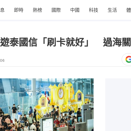
息
即時
熱榜
國際
中國
科技
生活
體
遊泰國信「刷卡就好」 過海關
:06