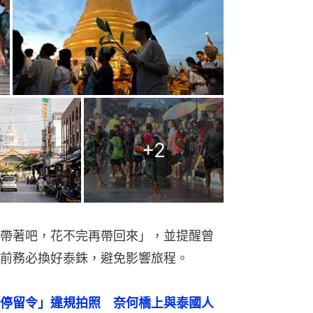
+
2
帶著吧，花不完再帶回來」，並提醒曾
前務必換好泰銖，避免影響旅程。
停留令」違規拍照　奈何橋上與泰國人