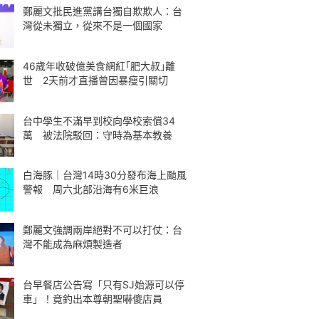
鄭麗文批民進黨講台獨自欺欺人：台
灣從未獨立，從來不是一個國家
46歲年收破億美食網紅｢肥大叔｣離
世 2天前才直播曾因暴瘦引關切
台中學生不滿早到校向學校索償34
萬 被法院駁回：守時為基本教養
白海豚｜台灣14時30分發布海上颱風
警報 周六北部沿海有6米巨浪
鄭麗文強調兩岸絕對不可以打仗：台
灣不能成為麻煩製造者
台早餐店公告寫「只有SJ始源可以停
車」！竟釣出本尊朝聖嚇傻店員