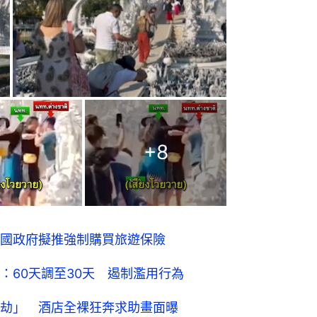
+
8
國政府擬推強制購買旅遊保險
：60天調至30天 遏制濫用行為
劫」 酒店全裸狂奔求助畫面曝