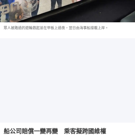
眾人被路過的遊輪救起並在甲板上過夜，翌日由海事船接載上岸。
船公司賠償一變再變 乘客擬跨國維權