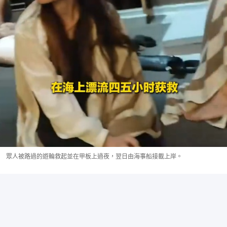
眾人被路過的遊輪救起並在甲板上過夜，翌日由海事船接載上岸。