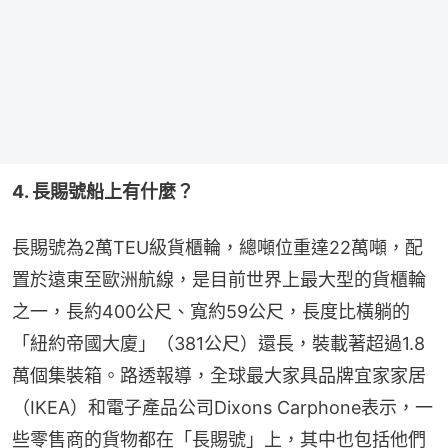
4. 長賜號船上有什麼？
長賜號為2萬TEU級貨櫃輪，總噸位重達22萬噸，配
置於遠東至歐洲航線，是目前世界上最大型的貨櫃輪
之一，長約400公尺、寬約59公尺，長度比橫躺的
「紐約帝國大廈」（381公尺）還長，裝載著超過1.8
萬個集裝箱。路透報導，全球最大家具品牌宜家家居
（IKEA）和電子產品公司Dixons Carphone表示，一
些零售商的貨物都在「長賜號」上，其中也包括他們