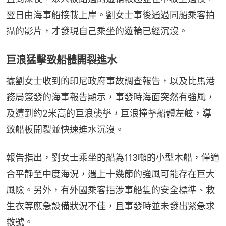
翌日由海事船接載上岸。劉女士事後通過同船乘客拍
攝的影片，才發現自己乘坐的遊輪已經沉沒。
巨浪猛擊致船體開裂進水
據劉女士收到的印尼政府事故調查報告，以及比馬港
務局簽發的海事報告顯示，事發時海面突然有強風，
及遭到約2米高的巨浪襲擊，巨浪撞擊船體左舷，導
致船板開裂並快速進水沉沒。
報告指出，劉女士乘坐的船為113噸的小型木船，僅適
合平静至中度海況，遇上十幾節的強風可能存在巨大
風險。另外，有外國乘客指涉事船隻的安全標準、救
生衣等應急設備狀況不佳，且事發時並未發出緊急求
救號。