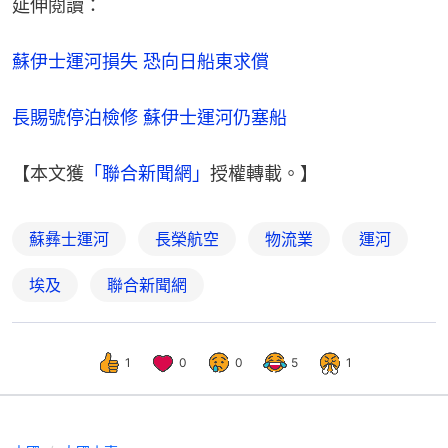
延伸閱讀：
蘇伊士運河損失 恐向日船東求償
長賜號停泊檢修 蘇伊士運河仍塞船
【本文獲
「聯合新聞網」
授權轉載。】
蘇彝士運河
長榮航空
物流業
運河
埃及
聯合新聞網
1
0
0
5
1