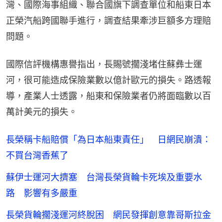
灣、國際海事組織、聯合國旗下調查單位和船東日本
正榮汽船跨國聯手進行，調查結果牽涉巨額多方理賠
問題。
國際信評機構惠譽指出，長賜號擱淺堵住蘇彝士運
河，很可能造成保險業數以億計歐元的損失。路透報
導，產業人士透露，船東和保險業者仍將面臨數以百
萬計美元的損失。
長榮稱卡船賠償「為日本船東責任」 日網民崩潰：
不買台灣香蕉了
蘇伊士運河大擠塞 台灣長榮貨輪卡死埃及重要水
路 影響有多嚴重
長榮貨輪擱淺運河終脫困 網民發揮創意靠哥斯拉金