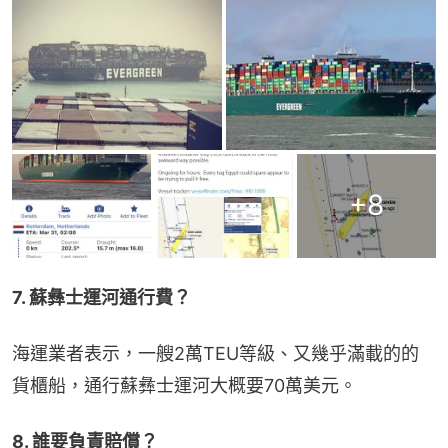
+
8
7. 蘇彝士運河通行費？
海運業者表示，一艘2萬TEU等級、又幾乎滿載的的
貨櫃船，通行蘇彝士運河大概要70萬美元。
8. 誰要負責賠償？