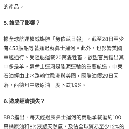
的產品。
5. 誰受了影響？
據全球航運權威媒體「勞依茲日報」，截至28日至少
有453艘船等著通過蘇彝士運河。此外，也影響美國
軍艦通行。受阻船運載20萬隻牲畜，歐盟官員指出其
中多是羊。蘇彝士運河是能源運輸的重要航道，中東
石油經由此水路輸往歐洲與美國，國際油價29日回
落，西德州中級原油一度下跌1.9%。
6. 造成經濟損失？
BBC指出，每天經過蘇彝士運河的商船承載著約100
萬桶原油和8%液態天然氣，及佔全球貿易至少12%的