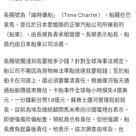
長賜號為「論時傭船」（Time Charter），船籍在巴
拿馬，是位於日本愛媛縣的正榮汽船公司所擁有的
（船東），由長榮負責承租營運。長榮表示船長、船
員均由日本船東公司派遣。
長賜號擱淺到底要賠多少錢？針對全球海事法規定，
船公司不需因為貨物無法準點送達就要賠錢；至於船
舶卡在河道上，還必須要釐清責任。根據運河每天通
過船舶價值來推估，卡船事件全球每小時損失4億美
元，一分鐘新台幣1.8億元。蘇彝士運河管理局前局
長、目前為埃及總統顧問馬米希向沙國電視台表示，
即使強風吹偏船隻，領航員也有責任。但他強調，船
長應負起最後責任。他表示，這次調查由埃及、台