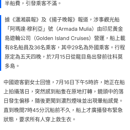
半船費，引發乘客不滿。
據《瀟湘晨報》及《揚子晚報》報道，涉事觀光船
「阿瑪達·穆利亞」號（Armada Mulia）由印尼黃金
島遊輪公司（Golden Island Cruises）營運，船上載
有8名船員及36名乘客，其中29名為外國乘客。行程
原定為五天四晚，於7月15日從龍目島出發前往科莫
多島。
中國遊客劉女士回憶，7月16日下午5時許，她正在船
上拍攝落日，突然感到船隻在原地打轉，鏡頭中的落
日發生偏移，隨後更聞到濃烈煙味並出現暈船感覺。
直到晚間7時45分沉船前不久，船上才廣播發布緊急
狀態，要求所有人穿上救生衣。