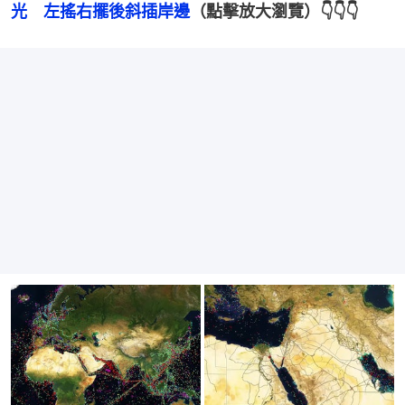
光　左搖右擺後斜插岸邊
（點擊放大瀏覽）👇👇👇