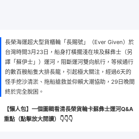
長榮海運超大型貨櫃輪「長賜號」（Ever Given）於
台灣時間3月23日，船身打橫擱淺在埃及蘇彝士（另
譯「蘇伊士」）運河，阻斷運河雙向航行，等候通行
的數百艘船隻大排長龍，引起極大關注，經過6天的
怪手挖沙清淤、拖船搶救並仰賴大潮協助，29日晚間
終於完全脫困。
【懶人包】一個圖輯看清長榮貨輪卡蘇彝士運河Q&A
重點（點擊放大閱讀）👇👇👇