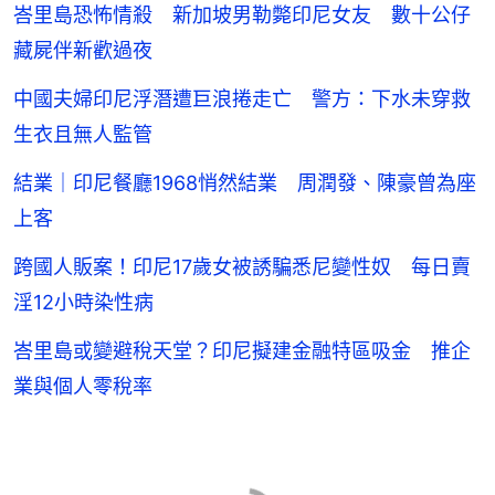
峇里島恐怖情殺 新加坡男勒斃印尼女友 數十公仔
藏屍伴新歡過夜
中國夫婦印尼浮潛遭巨浪捲走亡 警方：下水未穿救
生衣且無人監管
結業｜印尼餐廳1968悄然結業 周潤發、陳豪曾為座
上客
跨國人販案！印尼17歲女被誘騙悉尼變性奴 每日賣
淫12小時染性病
峇里島或變避稅天堂？印尼擬建金融特區吸金 推企
業與個人零稅率