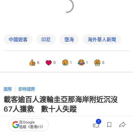
中國遊客
印尼
墮海
海外華人新聞
6
0
1
1
0
國際
即時國際
載客逾百人渡輪圭亞那海岸附近沉沒
67人獲救 數十人失蹤
7
在Google
追蹤《香港01》