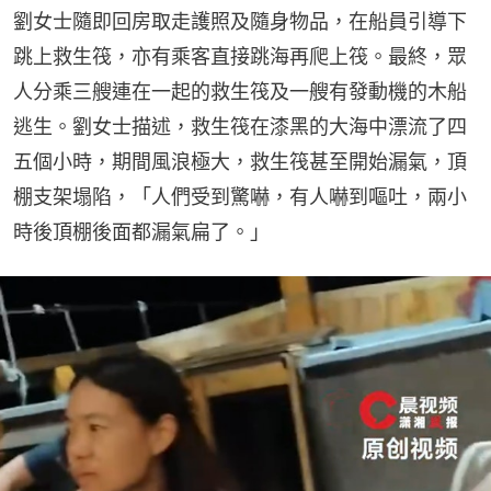
劉女士隨即回房取走護照及隨身物品，在船員引導下
跳上救生筏，亦有乘客直接跳海再爬上筏。最終，眾
人分乘三艘連在一起的救生筏及一艘有發動機的木船
逃生。劉女士描述，救生筏在漆黑的大海中漂流了四
五個小時，期間風浪極大，救生筏甚至開始漏氣，頂
棚支架塌陷，「人們受到驚嚇，有人嚇到嘔吐，兩小
時後頂棚後面都漏氣扁了。」