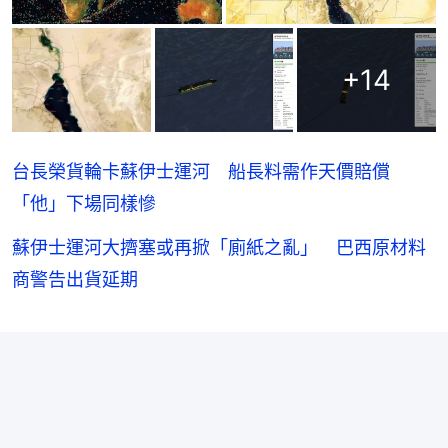
+
14
台長榮貨輪卡蘇伊士運河 船長料需作天價賠償
「他」下場同樣慘
蘇伊士運河大擠塞或再掀「廁紙之亂」 巴西原材料
商警告出貨延期