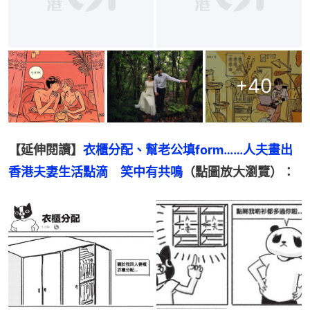
+
40
【延伸閱讀】
衣櫃分配、幫老公填form……人夫畫出
香港夫妻生活點滴　笑中有共鳴
（點圖放大瀏覽）：