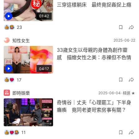
三穿這樣躺床 最終竟捉姦捉上癮
01:42
23
知性女生
2025-06-22
33歲女生以母親的身體為創作靈
感 描繪女性之美：赤裸但不色情
04:17
17
即時娛樂
2025-06-04
精選 ★
奇情谷｜丈夫「心理罷工」下半身
癱瘓 竟同老婆苛索房事有關？
11