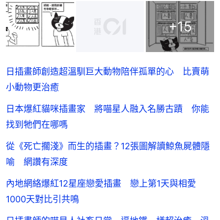
+
15
日插畫師創造超溫馴巨大動物陪伴孤單的心 比賣萌
小動物更治癒
日本爆紅貓咪插畫家 將喵星人融入名勝古蹟 你能
找到牠們在哪嗎
從《死亡擱淺》而生的插畫？12張圖解讀鯨魚屍體隱
喻 網讚有深度
內地網絡爆紅12星座戀愛插畫 戀上第1天與相愛
1000天對比引共鳴