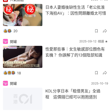
日本人妻婚後缺性生活「老公批准
下海拍AV」：因性問題離婚太可惜
20
開罐
2025-09-12
精選 ★
性愛那些事｜女生敏感部位顏色有
玄機？ 你誤解了的13個陰部知識
18
開罐
2025-10-19
KOL分享日本「租借男友」全過
程 這價錢已經可以抱抱道別