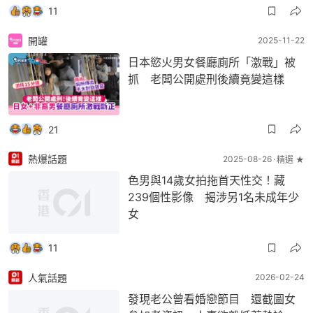
11
開罐
2025-11-22
日本慾火男女餐廳廁所「激戰」被
抓 老闆公開處刑後續竟變這樣
21
熱爆話題
2025-08-26
精選 ★
色男與14歲女拍拖首天性交！藏
239個性影像 揭涉另1名未成年少
女
11
人氣話題
2026-02-24
發現老公曾看婚戀節目 還截圖女