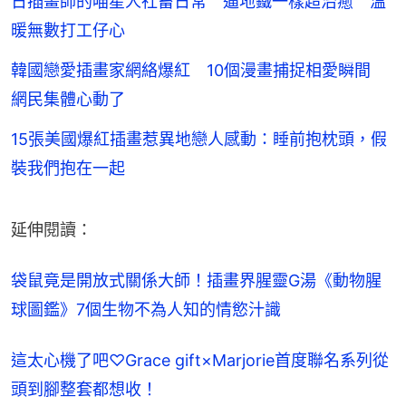
日插畫師的喵星人社畜日常 逼地鐵一樣超治癒 溫
暖無數打工仔心
韓國戀愛插畫家網絡爆紅 10個漫畫捕捉相愛瞬間
網民集體心動了
15張美國爆紅插畫惹異地戀人感動：睡前抱枕頭，假
裝我們抱在一起
延伸閱讀：
袋鼠竟是開放式關係大師！插畫界腥靈G湯《動物腥
球圖鑑》7個生物不為人知的情慾汁識
這太心機了吧♡Grace gift×Marjorie首度聯名系列從
頭到腳整套都想收！