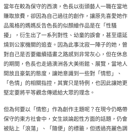
當年在較為保守的西澳，色長以街頭藝人一職在當地
賺取旅費，卻因為自己過往的創作，讓原先喜愛她作
品風格的媽媽反告色長的似顏繪作品是在「性騷
擾」，衍生出了一系列對性、幼童的誤會，甚至還延
燒到公家機關的追查。因為此事沈寂一陣子的她，曾
對自己是否要繼續插畫之路感到非常灰心，但在休息
的期間，色長也走過澳洲各大美術館、展覽，當地人
開放且豪氣的態度，讓她意識到一些對「情慾」、
「色情」的相關指控，其實只是特例，也因此讓她更
堅定要將平等觀念傳遞給大眾的理念。
但為何要以「情慾」作為創作主題呢？在現今仍略帶
保守的東方社會中，女生談論起性方面的話題，仍會
被貼上「浪蕩」、「隨便」的標籤，但透過亮麗色調