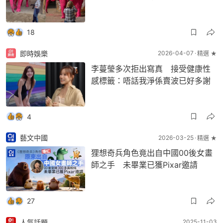
18
即時娛樂
2026-04-07
精選 ★
李蔓瑩多次拒出寫真 接受健康性
感標籤：唔話我淨係賣波已好多謝
4
藝文中國
2026-03-25
精選 ★
狸想奇兵角色竟出自中國00後女畫
師之手 未畢業已獲Pixar邀請
27
人氣話題
2025-11-03