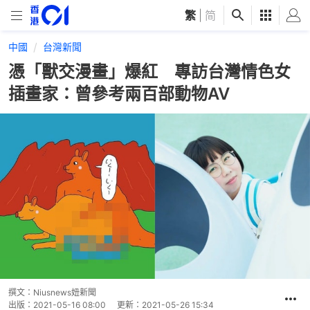
繁
|
简
中國
台灣新聞
憑「獸交漫畫」爆紅 專訪台灣情色女
插畫家：曾參考兩百部動物AV
撰文：
Niusnews妞新聞
出版：
2021-05-16 08:00
更新：
2021-05-26 15:34