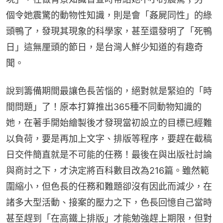
個令她震驚的動物性知識，則是會「姦屍同性」的綠
頭鴨了，發現其現象的科學家，甚至還發明了「死鴨
日」這無厘頭的節日，是台灣人鮮少知道的有趣奇
聞。
說到籌備期間最讓色長苦惱的，絕對就是緊迫的「時
間問題」了！原本打算推出365種不同動物知識的
她，在著手開始繪製後才發現當初設立的目標已經難
以負荷，要是再加上文字、排版等程序，要趕在截稿
日交件簡直就是不可能的任務！最後在與出版社討論
與商討之下，才決定將百科數目改為216篇。雖然範
圍縮小，但色長的任務和難題卻沒有因此而減少，在
諸多大型活動、接案的壓力之下，色長回憶自己當時
甚至趕到「在高鐵上排版」才能勉強趕上期限，但對