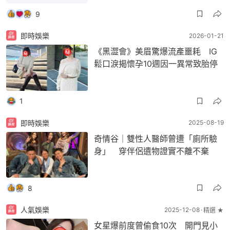
9
即時娛樂
2026-01-21
《黑澀會》美眉驚爆流產噩耗 IG
鬆口淚揭懷孕10週因一異常致胎停
1
即時娛樂
2025-08-19
奇情谷｜雙性人醫師曾遭「廁所驗
身」 穿伴侶遺物證實不離不棄
8
人氣娛樂
2025-12-08
精選 ★
女星爆前度曾偷食10次 開門見小