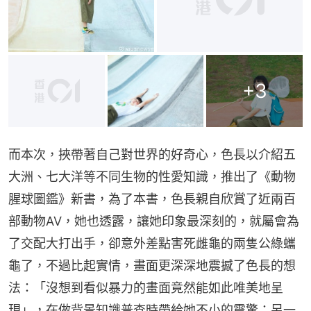
+
3
而本次，挾帶著自己對世界的好奇心，色長以介紹五
大洲、七大洋等不同生物的性愛知識，推出了《動物
腥球圖鑑》新書，為了本書，色長親自欣賞了近兩百
部動物AV，她也透露，讓她印象最深刻的，就屬會為
了交配大打出手，卻意外差點害死雌龜的兩隻公綠蠵
龜了，不過比起實情，畫面更深深地震撼了色長的想
法：「沒想到看似暴力的畫面竟然能如此唯美地呈
現」，在做背景知識普查時帶給她不小的震驚；另一