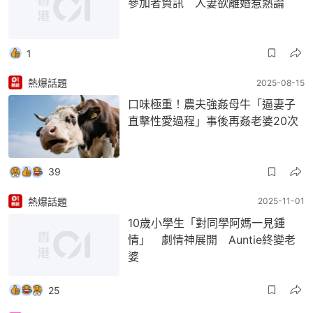
參加者資訊 人妻欲離婚惹熱論
1
熱爆話題
2025-08-15
口味極重！農夫強姦母牛「逼妻子
直擊性愛過程」事後再姦老婆20次
39
熱爆話題
2025-11-01
10歲小學生「對同學阿媽一見鍾
情」 劇情神展開 Auntie終變老
婆
25