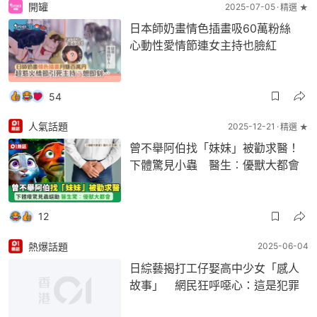
開罐
2025-07-05
精選 ★
日本師奶畫情色插畫吸60萬粉絲
心動性愛情節連女主持也臉紅
54
人氣話題
2025-12-21
精選 ★
曾不舉阿伯找「妹妹」被勸求醫！
下體驚見小蟲 醫生︰優獸大都會
12
熱爆話題
2025-06-04
日綜藝揭打工仔娶高中少女「感人
故事」 網民狂呼噁心：這是犯罪