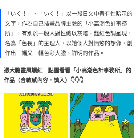
「いく！」、「いく！」以一段日文中帶有性暗示的
文字，作為自己插畫品牌主題的「小高潮色計事務
所」，有別於一般人對性總以灰暗、豔紅色調呈現，
名為「色長」的主理人，以她個人對情慾的想像，創
作出一幅又一幅色彩大膽、鮮明的作品。
憑大膽畫風爆紅　點圖看看「小高潮色計事務所」的
作品（含敏感內容，慎入）👇👇👇