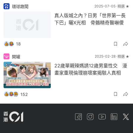
環球趣聞
2025-07-05
精選 ★
真人版城之內？日男「世界第一長
下巴」曬X光相 骨骼精奇醫嚇傻
18
開罐
2025-02-28
精選 ★
22歲單親辣媽誘12歲男童性交 漫
畫家重現倫理崩壞案揭駭人真相
152