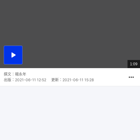
播
放
1:09
總
影
共
片
時
撰文：
楊永年
間
出版：
2021-06-11 12:52
更新：
2021-06-11 15:28