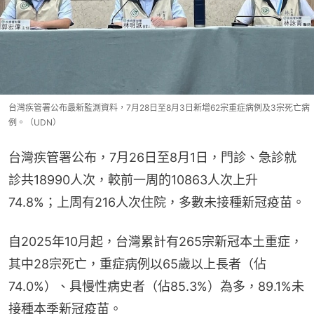
台灣疾管署公布最新監測資料，7月28日至8月3日新增62宗重症病例及3宗死亡病
例。（UDN）
台灣疾管署公布，7月26日至8月1日，門診、急診就
診共18990人次，較前一周的10863人次上升
74.8%；上周有216人次住院，多數未接種新冠疫苗。
自2025年10月起，台灣累計有265宗新冠本土重症，
其中28宗死亡，重症病例以65歲以上長者（佔
74.0%）、具慢性病史者（佔85.3%）為多，89.1%未
接種本季新冠疫苗。