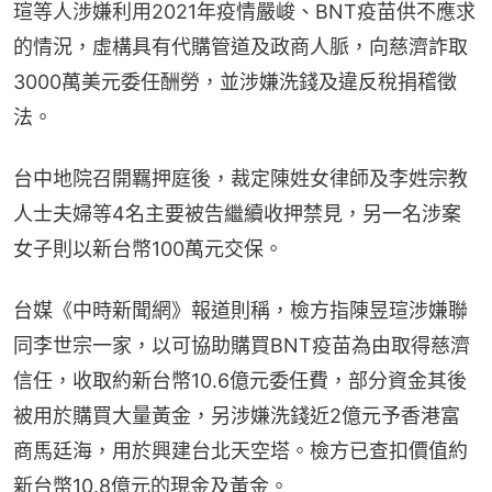
瑄等人涉嫌利用2021年疫情嚴峻、BNT疫苗供不應求
的情況，虛構具有代購管道及政商人脈，向慈濟詐取
3000萬美元委任酬勞，並涉嫌洗錢及違反稅捐稽徵
法。
台中地院召開羈押庭後，裁定陳姓女律師及李姓宗教
人士夫婦等4名主要被告繼續收押禁見，另一名涉案
女子則以新台幣100萬元交保。
台媒《中時新聞網》報道則稱，檢方指陳昱瑄涉嫌聯
同李世宗一家，以可協助購買BNT疫苗為由取得慈濟
信任，收取約新台幣10.6億元委任費，部分資金其後
被用於購買大量黃金，另涉嫌洗錢近2億元予香港富
商馬廷海，用於興建台北天空塔。檢方已查扣價值約
新台幣10.8億元的現金及黃金。