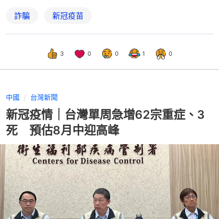
詐騙
新冠疫苗
3
0
0
1
0
中國
台灣新聞
新冠疫情｜台灣單周急增62宗重症、3
死 預估8月中迎高峰