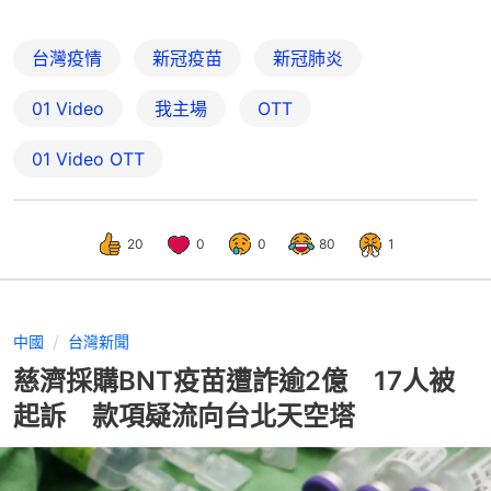
台灣疫情
新冠疫苗
新冠肺炎
01 Video
我主場
OTT
01‌ ‌Video‌ ‌OTT
20
0
0
80
1
中國
台灣新聞
慈濟採購BNT疫苗遭詐逾2億 17人被
起訴 款項疑流向台北天空塔