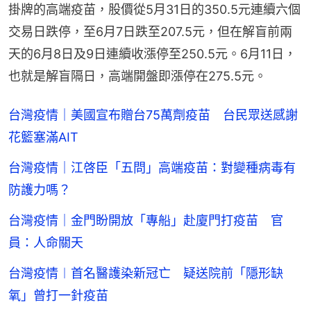
掛牌的高端疫苗，股價從5月31日的350.5元連續六個
交易日跌停，至6月7日跌至207.5元，但在解盲前兩
天的6月8日及9日連續收漲停至250.5元。6月11日，
也就是解盲隔日，高端開盤即漲停在275.5元。
台灣疫情｜美國宣布贈台75萬劑疫苗 台民眾送感謝
花籃塞滿AIT
台灣疫情｜江啓臣「五問」高端疫苗：對變種病毒有
防護力嗎？
台灣疫情｜金門盼開放「專船」赴廈門打疫苗 官
員：人命關天
台灣疫情︱首名醫護染新冠亡 疑送院前「隱形缺
氧」曾打一針疫苗