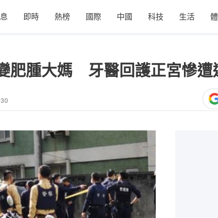
息
即時
熱榜
國際
中國
科技
生活
體
變肥腫大媽 牙醫回護正宮慘遭
:30