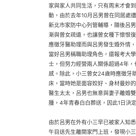
家與家人共同生活，只有周末才會到
動，由於去年10月呂男曾在同居處
新北市家防中心列管輔導，隨後呂男
漸與曾女疏遠，也讓曾女種下懷恨復
應徵牙醫助理而與呂男發生婚外情，
當好呂男稱職助理角色，還報考大學
士，但努力經營兩人關係超過4年，
感。除此，小三曾女24歲時應徵牙
床，當時她是面容姣好、身材曼妙的
醫生太太，呂男也無意與妻子離婚雙
腫，4年青春白白葬送，因此1日決
由於呂男在外有小三早已被家人知悉
午目送先生離開家門上班，發現小三