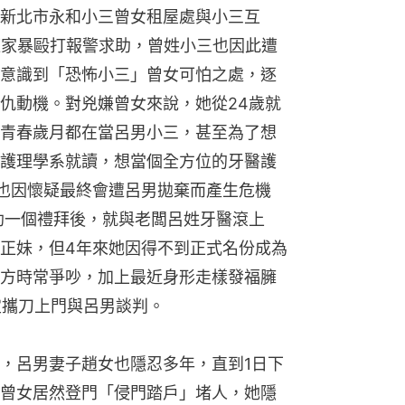
新北市永和小三曾女租屋處與小三互
遭家暴毆打報警求助，曾姓小三也因此遭
意識到「恐怖小三」曾女可怕之處，逐
仇動機。對兇嫌曾女來說，她從24歲就
青春歲月都在當呂男小三，甚至為了想
護理學系就讀，想當個全方位的牙醫護
也因懷疑最終會遭呂男拋棄而產生危機
助一個禮拜後，就與老闆呂姓牙醫滾上
正妹，但4年來她因得不到正式名份成為
方時常爭吵，加上最近身形走樣發福臃
定攜刀上門與呂男談判。
，呂男妻子趙女也隱忍多年，直到1日下
曾女居然登門「侵門踏戶」堵人，她隱