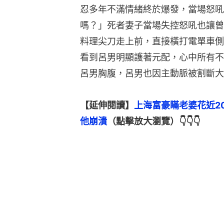
忍多年不滿情緒終於爆發，當場怒吼
嗎？」死者妻子當場失控怒吼也讓曾
料理尖刀走上前，直接橫打電單車側
看到呂男明顯護著元配，心中所有不
呂男胸腹，呂男也因主動脈被割斷大
【延伸閱讀】
上海富豪瞞老婆花近2
他崩潰
（點擊放大瀏覽）👇👇👇