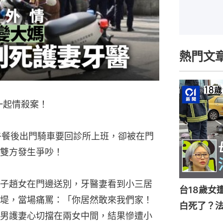
熱門文
一起情殺案！
午餐後出門騎車要回診所上班，卻被在門
雙方發生爭吵！
子趙女在門邊送別，牙醫妻看到小三居
台18歲女
堤，當場痛罵：「你居然敢來我們家！
白死了？
男護妻心切擋在兩女中間，結果慘遭小