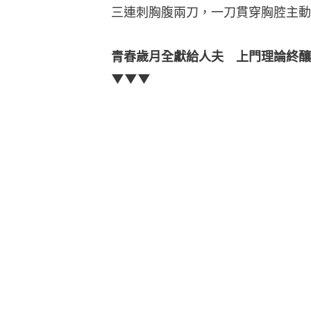
三連刺胸腹兩刀，一刀貫穿胸腔主動
青春歲月全獻給人夫　上門理論終釀
▼▼▼