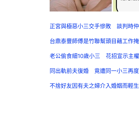
正宮與極惡小三交手慘敗 談判時仲
台鼎泰豐師傅是竹聯幫頭目藉工作掩
老公偷食細10歲小三 花招宣示主
同出軌前夫復婚 竟遭同一小三再度
不捨好友因有夫之婦介入婚姻而輕生