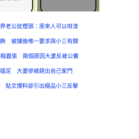
畀老公掟煙頭：原來人可以咁渣
飾 被捕後唯一要求與小三有關
權極囂張 兩個原因大婆反被公審
插足 大婆慘被趕出自己家門
 貼文爆料卻引出極品小三反擊