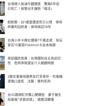
台灣婦人偷滷牛腱遭逮 驚揭6年前
已死亡！檢警出手讓她「復活」
剴剴案︱台1歲童遭虐死引公憤 保母
終審判囚終身、保母妹囚18年
台灣小羊卡牌社爆捲7千萬走佬 有玩
家花15萬買Pokémon卡血本無歸
美前國防官員：台灣國防自主具迫切
性 危時爭取盟友介入關鍵時間
2歲女童被母親男友打至骨折、吹風機
燙傷口虐死 法醫：應判死刑
台42歲網紅牙醫心梗驟逝 妻子揭生
前最後｢求救訊號｣：遺憾沒聽懂