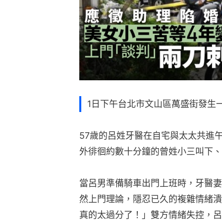
1日下午台北市文山區萬盛街發生
57歲的呂姓牙醫在自宅與太太共進
外徘徊約數十分鐘的曾姓小三叫下、
當呂男準備騎車出門上班時，牙醫妻
然上門理論，隱忍已久的複雜情緒潰
真的太過分了！」雙方情緒失控，呂