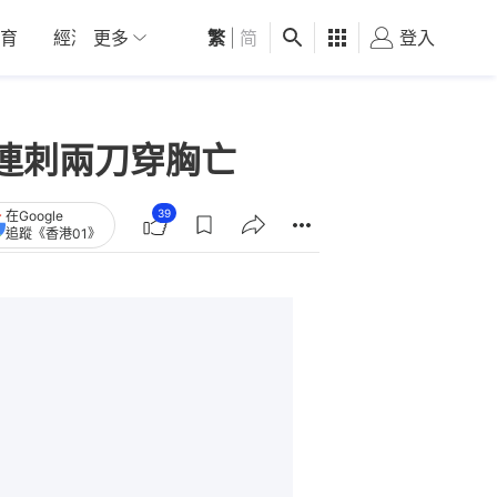
育
經濟
更多
01深圳
繁
觀點
|
简
健康
好食玩飛
登入
女
連刺兩刀穿胸亡
39
在Google
追蹤《香港01》