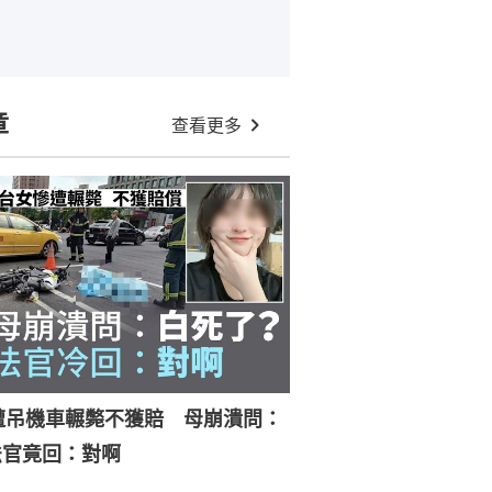
章
查看更多
遭吊機車輾斃不獲賠 母崩潰問：
法官竟回：對啊