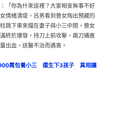
：「你為什來這裡？大家相安無事不好
女情緒潰堤，呂男看到曾女掏出預藏的
柱跳下車來擋在妻子與小三中間，曾女
滿終於爆發，持刀上前攻擊，兩刀捅進
量出血，送醫不治而遇害。
000萬包養小三　還生下3孩子　真相讓