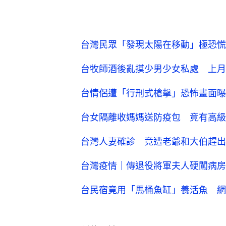
台灣民眾「發現太陽在移動」極恐慌
台牧師酒後亂摸少男少女私處 上月
台情侶遭「行刑式槍擊」恐怖畫面曝
台女隔離收媽媽送防疫包 竟有高級
台灣人妻確診 竟遭老爺和大伯趕出
台灣疫情｜傳退役將軍夫人硬闖病房
台民宿竟用「馬桶魚缸」養活魚 網