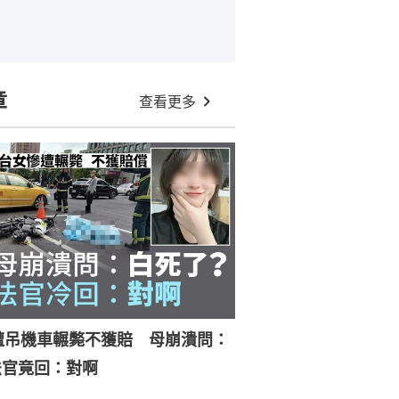
章
查看更多
遭吊機車輾斃不獲賠 母崩潰問：
法官竟回：對啊