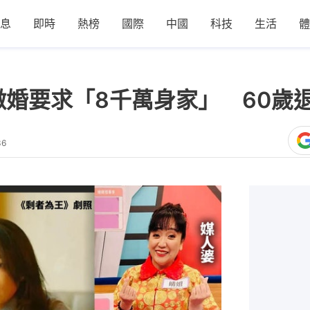
息
即時
熱榜
國際
中國
科技
生活
體
徵婚要求「8千萬身家」 60歲
36