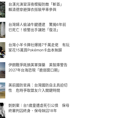
台漢光演習深夜模擬防敵「斬首」
賴清德穿避彈衣搭裝甲車參與
台灣婦人偷滷牛腱遭逮 驚揭6年前
已死亡！檢警出手讓她「復活」
台灣小羊卡牌社爆捲7千萬走佬 有玩
家花15萬買Pokémon卡血本無歸
伊朗戰爭耗損美軍彈藥 美智庫警告
2027年台海恐現「脆弱窗口期」
美前國防官員：台灣國防自主具迫切
性 危時爭取盟友介入關鍵時間
剴剴案︱台1歲童遭虐死引公憤 保母
終審判囚終身、保母妹囚18年