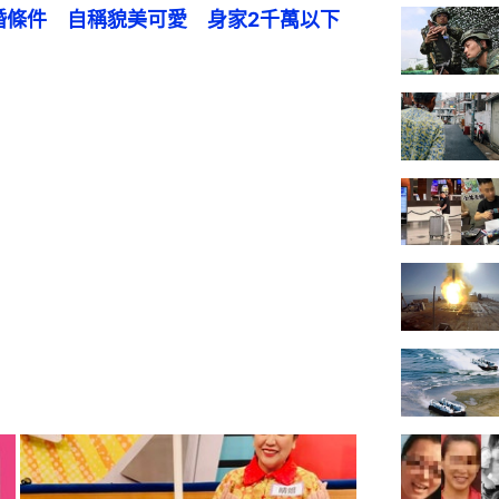
婚條件　自稱貌美可愛　身家2千萬以下