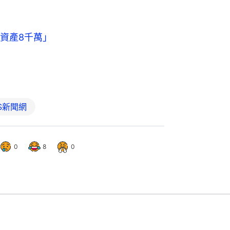
資產8千萬」
BS新聞網
0
8
0