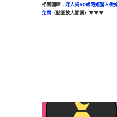
相關圖輯：
媒人揭50歲阿嬸驚人徵
免問
（點圖放大閱讀）▼▼▼