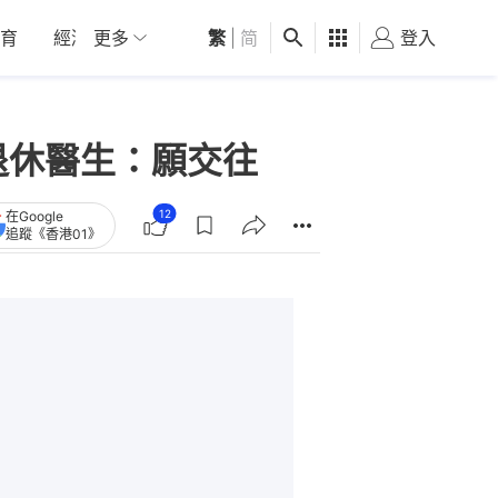
育
經濟
更多
01深圳
繁
觀點
|
简
健康
好食玩飛
登入
女
退休醫生：願交往
12
在Google
追蹤《香港01》