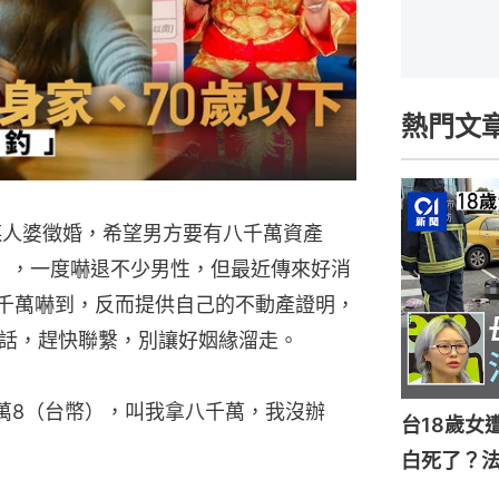
熱門文
媒人婆徵婚，希望男方要有八千萬資產
），一度嚇退不少男性，但最近傳來好消
8千萬嚇到，反而提供自己的不動產證明，
話，趕快聯繫，別讓好姻緣溜走。
萬8（台幣），叫我拿八千萬，我沒辦
台18歲女
白死了？