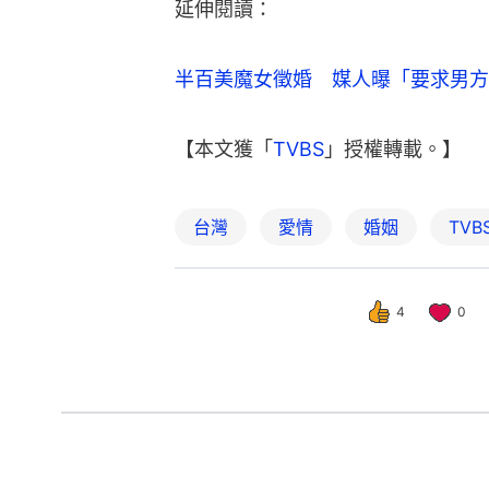
延伸閱讀：
半百美魔女徵婚　媒人曝「要求男方
【本文獲「
TVBS
」授權轉載。】
台灣
愛情
婚姻
TV
4
0