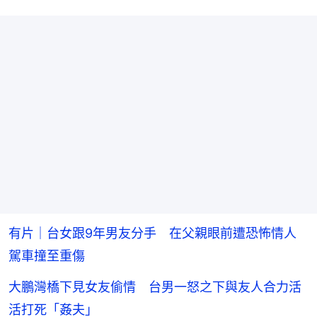
有片｜台女跟9年男友分手 在父親眼前遭恐怖情人
駕車撞至重傷
大鵬灣橋下見女友偷情 台男一怒之下與友人合力活
活打死「姦夫」