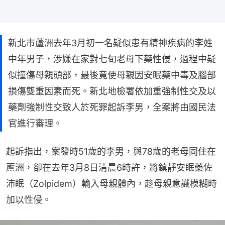
新北市蘆洲去年3月初一名疑似患有精神疾病的李姓
中年男子，涉嫌在家對七旬老母下藥性侵，過程中疑
似撞傷母親頭部，最後竟使母親因安眠藥中毒及腦部
損傷雙重因素而死。新北地檢署依加重強制性交及以
藥劑強制性交致人於死罪起訴李男，全案將由國民法
官進行審理。
起訴指出，案發時51歲的李男，與78歲的老母同住在
蘆洲，卻在去年3月8日清晨6時許，將鎮靜安眠藥佐
沛眠（Zolpidem）輸入母親體內，趁母親意識模糊時
加以性侵。