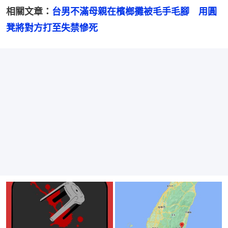
相關文章：
台男不滿母親在檳榔攤被毛手毛腳　用圓
凳將對方打至失禁慘死