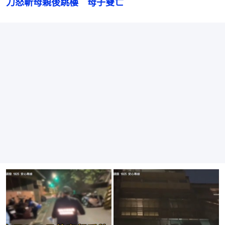
刀怒斬母親後跳樓　母子雙亡