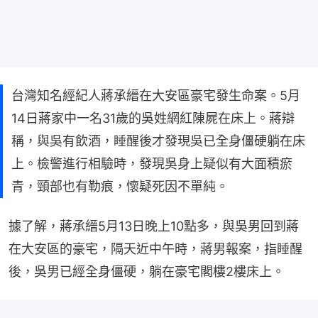
台灣知名經紀人蔣承縉在大安區豪宅發生命案。5月
14日蔣家中一名31歲的吳姓網紅陳屍在床上。蔣辯
稱，與吳有飲酒，睡醒後才發現吳已全身僵硬躺在床
上。檢警進行相驗時，發現吳身上疑似有大面積瘀
青，頸部也有勒痕，懷疑死因不單純。
據了解，蔣承縉5月13日晚上10點多，與吳男回到蔣
在大安區的豪宅，隔天近中午時，蔣男報案，指睡醒
後，吳男已經全身僵硬，躺在豪宅閣樓2樓床上。