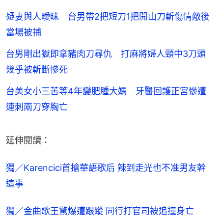
疑妻與人曖昧 台男帶2把短刀1把開山刀斬傷情敵後
當場被捕
台男剛出獄即拿豬肉刀尋仇 打麻將婦人頸中3刀頭
幾乎被斬斷慘死
台美女小三苦等4年變肥腫大媽 牙醫回護正宮慘遭
連刺兩刀穿胸亡
延伸閱讀：
獨／Karencici首搶華語歌后 辣到走光也不准男友幹
這事
獨／金曲歌王驚爆遭跟蹤 同行打官司被追撞身亡