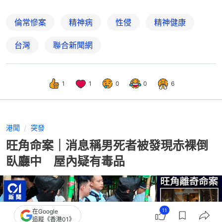
倫常慘案
精神病
性侵
精神健康
台灣
聯合新聞網
1
1
0
0
6
港聞
突發
旺角命案｜消息稱男死者被發現赤裸倒
臥廳中 屋內疑有毒品
11
在Google
追蹤《香港01》