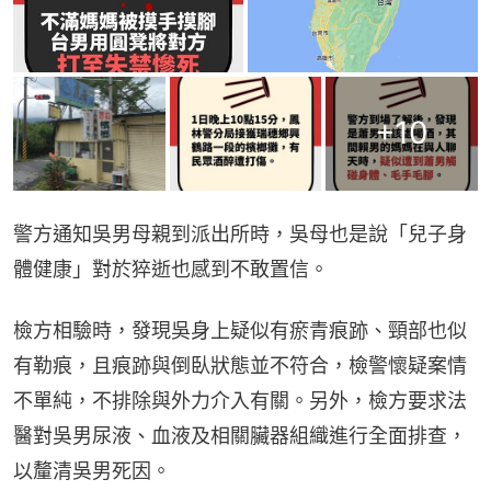
+
10
警方通知吳男母親到派出所時，吳母也是說「兒子身
體健康」對於猝逝也感到不敢置信。
檢方相驗時，發現吳身上疑似有瘀青痕跡、頸部也似
有勒痕，且痕跡與倒臥狀態並不符合，檢警懷疑案情
不單純，不排除與外力介入有關。另外，檢方要求法
醫對吳男尿液、血液及相關臟器組織進行全面排查，
以釐清吳男死因。