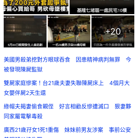
+
20
美國男殺弟挖對方眼球吞食 因患精神病判無罪 今
被發現陳屍監獄
雙屍家庭慘案！台21歲夫妻失聯陳屍床上 4個月大
女嬰伴屍2天生還
綠帽夫揭妻偷食親侄 好言相勸反慘遭滅口 狠妻夥
同家屬電擊毒殺
廣西21歲孖女1死1重傷 妹妹前男友涉案 事前公安