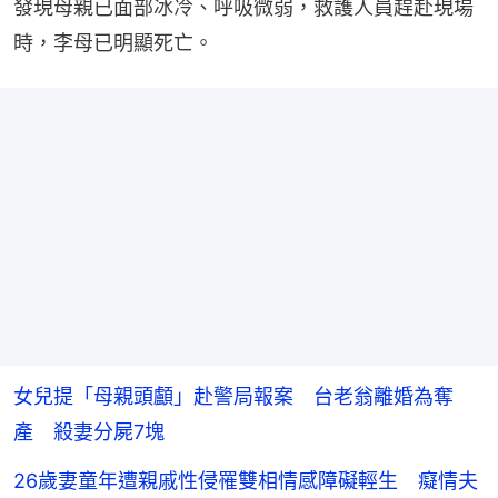
發現母親已面部冰冷、呼吸微弱，救護人員趕赴現場
時，李母已明顯死亡。
女兒提「母親頭顱」赴警局報案 台老翁離婚為奪
產 殺妻分屍7塊
26歲妻童年遭親戚性侵罹雙相情感障礙輕生 癡情夫