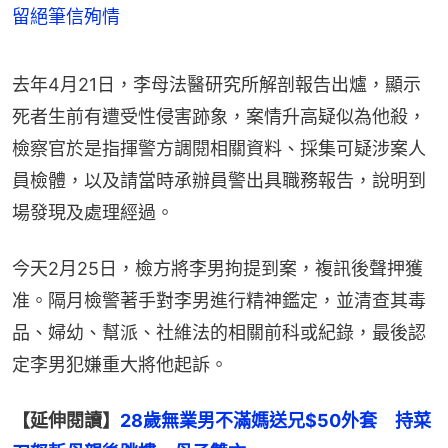
留絕筆信殉情
去年4月21日，李母法醫研究所解剖報告出爐，顯示
死者生前有遭受性侵害跡象，案情升高疑似為他殺，
檢察官於是指揮警方調閱相關資料、採集可疑涉案人
員檢體，以及請當時承辦員警出具職務報告，說明到
場發現及處理經過。
今天2月25日，檢方將李男拘提到案，複訊後聲押獲
准。隔月檢警著手對李男進行精神鑑定，並清查其毒
品、婦幼、幫派、社維法的相關前科或紀錄，最後認
定李男犯嫌重大將他起訴。
【延伸閱讀】
28歲無業男不滿媽送兄$50外套　持菜