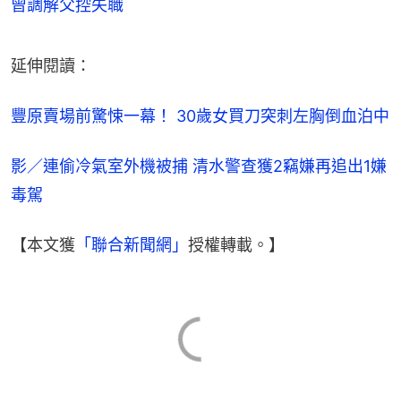
曾調解父控失職
延伸閱讀：
豐原賣場前驚悚一幕！ 30歲女買刀突刺左胸倒血泊中
影／連偷冷氣室外機被捕 清水警查獲2竊嫌再追出1嫌
毒駕
【本文獲
「聯合新聞網」
授權轉載。】