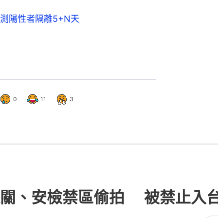
測陽性者隔離5+N天
0
11
3
關、安檢禁區偷拍 被禁止入台