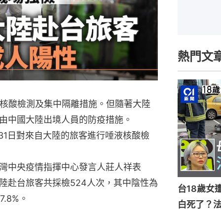
熱門文
地核酸檢測及集中隔離措施。但隨著大陸
由中國大陸出境人員的防疫措施。
31日對來自大陸的旅客進行唾液核酸檢
，台灣中央疫情指揮中心發言人莊人祥表
陸赴台旅客共採檢524人次，其中陰性為
台18歲女
.8%。
白死了？