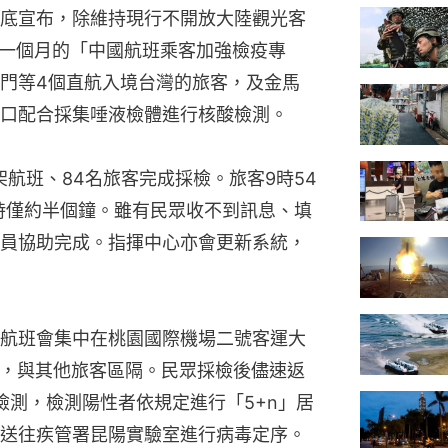
底宣布，除維持現行不開放大陸觀光客
期一個月的「中國航班乘客加強檢疫專
門等4個直航入境台灣的旅客，及金馬
口配合採集唾液檢體進行核酸檢測。
航班、84名旅客完成採檢。旅客9時54
用時僅約半個鐘。雖有民眾收不到訊息、填
員協助完成。指揮中心亦會更新系統，
航班會集中在桃園國際機場二號客運大
採檢，與其他旅客區隔。民眾採檢後儘速返
檢測，檢測陽性者依規定進行「5+n」居
送往疾管署昆陽實驗室進行病毒定序。