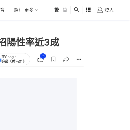
育
經濟
更多
01深圳
繁
觀點
|
简
健康
好食玩飛
登入
女
招陽性率近3成
31
在Google
追蹤《香港01》