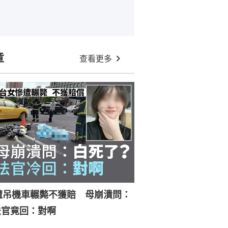
章
查看更多
遭吊機車輾斃不獲賠 母崩潰問：
法官竟回：對啊