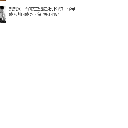
剴剴案︱台1歲童遭虐死引公憤 保母
終審判囚終身、保母妹囚18年