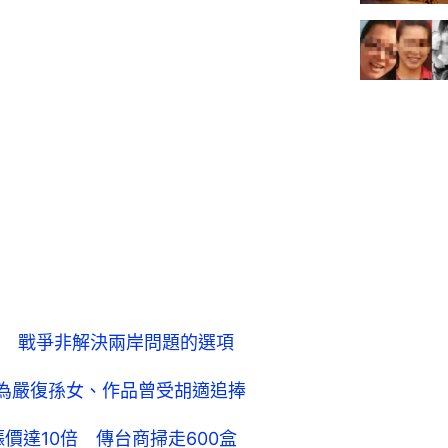
 戰爭非解決兩岸問題的選項
 為嚴復孫女、作品曾受胡適追捧
價達10倍 傳台商掃走600盒