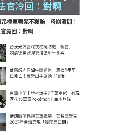
遭吊機車輾斃不獲賠 母崩潰問：
法官竟回：對啊
台漢光演習深夜模擬防敵「斬首」
賴清德穿避彈衣搭裝甲車參與
台灣婦人偷滷牛腱遭逮 驚揭6年前
已死亡！檢警出手讓她「復活」
台灣小羊卡牌社爆捲7千萬走佬 有玩
家花15萬買Pokémon卡血本無歸
伊朗戰爭耗損美軍彈藥 美智庫警告
2027年台海恐現「脆弱窗口期」