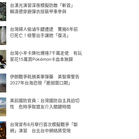
台漢光演習深夜模擬防敵「斬首」
賴清德穿避彈衣搭裝甲車參與
台灣婦人偷滷牛腱遭逮 驚揭6年前
已死亡！檢警出手讓她「復活」
台灣小羊卡牌社爆捲7千萬走佬 有玩
家花15萬買Pokémon卡血本無歸
伊朗戰爭耗損美軍彈藥 美智庫警告
2027年台海恐現「脆弱窗口期」
美前國防官員：台灣國防自主具迫切
性 危時爭取盟友介入關鍵時間
台灣宣布8月舉行首次模擬戰爭「斷
網」演習 台北台中網絡將受限