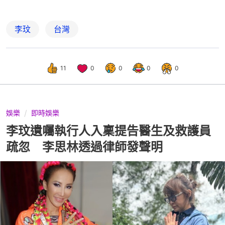
李玟
台灣
11
0
0
0
0
娛樂
即時娛樂
李玟遺囑執行人入稟提告醫生及救護員
疏忽 李思林透過律師發聲明