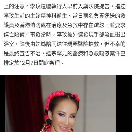
上的注意。李玟遺囑執行人早前入稟法院提告，指控
李玟生前的主診精神科醫生、當日兩名負責運送的救
護員及香港消防處在治療及急救中存在疏忽，並要求
傷亡賠償。事發當時，李玟被外傭發現手部流血衝出
浴室，隨後由姊姊陪同送往瑪麗醫院搶救，但不幸的
是最終宣告不治，這宗罕見的醫療和急救疏忽案件已
排定於12月7日開庭審理。