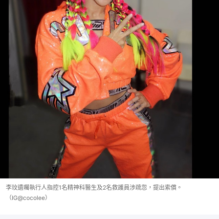
李玟遺囑執行人指控1名精神科醫生及2名救護員涉疏忽，提出索償。
（IG@cocolee）