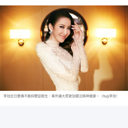
李玟近日驚傳不敵抑鬱症輕生，事件讓大眾更加關注精神健康。（fb@李玟）