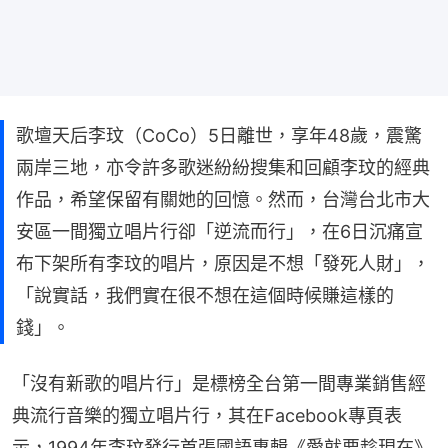
歌壇天后李玟（CoCo）5日離世，享年48歲，震驚
兩岸三地，亦令許多歌迷紛紛搜集和回顧李玟的經典
作品，希望保留有關她的回憶。然而，台灣台北市大
安區一間獨立唱片行卻「逆流而行」，在6日沉痛宣
布下架所有李玟的唱片，原因是不想「發死人財」，
「說實話，我們實在很不想在這個時候賺這樣的
錢」。
「沒有新歌的唱片行」是標榜全台第一間專業銷售經
典流行音樂的獨立唱片行，其在Facebook專頁表
示，1994年李玟發行首張國語專輯《愛就要趁現在》