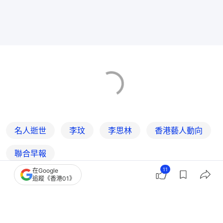
名人逝世
李玟
李思林
香港藝人動向
聯合早報
11
在Google
追蹤《香港01》
10
0
3
3
4