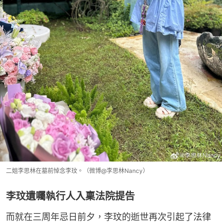
二姐李思林在墓前悼念李玟。（微博@李思林Nancy）
李玟遺囑執行人入稟法院提告
而就在三周年忌日前夕，李玟的逝世再次引起了法律