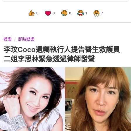
0
0
0
1
7
娛樂
即時娛樂
李玟Coco遺囑執行人提告醫生救護員
二姐李思林緊急透過律師發聲