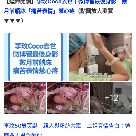
【延伸閲讀】
李玟Coco去世｜微博留最後身影　數
月前躺牀「痛苦表情」惹心疼
（點圖放大瀏覽
▼▼▼）
+
12
李玟50歲冥誕 親人與粉絲共聚 二姐真情告白：這
麼多人思念著你