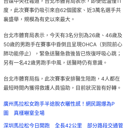
台媒中央社報道，台北市體育局表示，即便低溫僅11
度，此次賽事仍吸引來自62個國家、近3萬名選手共
襄盛舉，規模為有史以來最大。
台北市體育局表示，今天有3名分別為26歲、46歲及
50歲的男跑手在賽事中昏倒且呈現OHCA（到院前心
肺功能停止），緊急送醫急救後皆已恢復呼吸心跳；
另有一名42歲男跑手中風，送醫時仍有意識。
台北市體育局指，此次賽事安排醫生陪跑，4人都在
最短時間內獲得救護人員協助，目前狀況皆有好轉。
廣州馬拉松女跑手半途脫衣曬性感！網民踢爆為P
圖 真樣嚇窒全場
深圳馬拉松今日開跑 全長42公里 部分路段交通管