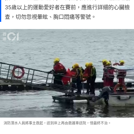
35歲以上的運動愛好者在賽前，應進行詳細的心臟檢
查，切勿忽視暈眩、胸口悶痛等警號。
消防潛水人員將事主救起，送到岸上再由救護車送院，惜最終不治。