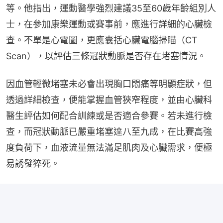
等。他指出，運動醫學強烈建議35至60歲年齡組別人
士，在參加康樂運動或賽事前，應進行詳細的心臟檢
查。不單是心電圖，更應囊括心臟電腦掃瞄（CT 
Scan），以評估三條冠狀動脈是否存在堵塞情況。
因血管輕微堵塞未必會出現胸口悶痛等明顯症狀，但
透過詳細檢查，便能掌握血管狹窄程度，並由心臟科
醫生評估如何配合訓練或是否適合參賽。若未進行檢
查，而冠狀動脈已嚴重堵塞達八至九成，在比賽高強
度負荷下，血液流量無法滿足肌肉及心臟需求，便極
易誘發猝死。