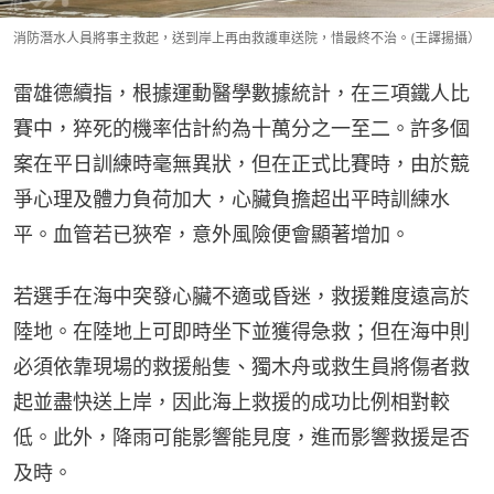
消防潛水人員將事主救起，送到岸上再由救護車送院，惜最終不治。(王譯揚攝）
雷雄德續指，根據運動醫學數據統計，在三項鐵人比
賽中，猝死的機率估計約為十萬分之一至二。許多個
案在平日訓練時毫無異狀，但在正式比賽時，由於競
爭心理及體力負荷加大，心臟負擔超出平時訓練水
平。血管若已狹窄，意外風險便會顯著增加。
若選手在海中突發心臟不適或昏迷，救援難度遠高於
陸地。在陸地上可即時坐下並獲得急救；但在海中則
必須依靠現場的救援船隻、獨木舟或救生員將傷者救
起並盡快送上岸，因此海上救援的成功比例相對較
低。此外，降雨可能影響能見度，進而影響救援是否
及時。