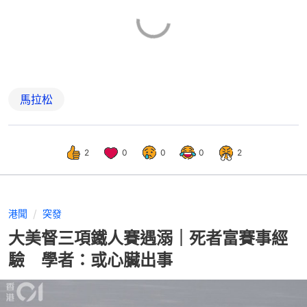
馬拉松
2
0
0
0
2
港聞
突發
大美督三項鐵人賽遇溺｜死者富賽事經
驗 學者：或心臟出事