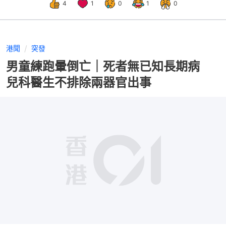
4
1
0
1
0
港聞
突發
男童練跑暈倒亡｜死者無已知長期病
兒科醫生不排除兩器官出事