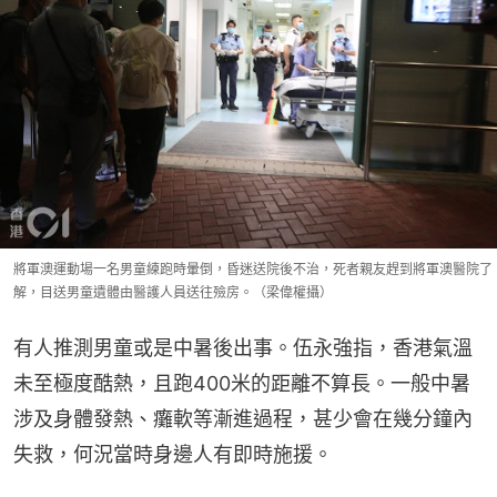
將軍澳運動場一名男童練跑時暈倒，昏迷送院後不治，死者親友趕到將軍澳醫院了
解，目送男童遺體由醫護人員送往殮房。（梁偉權攝）
有人推測男童或是中暑後出事。伍永強指，香港氣溫
未至極度酷熱，且跑400米的距離不算長。一般中暑
涉及身體發熱、癱軟等漸進過程，甚少會在幾分鐘內
失救，何況當時身邊人有即時施援。