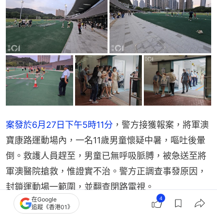
案發於6月27日下午5時11分
，警方接獲報案，將軍澳
寶康路運動場內，一名11歲男童懷疑中暑，嘔吐後暈
倒。救護人員趕至，男童已無呼吸脈膊，被急送至將
軍澳醫院搶救，惟證實不治。警方正調查事發原因，
封鎖運動場一範圍，並翻查閉路電視。
4
在Google
追蹤《香港01》
現場消息指，男童姓曾，過往身體健康、沒有已知長