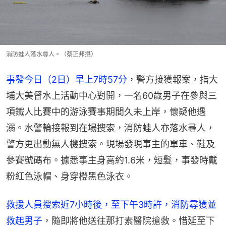
消防蛙人落水尋人。（蔡正邦攝）
事發今日（2日）早上7時57分
，警方接獲報案，指大
埔大美督水上活動中心對開，一名60歲男子在參與三
項鐵人比賽中的游泳賽事期間久未上岸，懷疑他遇
溺。水警輪接報到在場搜索，消防蛙人亦落水尋人，
警方更出動無人機搜索。現場發現事主的單車、鞋及
參賽號碼布。據悉事主身高約1.6米，短髮，事發時戴
粉紅色泳帽、身穿橙黑色泳衣。
救援人員搜索近7小時後，至下午3時許，消防尋獲並
救起男子
，隨即將他送往那打素醫院搶救。惜延至下