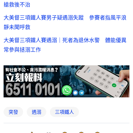
搶救後不治
大美督三項鐵人賽男子疑遇溺失蹤 參賽者指風平浪
靜未聞呼救
大美督三項鐵人賽遇溺｜死者為退休水警 體能優異
常參與拯溺工作
突發
遇溺
三項鐵人