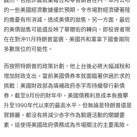
誠然，包括非農就業報告和零售銷售在內，本月公布
的一些美國經濟數據優於預期，令市場對經濟硬著陸
的擔憂有所消減，造成美債的拋售。另一方面，最近
的美債拋售可能還反映了華爾街的轉向，即投資者現
在在對沖11月特朗普當選、美國共和黨拿下國會兩院
多數席位的可能性。
而按照特朗普的政策計劃，他上台後必將大幅減稅和
增加財政支出。當前美國債券本就面臨著供過於求的
挑戰：美國財政部為填補政府赤字而持續發行新債
券。截至9月份的財年中，美國債務利息成本負擔攀
升至1990年代以來的最高水平。但無論是特朗普還是
賀錦麗，都沒有將減少赤字作為競選活動的關鍵要
素，這使得美國政府債務成為市場關注的主要風險。