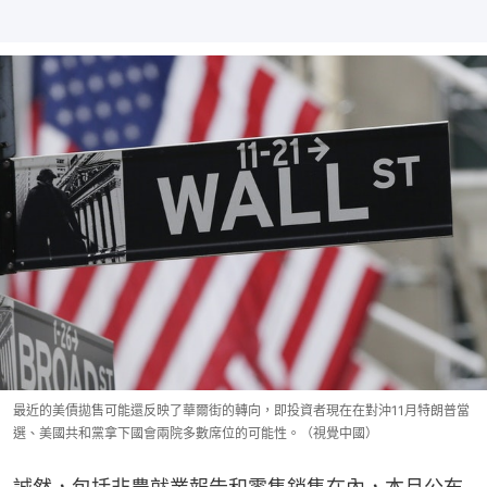
最近的美債拋售可能還反映了華爾街的轉向，即投資者現在在對沖11月特朗普當
選、美國共和黨拿下國會兩院多數席位的可能性。（視覺中國）