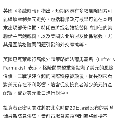
英國《金融時報》指出，短期內還有多項風險因素可
能繼續壓制美元走勢，包括聯邦政府最早可能在本週
末出現部份停擺、特朗普將提名誰接替即將卸任的美
聯儲主席鮑威爾，以及美國與北約盟友關係緊張，尤
其是圍繞格陵蘭問題引發的外交摩擦等。
英國巴克萊銀行高級外匯策略師法爾馬基斯（Lefteris 
Farmakis）表示，格陵蘭問題重新點燃了美元的風險
溢價，二戰後建立起的國際秩序被顛覆，從長期來看
對美元存在不利影響，這會促使投資者減少美元資產
配置，或對美元敞口進行對沖。
投資者正密切關注將於北京時間29日淩晨公布的美聯
儲最新議息決議，當前市場普遍預期利率將維持不