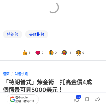
特朗普
美匯指數
6
0
0
11
0
經濟
財經快訊
「特朗普式」煉金術 托高金價4成 一
個情景可見5000美元！
45
在Google
追蹤《香港01》