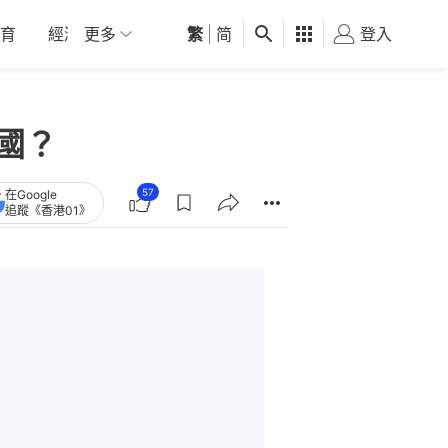
育
經濟
更多
01深圳
繁
觀點
|
简
健康
好食玩飛
登入
女
國？
57
在Google
追蹤《香港01》