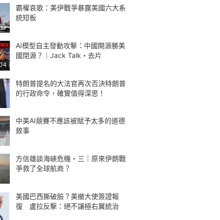
霸權哀歌：美伊戰爭暴露美國六大系
統短板
AI模型自主發動攻擊：中國開源勝美
國閉源？｜Jack Talk・去片
:04
特朗普提名的大法官再次否決特朗普
的行政命令，確實值得深思！
中美AI競賽不應該被賦予太多的道德
敘事
方信雄談海峽危機・三｜原來伊朗戰
爭救了全球航商？
美國巴西撕破臉？美撤大使簽證報
復 盧拉反擊：絕不讓極右翼統治