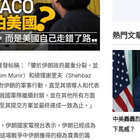
熱門文
朗普發帖稱：「鑒於伊朗政府嚴重分裂，並
 Munir）和總理謝里夫（Shehbaz
暫停對伊朗的軍事行動，直至其領導人和代表
我國軍隊繼續封鎖，並在其他所有方面
至其提交方案並最終達成一致為止。」
中美轟轟
，伊朗國家電視台表示，伊朗已經成為
下馬威？
這場戰爭中伊朗獲得的極為寶貴的籌