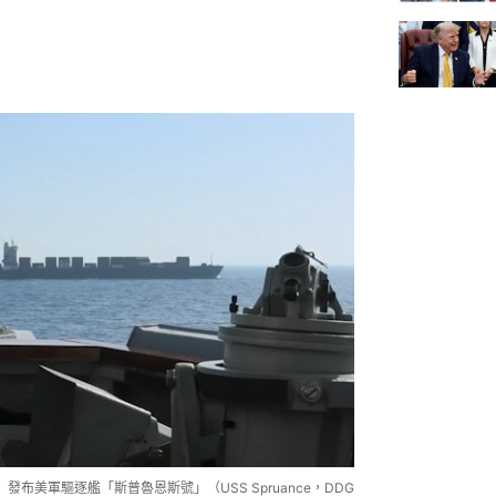
）發布美軍驅逐艦「斯普魯恩斯號」（USS Spruance，DDG