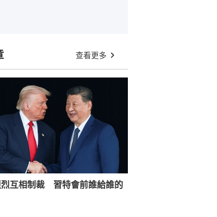
章
查看更多
烈烈互相制裁 習特會前誰給誰的