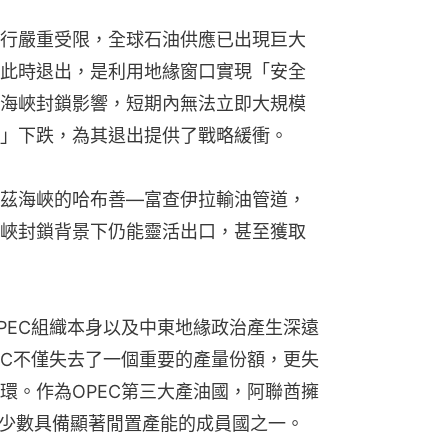
行嚴重受限，全球石油供應已出現巨大
此時退出，是利用地緣窗口實現「安全
海峽封鎖影響，短期內無法立即大規模
」下跌，為其退出提供了戰略緩衝。
茲海峽的哈布善—富查伊拉輸油管道，
峽封鎖背景下仍能靈活出口，甚至獲取
PEC組織本身以及中東地緣政治產生深遠
EC不僅失去了一個重要的產量份額，更失
環。作為OPEC第三大產油國，阿聯酋擁
內少數具備顯著閒置產能的成員國之一。