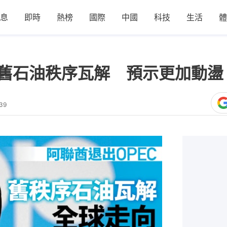
息
即時
熱榜
國際
中國
科技
生活
體
 舊石油秩序瓦解 預示更加動盪
39