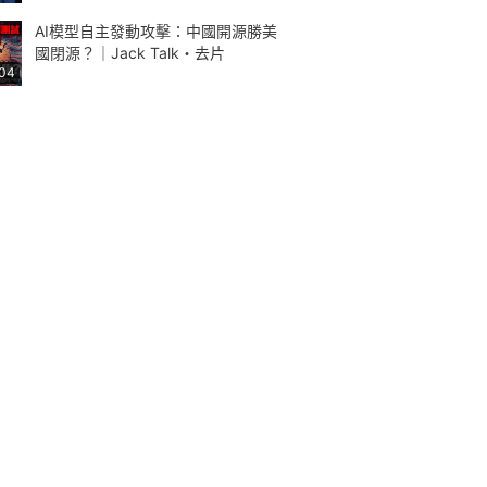
AI模型自主發動攻擊：中國開源勝美
國閉源？｜Jack Talk・去片
:04