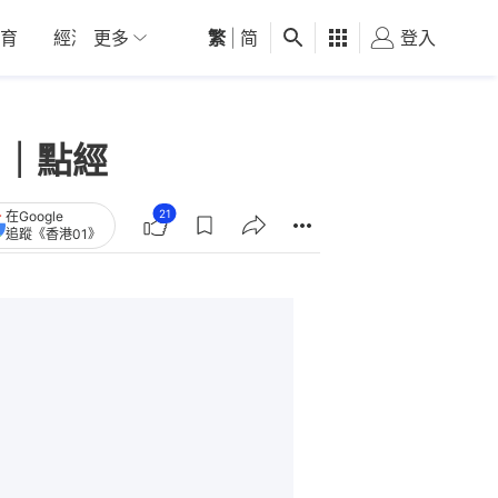
育
經濟
更多
01深圳
繁
觀點
|
简
健康
好食玩飛
登入
女
 ｜點經
21
在Google
追蹤《香港01》