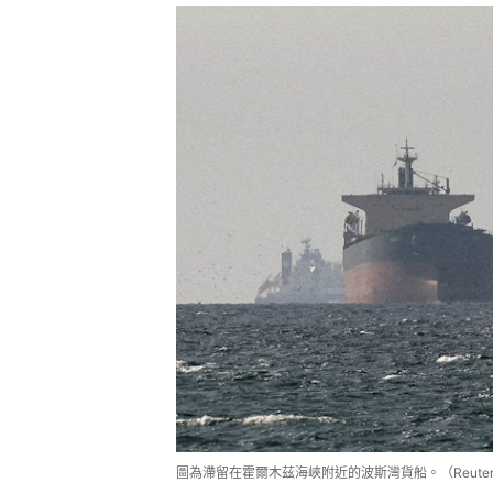
圖為滯留在霍爾木茲海峽附近的波斯灣貨船。（Reuter