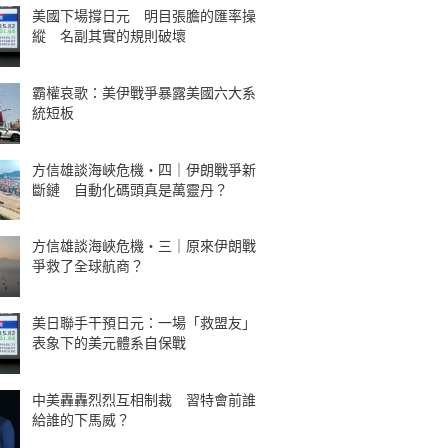
美國下場撐日元 明目張膽的匯率操
縱 名副其實的規則破壞
霸權哀歌：美伊戰爭暴露美國六大系
統短板
方信雄談海峽危機・四｜伊朗戰爭新
斷鏈 自動化碼頭真是萬靈丹？
方信雄談海峽危機・三｜原來伊朗戰
爭救了全球航商？
美日聯手干預日元：一場「救盟友」
表象下的美元體系自保戰
中美轟轟烈烈互相制裁 習特會前誰
給誰的下馬威？