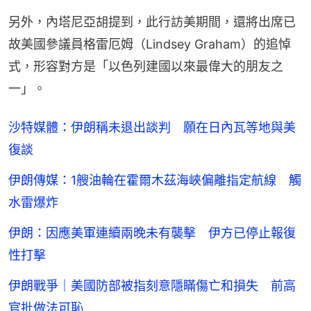
另外，內塔尼亞胡提到，此行訪美期間，還將出席已
故美國參議員格雷厄姆（Lindsey Graham）的追悼
式，形容對方是「以色列建國以來最偉大的朋友之
一」。
沙特媒體：伊朗稱未退出談判 願在日內瓦等地與美
復談
伊朗傳媒：1艘油輪在霍爾木茲海峽偏離指定航線 觸
水雷爆炸
伊朗：因應美軍連續兩晚未有襲擊 伊方已停止報復
性打擊
伊朗戰爭｜美國防部被指刻意隱瞞傷亡和損失 前高
官批做法可恥