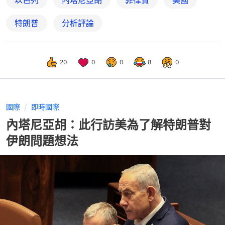
以色列
內塔尼亞胡
菲律賓
美國
特朗普
分析評論
20
0
0
8
0
國際
即時國際
內塔尼亞胡：此行訪美為了解特朗普對
伊朗問題想法