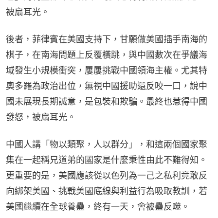
被扇耳光。
後者，菲律賓在美國支持下，甘願做美國插手南海的
棋子，在南海問題上反覆橫跳，與中國數次在爭議海
域發生小規模衝突，屢屢挑戰中國領海主權。尤其特
奧多羅為政治出位，無視中國援助還反咬一口，說中
國未展現長期誠意，是包裝和欺騙。最終也惹得中國
發怒，被扇耳光。
中國人講「物以類聚，人以群分」，和這兩個國家聚
集在一起稱兄道弟的國家是什麼秉性由此不難得知。
更重要的是，美國應該從以色列為一己之私利竟敢反
向綁架美國、挑戰美國底線與利益行為吸取教訓，若
美國繼續在全球養蠱，終有一天，會被蠱反噬。