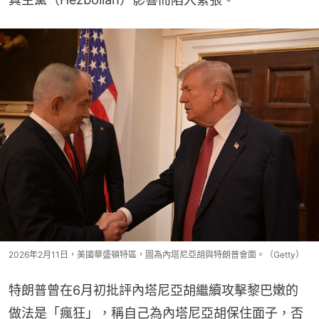
2026年2月11日，美國華盛頓特區，圖為內塔尼亞胡與特朗普會面。（Getty）
特朗普曾在6月初批評內塔尼亞胡繼續攻擊黎巴嫩的
做法是「瘋狂」，稱自己為內塔尼亞胡保住面子，否