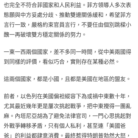
也完全不符合菲國家和人民利益。菲方領導人多次表
態願與中方妥處分歧、推動雙邊關係緩和，希望菲方
言行一致，嚴格約束官員言行，不要任由個別跳樑小
醜一再破壞雙方穩定關係的努力。
一東一西兩個國家，差不多同一時間，從中美兩國得
到同樣的評價，看似巧合，實則存在某種必然。
這兩個國家，都是小國，且都是美國在地區的盟友。
前者，以色列在美國偏袒縱容下為或禍中東數十年，
尤其最近幾年更是屢次挑起戰爭，把中東攪得一團亂
麻。內塔尼亞胡為了避免法律官司，一門心思挑起對
外戰爭轉移矛盾，只有個人私利，甚至連「美國爸
爸」的利益都肆意消費。最終惹得特朗普勃然大怒，