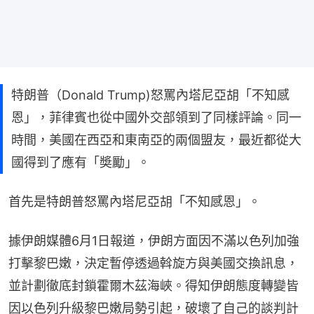
特朗普（Donald Trump)怒罵內塔尼亞胡「不知感
恩」，菲律賓也從中國外交部領到了同樣評論。同一
時間，美國在西亞和東南亞的兩個盟友，最近都從大
國得到了應有「奬勵」。
首先是特朗普怒罵內塔尼亞胡「不知感恩」。
據伊朗媒體6月1日報道，伊朗方面因不滿以色列加強
打擊黎巴嫩，決定暫停透過斡旋方與美國交換訊息，
並計劃徹底封鎖霍爾木茲海峽。得知伊朗態度轉變皆
因以色列升級黎巴嫩局勢引起，破壞了自己的談判計