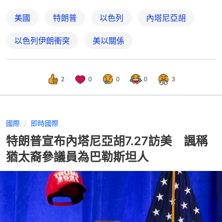
美國
特朗普
以色列
內塔尼亞胡
以色列伊朗衝突
美以關係
2
0
0
0
3
國際
即時國際
特朗普宣布內塔尼亞胡7.27訪美 諷稱
猶太裔參議員為巴勒斯坦人