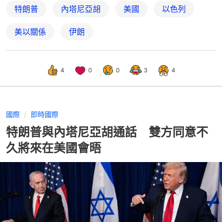
特朗普
內塔尼亞胡
美國
以色列
美以關係
伊朗
4
0
0
3
4
國際
即時國際
特朗普與內塔尼亞胡通話 雙方同意不
久將來在美國會晤