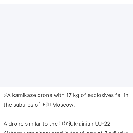
⚡️A kamikaze drone with 17 kg of explosives fell in
the suburbs of 🇷🇺Moscow.
A drone similar to the 🇺🇦Ukrainian UJ-22