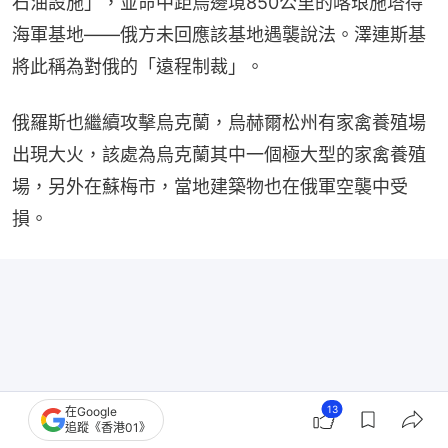
石油設施」，並命中距烏邊境850公里的喀琅施塔得
海軍基地——俄方未回應該基地遇襲說法。澤連斯基
將此稱為對俄的「遠程制裁」。
俄羅斯也繼續攻擊烏克蘭，烏赫爾松州有家禽養殖場
出現大火，該處為烏克蘭其中一個極大型的家禽養殖
場，另外在蘇梅市，當地建築物也在俄軍空襲中受
損。
13
在Google
追蹤《香港01》