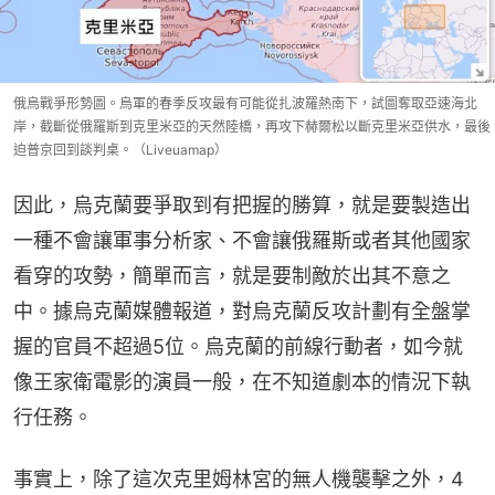
俄烏戰爭形勢圖。烏軍的春季反攻最有可能從扎波羅熱南下，試圖奪取亞速海北
岸，截斷從俄羅斯到克里米亞的天然陸橋，再攻下赫爾松以斷克里米亞供水，最後
迫普京回到談判桌。（Liveuamap）
因此，烏克蘭要爭取到有把握的勝算，就是要製造出
一種不會讓軍事分析家、不會讓俄羅斯或者其他國家
看穿的攻勢，簡單而言，就是要制敵於出其不意之
中。據烏克蘭媒體報道，對烏克蘭反攻計劃有全盤掌
握的官員不超過5位。烏克蘭的前線行動者，如今就
像王家衛電影的演員一般，在不知道劇本的情況下執
行任務。
事實上，除了這次克里姆林宮的無人機襲擊之外，4