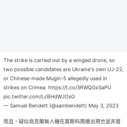
The strike is carried out by a winged drone, so
two possible candidates are Ukraine's own UJ-22,
or Chinese-made Mugin-5 allegedly used in
strikes on Crimea.
https://t.co/3RWQGxSaPU
pic.twitter.com/LcBHdWJOsG
— Samuel Bendett (@sambendett)
May 3, 2023
而且，疑似烏克蘭無人機在莫斯科周邊出現也並非首