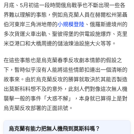
月底、5月初這一段時間俄烏戰爭也不斷出現一些各
界難以理解的事態，例如烏克蘭人員在赫爾松州第聶
伯河東岸三角洲地帶的
小規模登陸
、俄羅斯邊境州的
多次貨運火車出軌、聖彼得堡的供電設施爆炸、克里
米亞港口和大橋周邊的儲油煉油設施大火等等。
在這些事態也是烏克蘭春季反攻劇本情節的假設之
下，暫時似乎沒有人能將這些情節扣連出一個清晰的
故事來。由於烏克蘭反攻的勝算就取決於其能否製造
出莫斯科料想不及的意外，此刻人們對像這次無人機
襲擊一般的事件「大惑不解」，本身就已算得上是對
烏克蘭反攻部署的正面訊號。
烏克蘭有能力把無人機飛到莫斯科嗎？