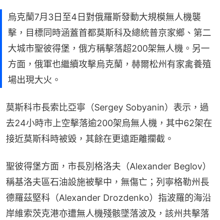
烏克蘭7月3日至4日對俄羅斯發動大規模無人機襲
擊，目標同時涵蓋首都莫斯科及總統普京家鄉、第二
大城市聖彼得堡，俄方稱擊落超200架無人機。另一
方面，俄軍也繼續攻擊烏克蘭，赫爾松州有家禽養殖
場出現大火。
莫斯科市長索比亞寧（Sergey Sobyanin）表示，過
去24小時市上空擊落逾200架烏無人機，其中62架在
接近莫斯科時被毀，其餘在更遠距離攔截。
聖彼得堡方面，市長別格洛夫（Alexander Beglov）
稱基洛夫區石油設施被擊中，無傷亡；列寧格勒州長
德羅茲堅科（Alexander Drozdenko）指波羅的海沿
岸維索茨克港亦遭無人機殘骸墜落波及，該州共擊落