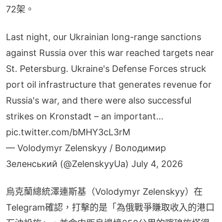
72架。
Last night, our Ukrainian long-range sanctions
against Russia over this war reached targets near
St. Petersburg. Ukraine's Defense Forces struck
port oil infrastructure that generates revenue for
Russia's war, and there were also successful
strikes on Kronstadt – an important…
pic.twitter.com/bMHY3cL3rM
— Volodymyr Zelenskyy / Володимир
Зеленський (@ZelenskyyUa)
July 4, 2026
烏克蘭總統澤連斯基（Volodymyr Zelenskyy）在
Telegram確認，打擊的是「為俄戰爭賺取收入的港口