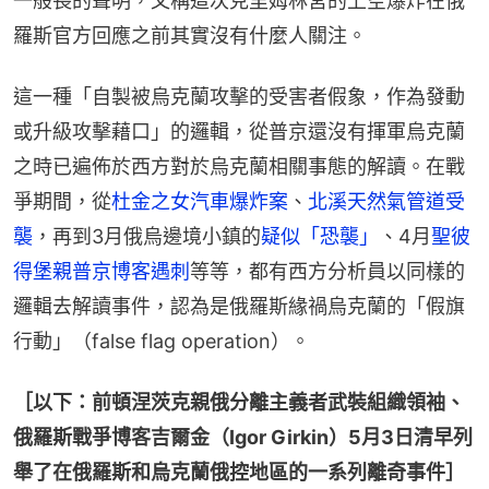
一般長的聲明，又稱這次克里姆林宮的上空爆炸在俄
羅斯官方回應之前其實沒有什麼人關注。
這一種「自製被烏克蘭攻擊的受害者假象，作為發動
或升級攻擊藉口」的邏輯，從普京還沒有揮軍烏克蘭
之時已遍佈於西方對於烏克蘭相關事態的解讀。在戰
爭期間，從
杜金之女汽車爆炸案
、
北溪天然氣管道受
襲
，再到3月俄烏邊境小鎮的
疑似「恐襲」
、4月
聖彼
得堡親普京博客遇刺
等等，都有西方分析員以同樣的
邏輯去解讀事件，認為是俄羅斯緣禍烏克蘭的「假旗
行動」（false flag operation）。
［以下：前頓涅茨克親俄分離主義者武裝組織領袖、
俄羅斯戰爭博客吉爾金（Igor Girkin）5月3日清早列
舉了在俄羅斯和烏克蘭俄控地區的一系列離奇事件］