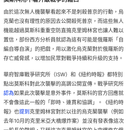
由於這次無人機襲擊看起來不是刺殺普京的行動，烏
克蘭也沒有理性的原因去公開殺死普京，而這些無人
機能越過莫斯科重重空防直搗克里姆林宮也讓人難以
置信，部份西方分析員就認為這有可能是俄羅斯「自
編自導自演」的把戲，用以激化烏克蘭對於俄羅斯的
存亡威脅感，以增加民眾對戰爭持續和升級的支持。
華府智庫戰爭研究所（ISW）和《紐約時報》都特別
點出莫斯科對此次襲擊的高調公開宣傳。戰爭研究所
認為
如果此次襲擊是意外事件，莫斯科的官方回應就
不會像這此一般的「即時、連貫和協調」。《紐約時
報》也
提到
克里姆林宮對於以往的烏克蘭襲擊（例如
去年10月的克里米亞大橋爆炸案）並沒有發表像這次