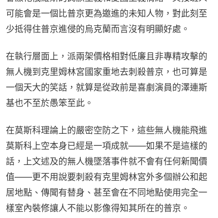
可能會是一個比普京更為邀進的未知人物，對此刻至
少抵得住普京進侵的烏克蘭而言沒有明顯好處。
在執行層面上，派兩架價格相對低廉且非專精攻擊的
無人機到克里姆林宮國家重地去刺殺普京，也可算是
一個天大的笑話，就算是從政前是喜劇演員的澤連斯
基也不至於愚笨至此。
在莫斯科理論上的嚴密空防之下，這些無人機能飛進
莫斯科上空本身已經是一項成就——如果不是這樣的
話，上文述及的無人機墜落事件就不會有任何新聞價
值——更不用說要刺殺有克里姆林宮外多個辦公和起
居地點、傳聞有替身、甚至會在不同地點使用完全一
樣室內裝修讓人不能以影像得知其所在的普京。