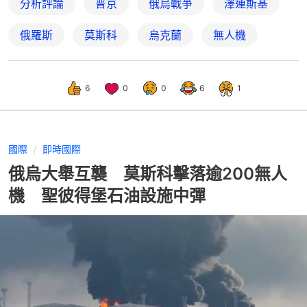
分析評論
普京
俄烏戰爭
澤連斯基
俄羅斯
莫斯科
烏克蘭
無人機
6
0
0
6
1
國際
即時國際
俄烏大舉互襲 莫斯科擊落逾200無人
機 聖彼得堡石油設施中彈