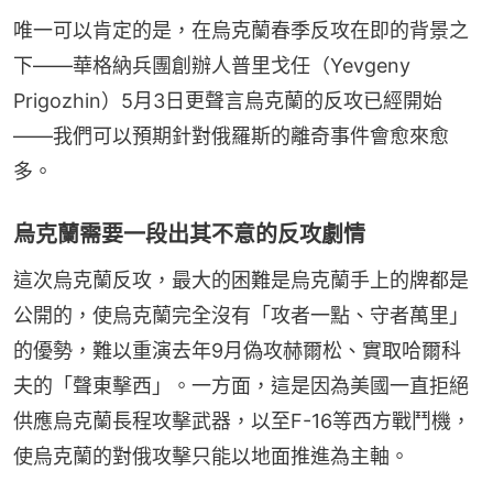
唯一可以肯定的是，在烏克蘭春季反攻在即的背景之
下——華格納兵團創辦人普里戈任（Yevgeny 
Prigozhin）5月3日更聲言烏克蘭的反攻已經開始
——我們可以預期針對俄羅斯的離奇事件會愈來愈
多。
烏克蘭需要一段出其不意的反攻劇情
這次烏克蘭反攻，最大的困難是烏克蘭手上的牌都是
公開的，使烏克蘭完全沒有「攻者一點、守者萬里」
的優勢，難以重演去年9月偽攻赫爾松、實取哈爾科
夫的「聲東擊西」。一方面，這是因為美國一直拒絕
供應烏克蘭長程攻擊武器，以至F-16等西方戰鬥機，
使烏克蘭的對俄攻擊只能以地面推進為主軸。