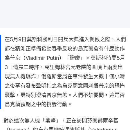
在5月9日莫斯科勝利日閱兵大典進入倒數之際，人們
都在猜測正準備發動春季反攻的烏克蘭會有什麼動作
為普京（Vladimir Putin）「贈慶」。莫斯科時間5月
3日清晨二時許，克里姆林宮元老院的圓頂上兩度出
現無人機爆炸，俄羅斯當局在事件發生大概十個小時
之後罕有發布聲明指之為烏克蘭意圖刺殺普京的恐怖
襲擊，更特別澄清普京無恙。人們不禁要問，這是否
烏克蘭預期之中的挑釁行動。
對於這次無人機「襲擊」，正在訪問芬蘭赫爾辛基
（Helsinki）的烏克蘭總統澤連斯基（Volodymyr 