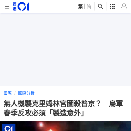
繁
|
简
國際
國際分析
無人機襲克里姆林宮圖殺普京？ 烏軍
春季反攻必須「製造意外」