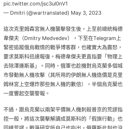
pic.twitter.com/jsc3ul0nV1
— Dmitri (@wartranslated)
May 3, 2023
這次克里姆森宮無人機襲擊發生後，上至前總統梅德
韋傑夫（Dmitry Medvedev），下至在Telegram上
緊密追蹤俄烏戰情的戰爭博客群，也確實大為震怒，
要求莫斯科迅速報復。梅德韋傑夫更直指要「物理上
去除澤連斯基」。同時，俄軍也趁機對烏克蘭多個城
市發動無人機攻擊（其所用的伊朗無人機造價是克里
姆林宮上空爆炸那些無人機的數倍），半個烏克蘭也
一度響起空襲警報。
不過，跟烏克蘭以兩架平價無人機刺殺普京的荒謬指
控一般，將這次襲擊解讀成莫斯科的「假旗行動」也
同樣荒謬。戰爭研究所自己也指出，俄羅斯此刻也沒