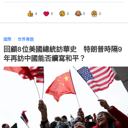
4
0
0
0
0
國際
世界專題
回顧8位美國總統訪華史 特朗普時隔9
年再訪中國能否續寫和平？