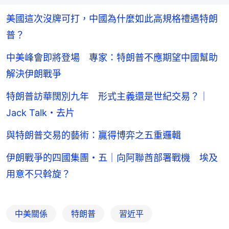
美國這次沒牌可打，中國為什麼如此高規格禮遇特朗
普？
中美峰會即將登場 專家：特朗普不應期望中國幫助
解決伊朗戰爭
特朗普訪華闊別九年 形式主義還是世紀交易？｜
Jack Talk・去片
與特朗普交易的藝術：贏得博弈之五重邏輯
伊朗戰爭的四國集團・五｜向阿聯酋部署戰機 埃及
用意不只斡旋？
中美關係
特朗普
習近平