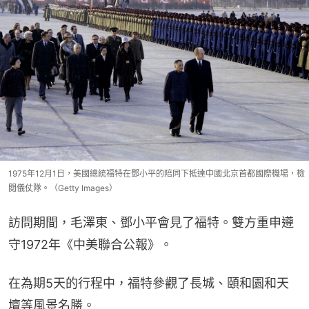
1975年12月1日，美國總統福特在鄧小平的陪同下抵達中國北京首都國際機場，檢
閲儀仗隊。（Getty Images）
訪問期間，毛澤東、鄧小平會見了福特。雙方重申遵
守1972年《中美聯合公報》。
在為期5天的行程中，福特參觀了長城、頤和園和天
壇等風景名勝。