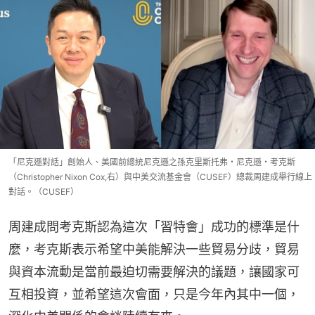
「尼克遜對話」創始人、美國前總統尼克遜之孫克里斯托弗・尼克遜・考克斯
（Christopher Nixon Cox,右）與中美交流基金會（CUSEF）總裁周建成舉行線上
對話。（CUSEF）
周建成問考克斯認為這次「習特會」成功的標準是什
麼，考克斯表示希望中美能解決一些貿易分歧，貿易
與資本流動是當前最迫切需要解決的議題，讓國家可
互相投資，並希望這次會面，只是今年內其中一個，