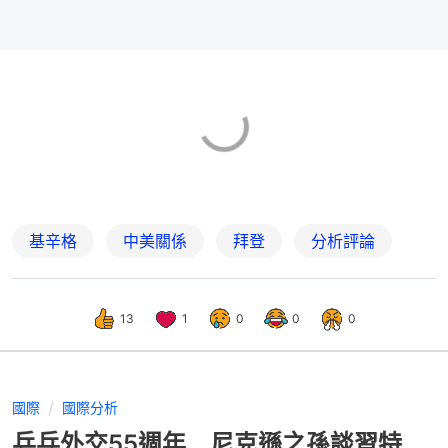
基辛格
中美關係
拜登
分析評論
13
1
0
0
0
國際
國際分析
乒乓外交55週年 尼克遜之孫談習特