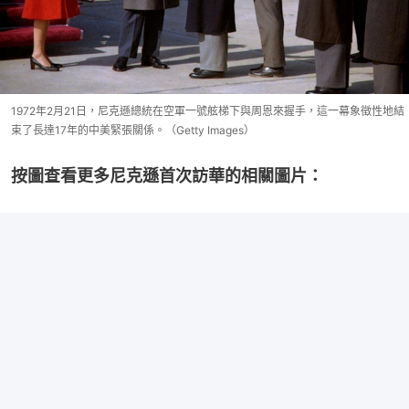
1972年2月21日，尼克遜總統在空軍一號舷梯下與周恩來握手，這一幕象徵性地結
束了長達17年的中美緊張關係。（Getty Images）
按圖查看更多尼克遜首次訪華的相關圖片：