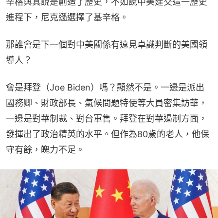
辛格與其說是創造了歷史，不如說中美建交這一歷史
進程下，尼克遜選擇了基辛格。
那誰會是下一個對中美關係有遠見卓識判斷的美國領
導人？
會是拜登（Joe Biden）嗎？顯然不是。一邊是派出
國務卿、財政部長、氣候問題特使等大員密集訪華，
一邊是對華制裁、對台軍售。拜登在對華遏制方面，
發揮出了政治精英的水平。但作為80歲的老人，他保
守有餘，魄力不足。