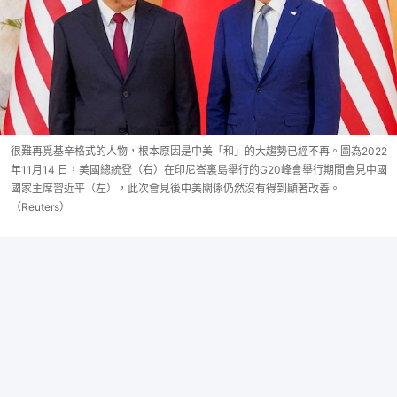
很難再覓基辛格式的人物，根本原因是中美「和」的大趨勢已經不再。圖為2022
年11月14 日，美國總統登（右）在印尼峇裏島舉行的G20峰會舉行期間會見中國
國家主席習近平（左），此次會見後中美關係仍然沒有得到顯著改善。
（Reuters）