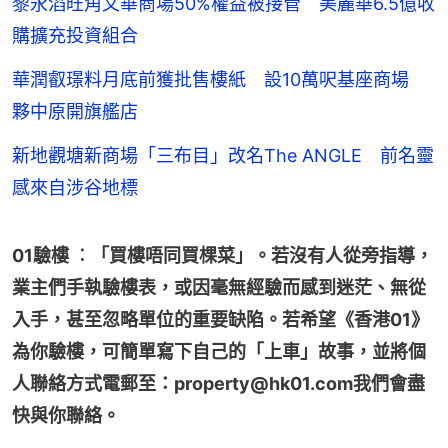
黎永滔旺角文華商場50%權益被接管 美麗華6.5億收
購擴充投資組合
華潤叡璟料月底前獲批售樓紙 設10萬呎基座商場
夥中原開旗艦店
新地觀塘新商場「三布目」改名The ANGLE 前名靈
感來自涉谷地標
01驗樓 ︰「買樓唔同買棵菜」。若沒有人從旁指導，
業主們手執驗樓表，或因毫無經驗而感到迷茫、無從
入手，甚至忽略單位的重要缺陷。若希望《香港01》
為你驗樓，可簡單寫下自己的「上車」故事，並將個
人聯絡方式電郵至：property@hk01.com我們會盡
快與你聯絡。