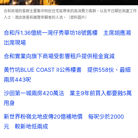
合和商場的客群主要集中附近住宅區帶來的高消費力客群，以及平日鄰近商廈工作
人士、酒店旅客和展覽參觀者的人流。（資料圖片）
合和斥1.36億統一灣仔秀華坊18號舊樓 主席胡應湘
岀席現場
合和實業向旗下商場受影響租戶提供租金寬減
黃竹坑BLUE COAST II公佈樓書 提供558伙、最細
兩房443呎
沙田第一城兩房420萬沽 業主9年前買入都要蝕5萬
甩身
新世界粉嶺北地皮傳20億補地價 每呎少於2000
元 較新地低兩成