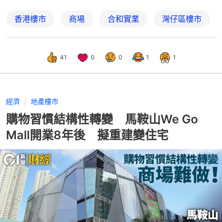
香港樓市
商場
合和實業
灣仔區樓市
41
0
0
1
1
經濟
地產樓市
購物習慣結構性轉變 馬鞍山We Go
Mall開業8年後 擬重建變住宅