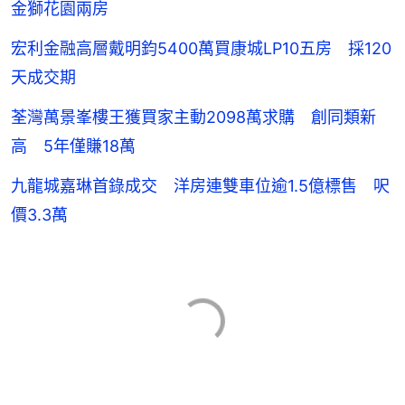
金獅花園兩房
宏利金融高層戴明鈞5400萬買康城LP10五房 採120
天成交期
荃灣萬景峯樓王獲買家主動2098萬求購 創同類新
高 5年僅賺18萬
九龍城嘉琳首錄成交 洋房連雙車位逾1.5億標售 呎
價3.3萬