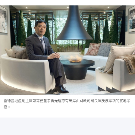
會德豐地產副主席兼常務董事黃光耀亦有出席由財政司司長陳茂波率領的實地考
察。