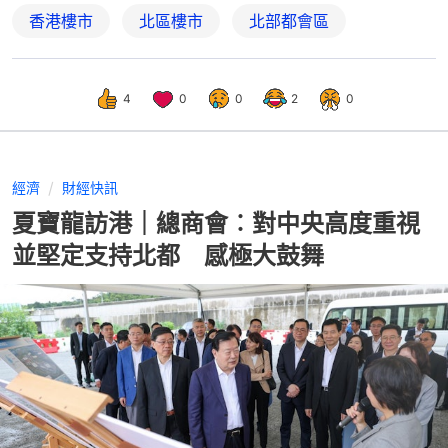
香港樓市
北區樓市
北部都會區
4
0
0
2
0
經濟
財經快訊
夏寶龍訪港｜總商會︰對中央高度重視
並堅定支持北都 感極大鼓舞