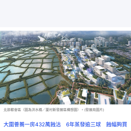
北部都會區（圖為洪水橋／厦村新發展區構想圖）。(發展局圖片)
大圍薈蕎一房432萬蝕沽 6年蒸發逾三球 蝕幅夠買