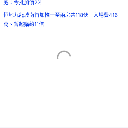
威：今批加價2%
恒地九龍城南首加推一至兩房共118伙 入場費416
萬、暫超購約11倍