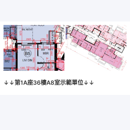
↓↓第1A座36樓A8室示範單位↓↓