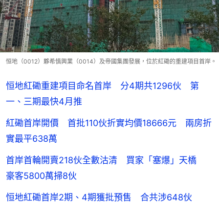
恒地（0012）夥希慎興業（0014）及帝國集團發展，位於紅磡的重建項目首岸。
恒地紅磡重建項目命名首岸 分4期共1296伙 第
一、三期最快4月推
紅磡首岸開價 首批110伙折實均價18666元 兩房折
實最平638萬
首岸首輪開賣218伙全數沽清 買家「塞爆」天橋
豪客5800萬掃8伙
恒地紅磡首岸2期、4期獲批預售 合共涉648伙