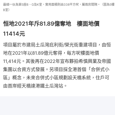
最細一伙為第5座B、G及K室，實用面積則由338平方呎，屬兩房間隔。（圖為5樓
B室）
恒地2021年斥81.89億奪地 樓面地價
11414元
項目屬於市建局土瓜灣庇利街/榮光街重建項目，由恒
地在2021年以81.89億元奪得，每方呎樓面地價
11,414元。其後再在2022年宣布夥拍希慎興業及帝國
集團以合資方式發展。另項目採全港首個「合併式小
區」概念，未來合併式小區規劃設天橋系統，住戶可
由首岸經天橋達港鐵土瓜灣站。