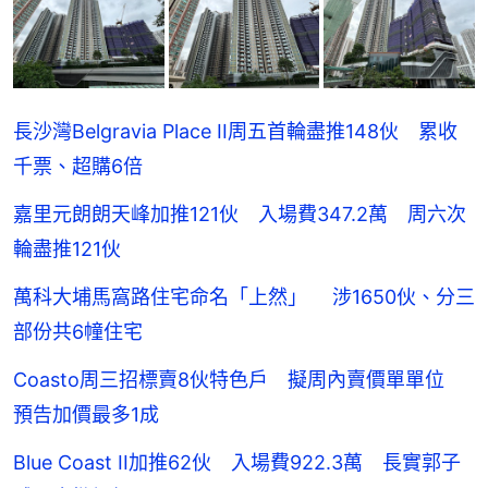
長沙灣Belgravia Place II周五首輪盡推148伙 累收
千票、超購6倍
嘉里元朗朗天峰加推121伙 入場費347.2萬 周六次
輪盡推121伙
萬科大埔馬窩路住宅命名「上然」 涉1650伙、分三
部份共6幢住宅
Coasto周三招標賣8伙特色戶 擬周內賣價單單位
預告加價最多1成
Blue Coast II加推62伙 入場費922.3萬 長實郭子