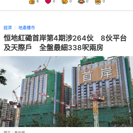
8
0
0
0
0
經濟
地產樓市
恒地紅磡首岸第4期涉264伙 8伙平台
及天際戶 全盤最細338呎兩房
撰文：
黃祐樺