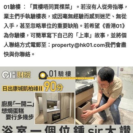
01驗樓 ︰「買樓唔同買棵菜」。若沒有人從旁指導，
業主們手執驗樓表，或因毫無經驗而感到迷茫、無從
入手，甚至忽略單位的重要缺陷。若希望《香港01》
為你驗樓，可簡單寫下自己的「上車」故事，並將個
人聯絡方式電郵至：property@hk01.com我們會盡
快與你聯絡。