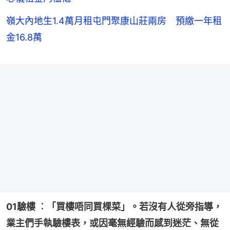
嶺大內地生1.4萬月租屯門聚康山莊兩房 預繳一年租
金16.8萬
01驗樓 ︰「買樓唔同買棵菜」。若沒有人從旁指導，
業主們手執驗樓表，或因毫無經驗而感到迷茫、無從