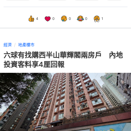
4
0
0
0
1
經濟
地產樓市
六球有找購西半山華輝閣兩房戶 內地
投資客料享4厘回報