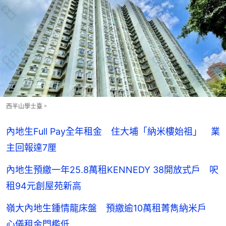
西半山學士臺。
內地生Full Pay全年租金 住大埔「納米樓始祖」 業
主回報達7厘
內地生預繳一年25.8萬租KENNEDY 38開放式戶 呎
租94元創屋苑新高
嶺大內地生鍾情龍床盤 預繳逾10萬租菁雋納米戶
心儀租金門檻低