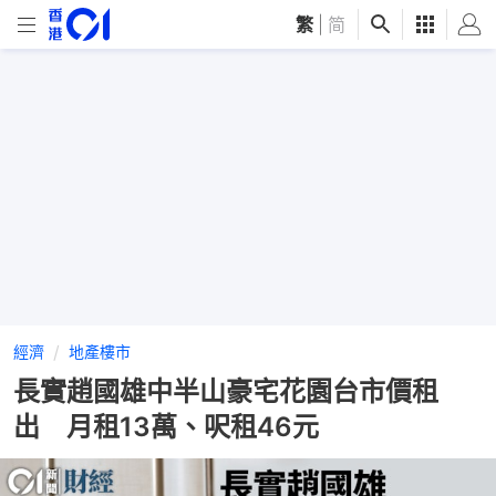
繁
|
简
經濟
地產樓市
長實趙國雄中半山豪宅花園台市價租
出 月租13萬、呎租46元