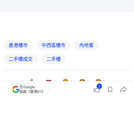
香港樓市
中西區樓市
內地客
二手樓成交
二手樓
4
0
0
1
0
3
在Google
追蹤《香港01》
經濟
地產樓市
青衣盈翠半島三房月租3.48萬 呎租
44.8元創近年新高