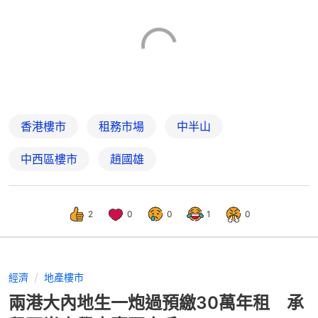
香港樓市
租務市場
中半山
中西區樓市
趙國雄
2
0
0
1
0
經濟
地產樓市
兩港大內地生一炮過預繳30萬年租 承