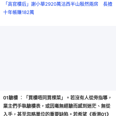
「高官樓后」謝小華2920萬沽西半山殷然兩房 長揸
十年帳賺182萬
01驗樓 ︰「買樓唔同買棵菜」。若沒有人從旁指導，
業主們手執驗樓表，或因毫無經驗而感到迷茫、無從
入手，甚至忽略單位的重要缺陷。若希望《香港01》