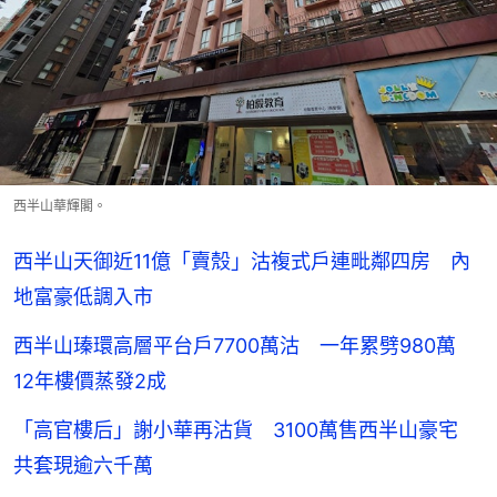
西半山華輝閣。
西半山天御近11億「賣殼」沽複式戶連毗鄰四房 內
地富豪低調入市
西半山瑧環高層平台戶7700萬沽 一年累劈980萬
12年樓價蒸發2成
「高官樓后」謝小華再沽貨 3100萬售西半山豪宅
共套現逾六千萬